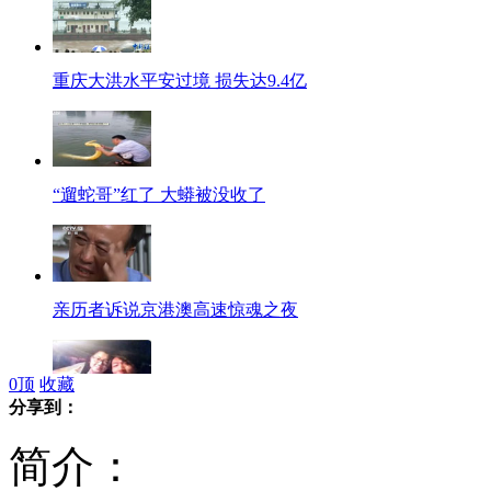
重庆大洪水平安过境 损失达9.4亿
“遛蛇哥”红了 大蟒被没收了
亲历者诉说京港澳高速惊魂之夜
0
顶
收藏
分享到：
羽泉免费载人 百万新车报废
简介：