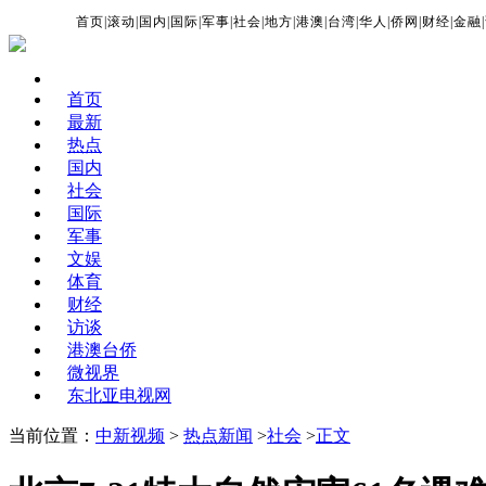
首页
|
滚动
|
国内
|
国际
|
军事
|
社会
|
地方
|
港澳
|
台湾
|
华人
|
侨网
|
财经
|
金融
|
首页
最新
热点
国内
社会
国际
军事
文娱
体育
财经
访谈
港澳台侨
微视界
东北亚电视网
当前位置：
中新视频
>
热点新闻
>
社会
>
正文