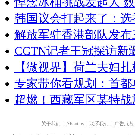
悼念冰桶挑战发起人 数百
韩国议会打起来了：选举
解放军驻香港部队发布三
CGTN记者王冠探访新疆
【微视界】荷兰夫妇扎根青
专家带你看规划：首都功
超燃！西藏军区某特战
关于我们
|
About us
|
联系我们
|
广告服务