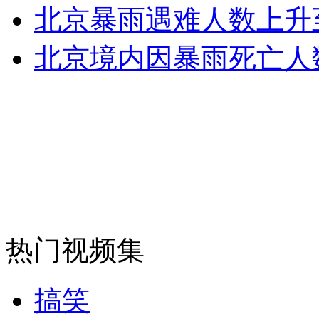
北京暴雨遇难人数上升至
安徽一实载49人客车翻车
北京境内因暴雨死亡人
走！跟着总书记去植树
消防员救轻生者
花炮节热闹非凡
减压"枕头大战"
热门视频集
纽约上演“枕头大战”
搞笑
司机酒驾遇交警 急速倒车逃窜