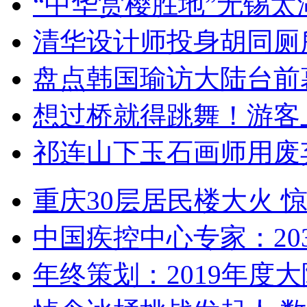
“中华赏樱胜地”无锡
清华设计师投身胡同厕
盘点韩国瑜访大陆台前
想过桥就得跳舞！游客
祁连山下玉石画师用废
重庆30层居民楼大火
中国疾控中心专家：203
年终策划：2019年度大陆