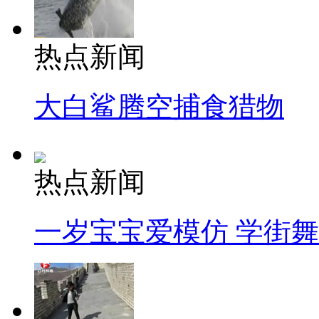
热点新闻
大白鲨腾空捕食猎物
热点新闻
一岁宝宝爱模仿 学街