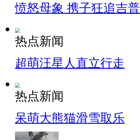
愤怒母象 携子狂追吉
热点新闻
超萌汪星人直立行走
热点新闻
呆萌大熊猫滑雪取乐