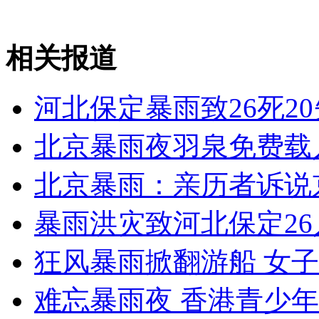
实拍:“俯卧撑”巴士街头"炫酷"
相关报道
山西运城恶犬咬伤多人 警民合力深夜将其击毙
河北保定暴雨致26死20
女孩北京地铁殴打老人 痛下狠手拳打脚踢
北京暴雨夜羽泉免费载
北京暴雨：亲历者诉说
无痛分娩是否安全 医生回应
暴雨洪灾致河北保定26
外交部：反对强权政治霸凌主义
狂风暴雨掀翻游船 女
外交部：有关国家言论片面不公正
难忘暴雨夜 香港青少