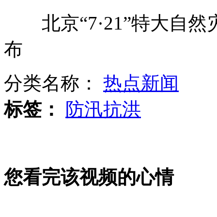
北京“7·21”特大自然
美国：白宫不打算推动控枪法案
布
监拍集装箱侧翻 车主死里逃生
分类名称：
热点新闻
标签：
防汛抗洪
驯兽师被鲸鱼拽入水底视频曝光
您看完该视频的心情
赌博怕老婆 男子跳河众人救援