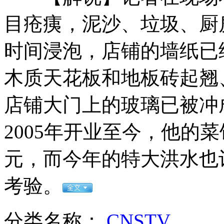
杭州：妻子因丈夫打鼾磨牙起诉离婚
目疮痍，泥沙、垃圾、厨
山西运城恶犬咬伤多人 警民合力深夜将其击毙
时间浸泡，店铺的墙纸已
木质天花板和地板砖起翘
女孩北京地铁殴打老人 痛下狠手拳打脚踢
店铺大门上的玻璃已被冲
2005年开业至今，他的
无痛分娩是否安全 医生回应
元，而今年的特大洪水也
外交部：反对强权政治霸凌主义
考验。
外交部：有关国家言论片面不公正
分类名称：
CNSTV