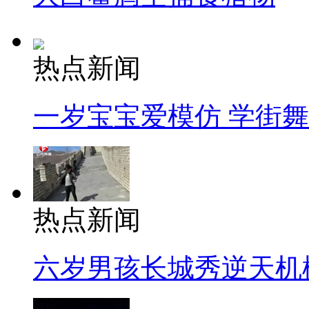
热点新闻
一岁宝宝爱模仿 学街
热点新闻
六岁男孩长城秀逆天机