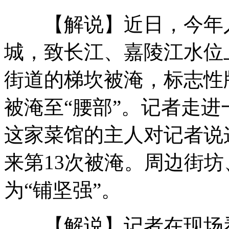
【解说】近日，今年入
监拍集装箱侧翻 车主死里逃生
城，致长江、嘉陵江水位
街道的梯坎被淹，标志性
驯兽师被鲸鱼拽入水底视频曝光
被淹至“腰部”。记者走
这家菜馆的主人对记者说
赌博怕老婆 男子跳河众人救援
来第13次被淹。周边街
实拍:“俯卧撑”巴士街头"炫酷"
为“铺坚强”。
【解说】记者在现场看到