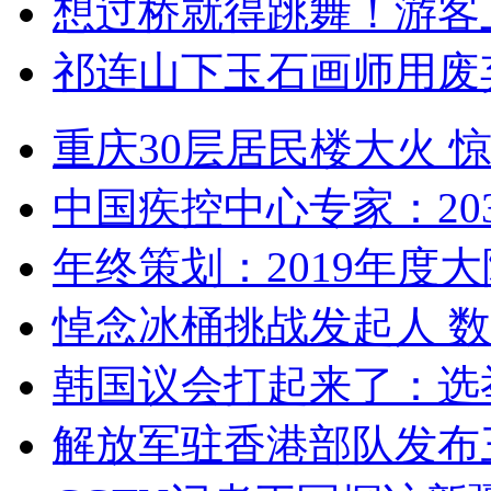
想过桥就得跳舞！游客
祁连山下玉石画师用废
重庆30层居民楼大火
中国疾控中心专家：203
年终策划：2019年度大陆
悼念冰桶挑战发起人 数百
韩国议会打起来了：选举
解放军驻香港部队发布三