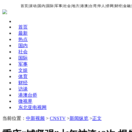
首页
|
滚动
|
国内
|
国际
|
军事
|
社会
|
地方
|
港澳
|
台湾
|
华人
|
侨网
|
财经
|
金融
|
首页
最新
热点
国内
社会
国际
军事
文娱
体育
财经
访谈
港澳台侨
微视界
东北亚电视网
当前位置：
中新视频
>
CNSTV
>
新闻纵览
>
正文