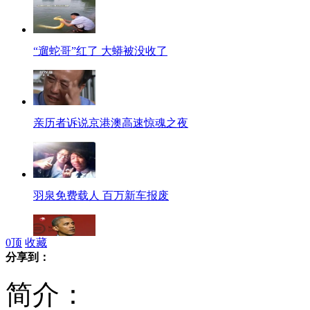
“遛蛇哥”红了 大蟒被没收了
亲历者诉说京港澳高速惊魂之夜
羽泉免费载人 百万新车报废
0
顶
收藏
分享到：
美国：白宫不打算推动控枪法案
简介：