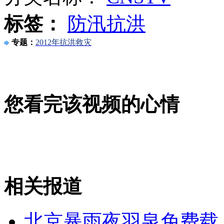
标签：
防汛抗洪
安徽一实载49人客车翻车
专题：
2012年抗洪救灾
走！跟着总书记去植树
您看完该视频的心情
消防员救轻生者
花炮节热闹非凡
减压"枕头大战"
纽约上演“枕头大战”
相关报道
司机酒驾遇交警 急速倒车逃窜
北京暴雨夜羽泉免费载