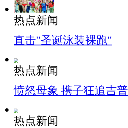
热点新闻
直击"圣诞泳装裸跑"
热点新闻
愤怒母象 携子狂追吉
热点新闻