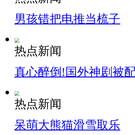
男孩错把电推当梳子
热点新闻
真心醉倒!国外神剧被
热点新闻
呆萌大熊猫滑雪取乐