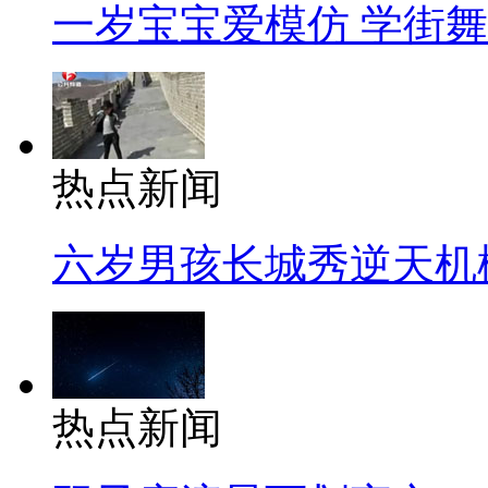
一岁宝宝爱模仿 学街
热点新闻
六岁男孩长城秀逆天机
热点新闻