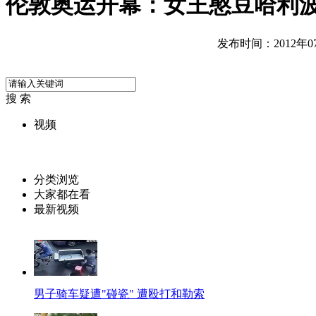
伦敦奥运开幕：女王憨豆哈利
发布时间：2012年07月
搜 索
视频
分类浏览
大家都在看
最新视频
男子骑车疑遭"碰瓷" 遭殴打和勒索