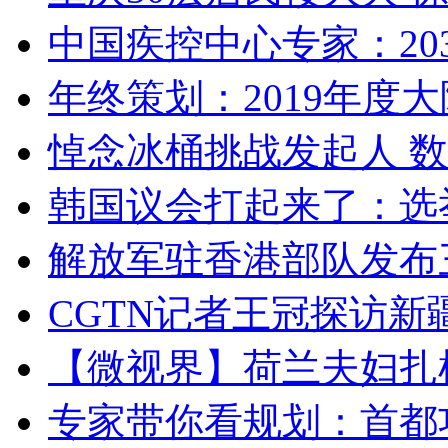
中国疾控中心专家：203
年终策划：2019年度大陆
悼念冰桶挑战发起人 数百
韩国议会打起来了：选举
解放军驻香港部队发布三
CGTN记者王冠探访新疆
【微视界】荷兰夫妇扎根青
专家带你看规划：首都功