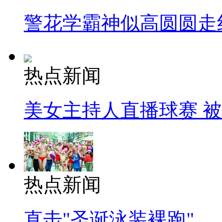
警花学霸神似高圆圆走
热点新闻
美女主持人直播球赛 
热点新闻
直击"圣诞泳装裸跑"