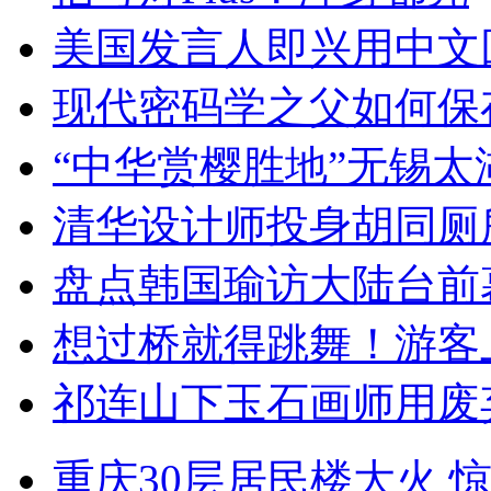
美国发言人即兴用中文
现代密码学之父如何保
“中华赏樱胜地”无锡
清华设计师投身胡同厕
盘点韩国瑜访大陆台前
想过桥就得跳舞！游客
祁连山下玉石画师用废
重庆30层居民楼大火