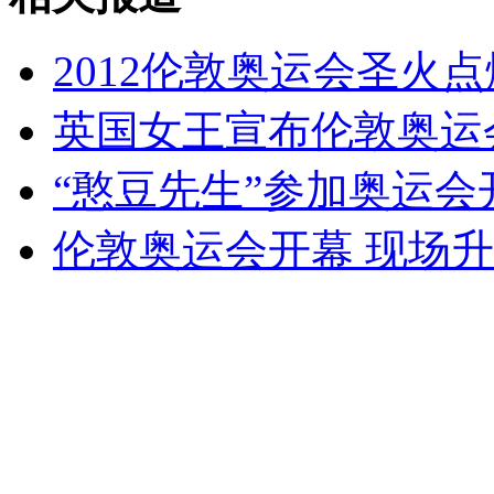
大叔摆地摊 要做"恋爱指导"
2012伦敦奥运会圣火
山西运城恶犬咬伤多人 警民合力深夜将其击毙
英国女王宣布伦敦奥运
“憨豆先生”参加奥运会
女孩北京地铁殴打老人 痛下狠手拳打脚踢
伦敦奥运会开幕 现场
无痛分娩是否安全 医生回应
外交部：反对强权政治霸凌主义
外交部：有关国家言论片面不公正