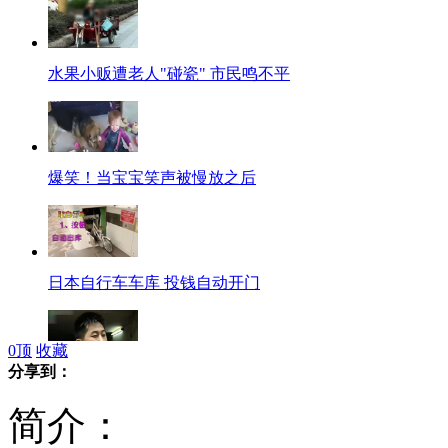
水果小贩遭老人"碰瓷" 市民鸣不平
爆笑！当宝宝笑声被慢放之后
日本自行车车库 投钱自动开门
0
顶
收藏
分享到：
"赤脚哥"救坠地男童 的哥接力相助
简介：