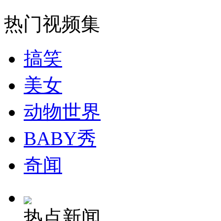
热门视频集
安徽一实载49人客车翻车
搞笑
美女
走！跟着总书记去植树
动物世界
消防员救轻生者
花炮节热闹非凡
减压"枕头大战"
BABY秀
奇闻
纽约上演“枕头大战”
司机酒驾遇交警 急速倒车逃窜
热点新闻