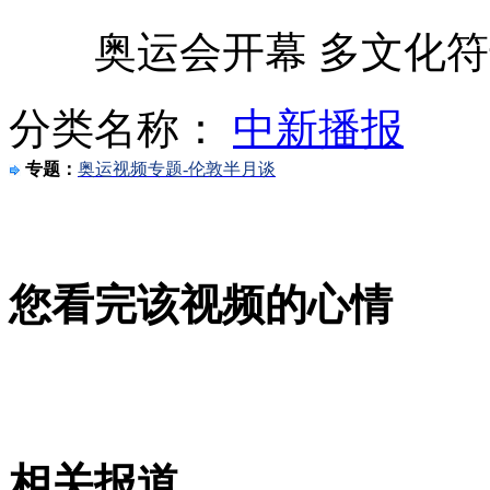
奥运会开幕 多文化符
乙肝大学生北京街头邀路人吃饭
分类名称：
中新播报
壶口瀑布迎23年来最大洪峰
专题：
奥运视频专题-伦敦半月谈
搞笑小偷上演现实版"掩耳盗铃"
您看完该视频的心情
外籍卖淫女 横行色情俱乐部
相关报道