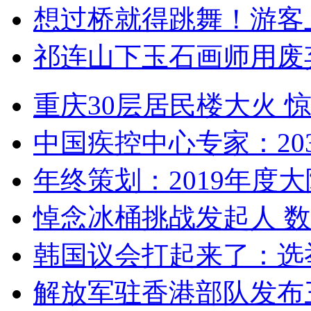
想过桥就得跳舞！游客
祁连山下玉石画师用废
重庆30层居民楼大火
中国疾控中心专家：203
年终策划：2019年度大陆
悼念冰桶挑战发起人 数百
韩国议会打起来了：选举
解放军驻香港部队发布三