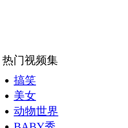
安徽一实载49人客车翻车
走！跟着总书记去植树
热门视频集
消防员救轻生者
花炮节热闹非凡
减压"枕头大战"
搞笑
美女
纽约上演“枕头大战”
动物世界
司机酒驾遇交警 急速倒车逃窜
BABY秀