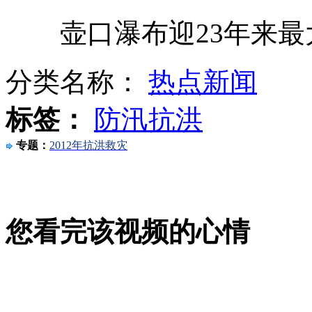
壶口瀑布迎23年来最大
尼泊尔一吉普车坠落峡谷致15人死亡
分类名称：
热点新闻
印度铁路成全球最大露天厕所
标签：
防汛抗洪
专题：
2012年抗洪救灾
2岁小孩误食曾祖母降压药身亡
您看完该视频的心情
泰国辣妹惊艳红歌会