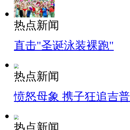
热点新闻
直击"圣诞泳装裸跑"
热点新闻
愤怒母象 携子狂追吉
热点新闻