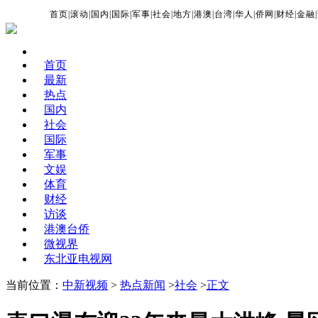
首页
|
滚动
|
国内
|
国际
|
军事
|
社会
|
地方
|
港澳
|
台湾
|
华人
|
侨网
|
财经
|
金融
|
首页
最新
热点
国内
社会
国际
军事
文娱
体育
财经
访谈
港澳台侨
微视界
东北亚电视网
当前位置：
中新视频
>
热点新闻
>
社会
>
正文