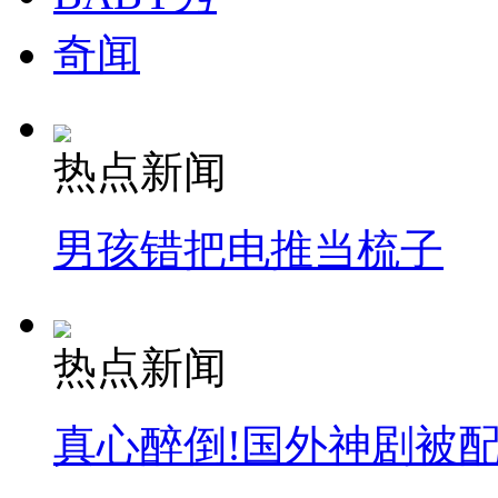
奇闻
热点新闻
男孩错把电推当梳子
热点新闻
真心醉倒!国外神剧被