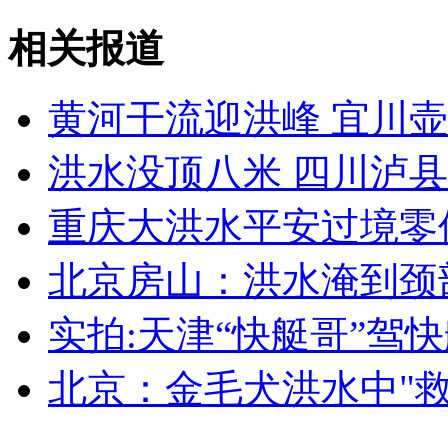
天天生活秀：舌尖上的第1次
相关报道
山西运城恶犬咬伤多人 警民合力深夜将其击毙
黄河干流迎洪峰 宜川
洪水没顶八米 四川泸县
女孩北京地铁殴打老人 痛下狠手拳打脚踢
重庆大洪水平安过境零伤
无痛分娩是否安全 医生回应
北京房山：洪水淹到颈部
实拍:天津“快艇哥”驾
外交部：反对强权政治霸凌主义
北京：金毛犬洪水中"救
外交部：有关国家言论片面不公正