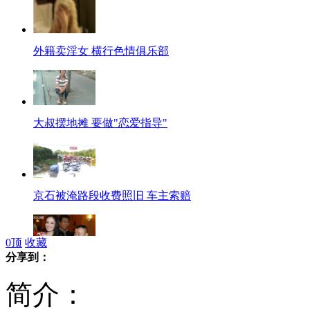
外籍卖淫女 横行色情俱乐部
大叔摆地摊 要做"恋爱指导"
京石被淹路段收费照旧 车主索赔
0
顶
收藏
分享到：
潘长江女儿大婚 哭了半宿
简介：