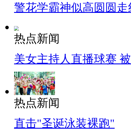
警花学霸神似高圆圆走
热点新闻
美女主持人直播球赛 
热点新闻
直击"圣诞泳装裸跑"