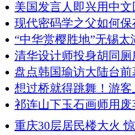
美国发言人即兴用中文
现代密码学之父如何保
“中华赏樱胜地”无锡
清华设计师投身胡同厕
盘点韩国瑜访大陆台前
想过桥就得跳舞！游客
祁连山下玉石画师用废
重庆30层居民楼大火