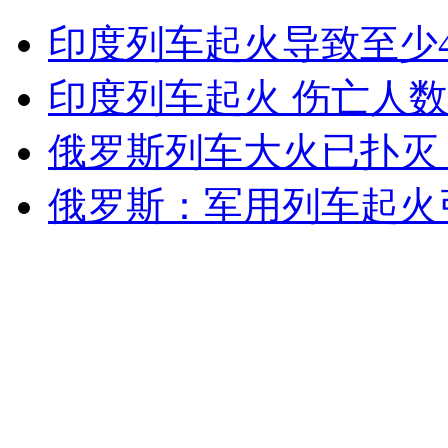
印度列车起火导致至少47人死亡
印度列车起火导致至少
印度列车起火 伤亡人
山西运城恶犬咬伤多人 警民合力深夜将其击毙
俄罗斯列车大火已扑灭
俄罗斯：军用列车起火
女孩北京地铁殴打老人 痛下狠手拳打脚踢
无痛分娩是否安全 医生回应
外交部：反对强权政治霸凌主义
外交部：有关国家言论片面不公正