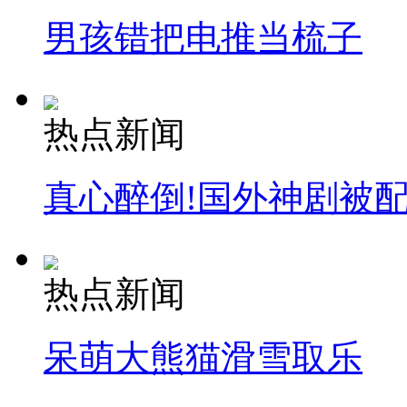
男孩错把电推当梳子
热点新闻
真心醉倒!国外神剧被
热点新闻
呆萌大熊猫滑雪取乐