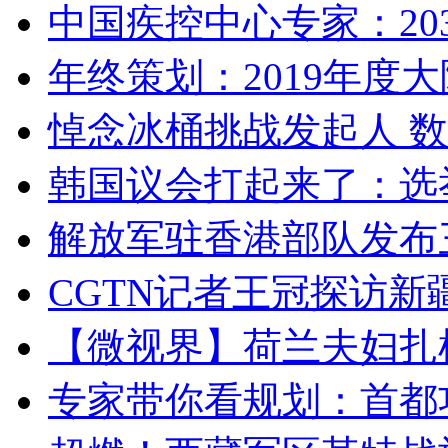
中国疾控中心专家：203
年终策划：2019年度大陆
悼念冰桶挑战发起人 数百
韩国议会打起来了：选举
解放军驻香港部队发布三
CGTN记者王冠探访新疆
【微视界】荷兰夫妇扎根青
专家带你看规划：首都功