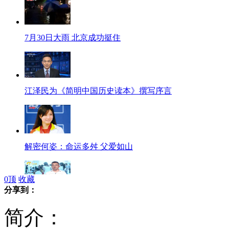
7月30日大雨 北京成功挺住
江泽民为《简明中国历史读本》撰写序言
解密何姿：命运多舛 父爱如山
0
顶
收藏
分享到：
“90后”不好用 成企业共识
简介：