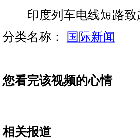
印度列车电线短路致起
中央军委举行晋升上将军衔警衔仪式
分类名称：
国际新闻
嫦娥三号研制顺利 将"落"月探测
您看完该视频的心情
上海市委市政府电贺吴敏霞奥运夺金
奥运会赛场票难求 看台空座多
相关报道