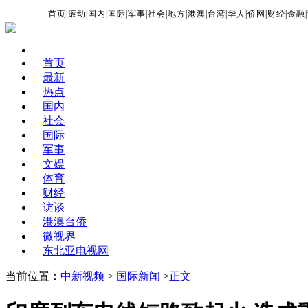
首页
|
滚动
|
国内
|
国际
|
军事
|
社会
|
地方
|
港澳
|
台湾
|
华人
|
侨网
|
财经
|
金融
|
首页
最新
热点
国内
社会
国际
军事
文娱
体育
财经
访谈
港澳台侨
微视界
东北亚电视网
当前位置：
中新视频
>
国际新闻
>
正文