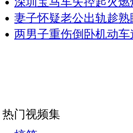
深圳宝马车失控起火燃
女孩北京地铁殴打老人 痛下狠手拳打脚踢
妻子怀疑老公出轨趁熟
无痛分娩是否安全 医生回应
两男子重伤倒卧机动车
外交部：反对强权政治霸凌主义
外交部：有关国家言论片面不公正
安徽一实载49人客车翻车
热门视频集