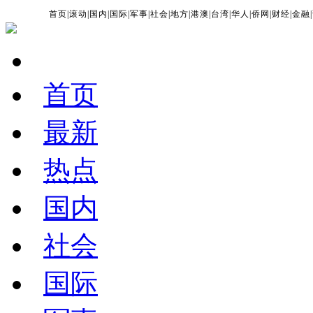
首页
|
滚动
|
国内
|
国际
|
军事
|
社会
|
地方
|
港澳
|
台湾
|
华人
|
侨网
|
财经
|
金融
|
首页
最新
热点
国内
社会
国际