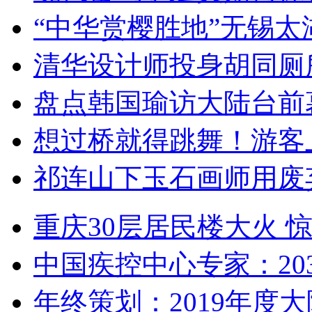
“中华赏樱胜地”无锡
清华设计师投身胡同厕
盘点韩国瑜访大陆台前
想过桥就得跳舞！游客
祁连山下玉石画师用废
重庆30层居民楼大火
中国疾控中心专家：203
年终策划：2019年度大陆