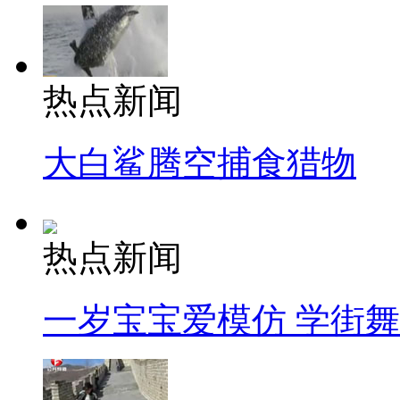
热点新闻
大白鲨腾空捕食猎物
热点新闻
一岁宝宝爱模仿 学街