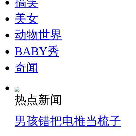
搞笑
走！跟着总书记去植树
美女
消防员救轻生者
花炮节热闹非凡
减压"枕头大战"
动物世界
BABY秀
纽约上演“枕头大战”
奇闻
司机酒驾遇交警 急速倒车逃窜
热点新闻
男孩错把电推当梳子