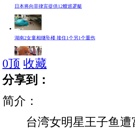
日本将向菲律宾提供12艘巡逻艇
湖南2女童相继坠楼 接住1个另1个重伤
0
顶
收藏
为防海蜇 群众戴头套游泳
分享到：
简介：
大学新生志愿者带薪体验当城管
台湾女明星王子鱼遭富
病人胃中藏异物 手术扯出半米布