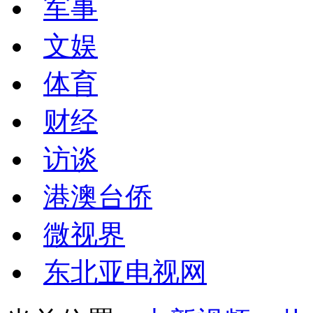
军事
文娱
体育
财经
访谈
港澳台侨
微视界
东北亚电视网