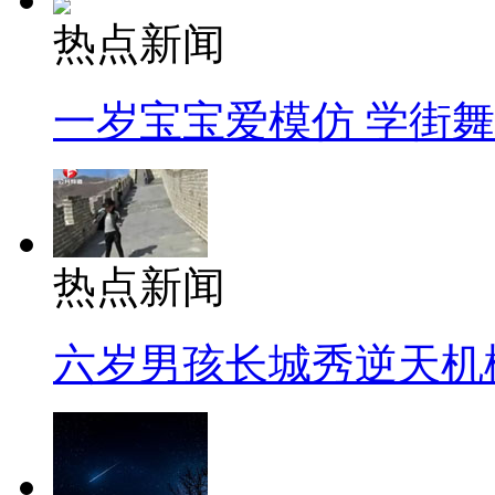
热点新闻
一岁宝宝爱模仿 学街
热点新闻
六岁男孩长城秀逆天机