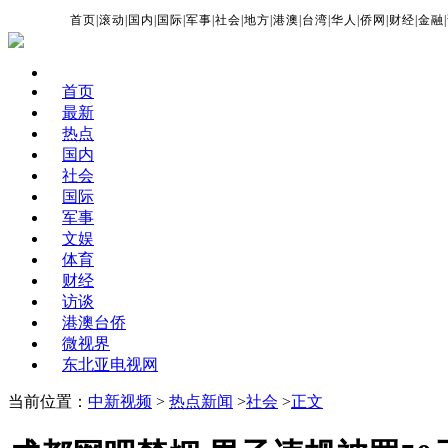
首页
|
滚动
|
国内
|
国际
|
军事
|
社会
|
地方
|
港澳
|
台湾
|
华人
|
侨网
|
财经
|
金融
|
首页
最新
热点
国内
社会
国际
军事
文娱
体育
财经
访谈
港澳台侨
微视界
东北亚电视网
当前位置：
中新视频
>
热点新闻
>
社会
>
正文