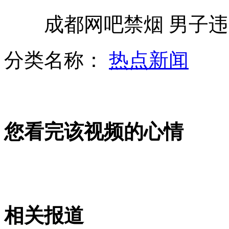
成都网吧禁烟 男子违规
英男钓最大淡水鱼 长2米重65公斤
分类名称：
热点新闻
英厨师一口气接连打出19个双黄蛋
您看完该视频的心情
25岁美女电台主持突发心梗病逝
实拍模特遭遇男友暴打惨不忍睹
相关报道