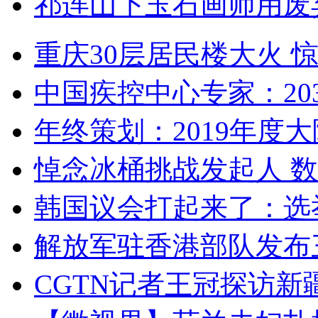
祁连山下玉石画师用废
重庆30层居民楼大火
中国疾控中心专家：203
年终策划：2019年度大陆
悼念冰桶挑战发起人 数百
韩国议会打起来了：选举
解放军驻香港部队发布三
CGTN记者王冠探访新疆