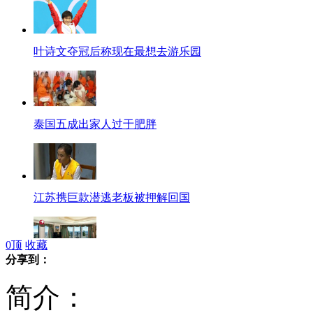
叶诗文夺冠后称现在最想去游乐园
泰国五成出家人过于肥胖
江苏携巨款潜逃老板被押解回国
0
顶
收藏
分享到：
美最贵公寓售1亿美元首相或成买家
简介：