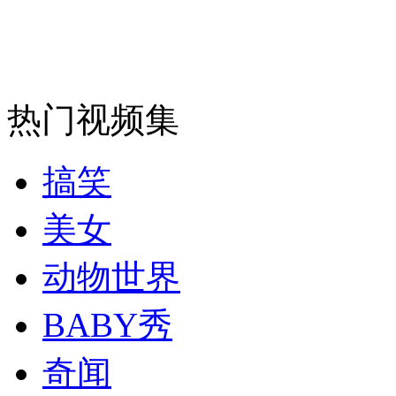
安徽一实载49人客车翻车
热门视频集
走！跟着总书记去植树
搞笑
消防员救轻生者
花炮节热闹非凡
减压"枕头大战"
美女
动物世界
纽约上演“枕头大战”
BABY秀
奇闻
司机酒驾遇交警 急速倒车逃窜