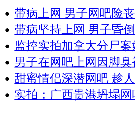
山西基安达煤矿发生透水 12人被困
带病上网 男子网吧险
山西运城恶犬咬伤多人 警民合力深夜将其击毙
带病坚持上网 男子昏
监控实拍加拿大分尸案
女孩北京地铁殴打老人 痛下狠手拳打脚踢
男子在网吧上网因脚臭
甜蜜情侣深潜网吧 趁
无痛分娩是否安全 医生回应
实拍：广西贵港坍塌网吧
外交部：反对强权政治霸凌主义
外交部：有关国家言论片面不公正