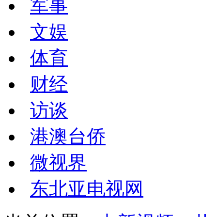
军事
文娱
体育
财经
访谈
港澳台侨
微视界
东北亚电视网