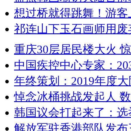
想过桥就得跳舞！游客
祁连山下玉石画师用废
重庆30层居民楼大火
中国疾控中心专家：203
年终策划：2019年度大陆
悼念冰桶挑战发起人 数百
韩国议会打起来了：选举
解放军驻香港部队发布三