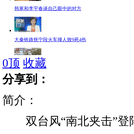
韩寒和李宇春谈自己眼中的对方
大秦铁路抚宁段火车撞人致9死4伤
0
顶
收藏
女士购物"被小偷"要求超市赔偿
分享到：
简介：
陈奕迅与林丹合影被误认成林妈妈
双台风“南北夹击”登
朝鲜高丽航空美貌空姐亮相