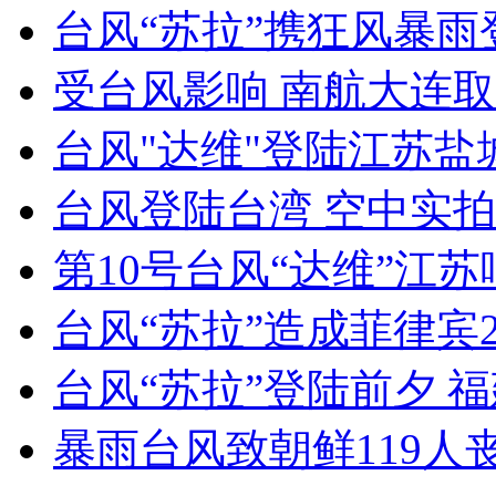
台风“苏拉”携狂风暴
女孩北京地铁殴打老人 痛下狠手拳打脚踢
受台风影响 南航大连取
无痛分娩是否安全 医生回应
台风"达维"登陆江苏盐城
外交部：反对强权政治霸凌主义
台风登陆台湾 空中实
第10号台风“达维”江
外交部：有关国家言论片面不公正
台风“苏拉”造成菲律宾2
台风“苏拉”登陆前夕 
安徽一实载49人客车翻车
暴雨台风致朝鲜119人