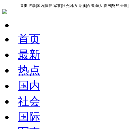
首页
|
滚动
|
国内
|
国际
|
军事
|
社会
|
地方
|
港澳
|
台湾
|
华人
|
侨网
|
财经
|
金融
|
首页
最新
热点
国内
社会
国际