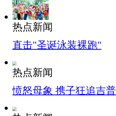
热点新闻
直击"圣诞泳装裸跑"
热点新闻
愤怒母象 携子狂追吉