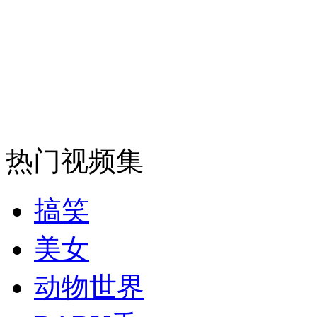
走！跟着总书记去植树
消防员救轻生者
花炮节热闹非凡
减压"枕头大战"
纽约上演“枕头大战”
热门视频集
司机酒驾遇交警 急速倒车逃窜
搞笑
美女
动物世界