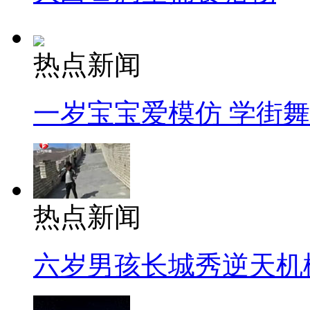
热点新闻
一岁宝宝爱模仿 学街
热点新闻
六岁男孩长城秀逆天机