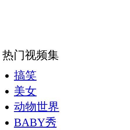
安徽一实载49人客车翻车
走！跟着总书记去植树
热门视频集
消防员救轻生者
花炮节热闹非凡
减压"枕头大战"
搞笑
美女
纽约上演“枕头大战”
动物世界
BABY秀
司机酒驾遇交警 急速倒车逃窜