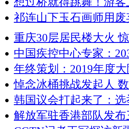
想过桥就得跳舞！游客
祁连山下玉石画师用废
重庆30层居民楼大火
中国疾控中心专家：203
年终策划：2019年度大陆
悼念冰桶挑战发起人 数百
韩国议会打起来了：选举
解放军驻香港部队发布三