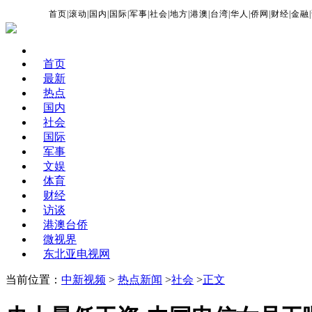
首页
|
滚动
|
国内
|
国际
|
军事
|
社会
|
地方
|
港澳
|
台湾
|
华人
|
侨网
|
财经
|
金融
|
首页
最新
热点
国内
社会
国际
军事
文娱
体育
财经
访谈
港澳台侨
微视界
东北亚电视网
当前位置：
中新视频
>
热点新闻
>
社会
>
正文