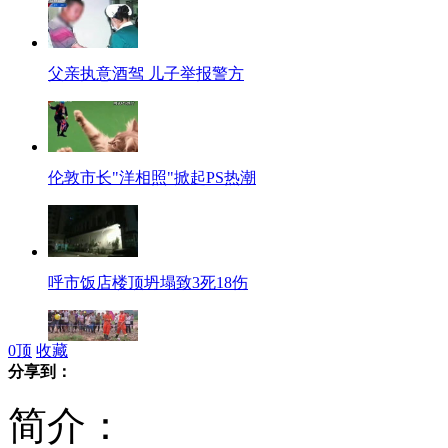
父亲执意酒驾 儿子举报警方
伦敦市长"洋相照"掀起PS热潮
呼市饭店楼顶坍塌致3死18伤
0
顶
收藏
分享到：
海南突降暴雨 女孩被冲进下水道
简介：