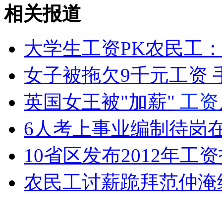
相关报道
红会回应"620元运尸费""捐你妹"
大学生工资PK农民工
山西运城恶犬咬伤多人 警民合力深夜将其击毙
女子被拖欠9千元工资
女孩北京地铁殴打老人 痛下狠手拳打脚踢
英国女王被"加薪"
工资
6人考上事业编制待岗
无痛分娩是否安全 医生回应
10省区发布2012年工
外交部：反对强权政治霸凌主义
农民工讨薪跪拜范仲淹
外交部：有关国家言论片面不公正