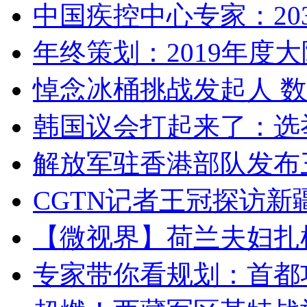
中国疾控中心专家：203
年终策划：2019年度大陆
悼念冰桶挑战发起人 数百
韩国议会打起来了：选举
解放军驻香港部队发布三
CGTN记者王冠探访新疆
【微视界】荷兰夫妇扎根青
专家带你看规划：首都功