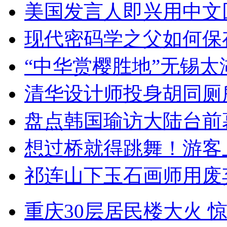
美国发言人即兴用中文
现代密码学之父如何保
“中华赏樱胜地”无锡
清华设计师投身胡同厕
盘点韩国瑜访大陆台前
想过桥就得跳舞！游客
祁连山下玉石画师用废
重庆30层居民楼大火