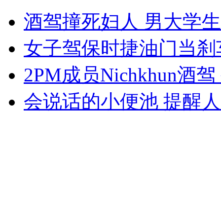
大炳最后一次出现在公众视野
酒驾撞死妇人 男大学
山西运城恶犬咬伤多人 警民合力深夜将其击毙
女子驾保时捷油门当刹
2PM成员Nichkhun酒
女孩北京地铁殴打老人 痛下狠手拳打脚踢
会说话的小便池 提醒
无痛分娩是否安全 医生回应
外交部：反对强权政治霸凌主义
外交部：有关国家言论片面不公正