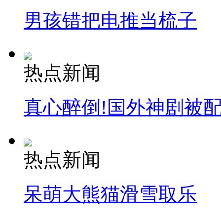
男孩错把电推当梳子
热点新闻
真心醉倒!国外神剧被
热点新闻
呆萌大熊猫滑雪取乐