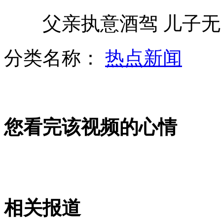
父亲执意酒驾 儿子无
海南突降暴雨 女孩被冲进下水道
分类名称：
热点新闻
美国旱灾面积扩大引发市场担忧
您看完该视频的心情
史上最低工资:女员工曝产假仅发5毛
男子偷腥被捉 情人淡定应对
相关报道