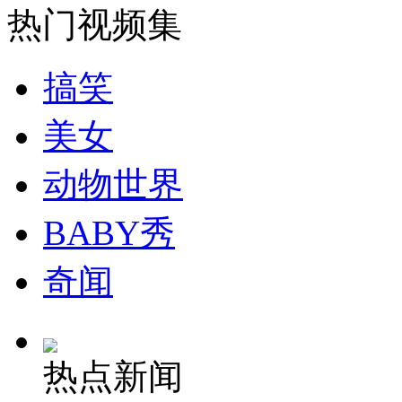
热门视频集
安徽一实载49人客车翻车
搞笑
美女
走！跟着总书记去植树
动物世界
消防员救轻生者
花炮节热闹非凡
减压"枕头大战"
BABY秀
奇闻
纽约上演“枕头大战”
热点新闻
司机酒驾遇交警 急速倒车逃窜