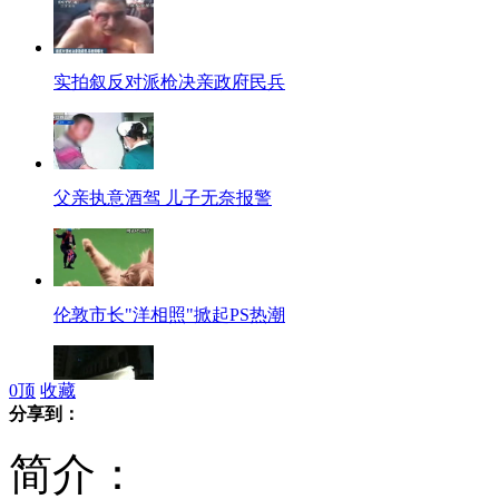
实拍叙反对派枪决亲政府民兵
父亲执意酒驾 儿子无奈报警
伦敦市长"洋相照"掀起PS热潮
0
顶
收藏
分享到：
呼市饭店楼顶坍塌致3死18伤
简介：