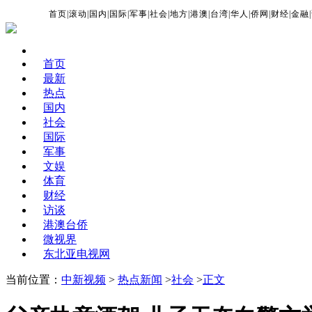
首页
|
滚动
|
国内
|
国际
|
军事
|
社会
|
地方
|
港澳
|
台湾
|
华人
|
侨网
|
财经
|
金融
|
首页
最新
热点
国内
社会
国际
军事
文娱
体育
财经
访谈
港澳台侨
微视界
东北亚电视网
当前位置：
中新视频
>
热点新闻
>
社会
>
正文