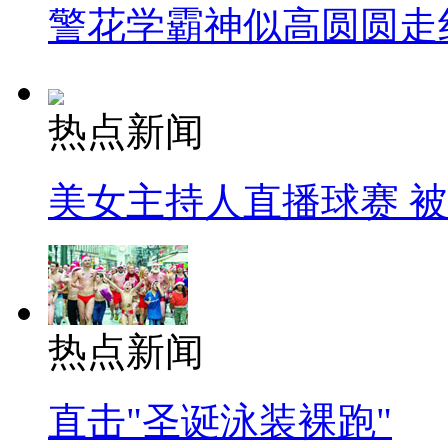
警花学霸神似高圆圆走
热点新闻
美女主持人直播球赛 
热点新闻
直击"圣诞泳装裸跑"