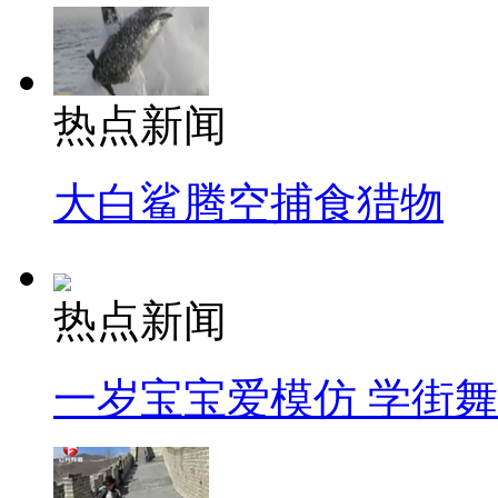
热点新闻
大白鲨腾空捕食猎物
热点新闻
一岁宝宝爱模仿 学街