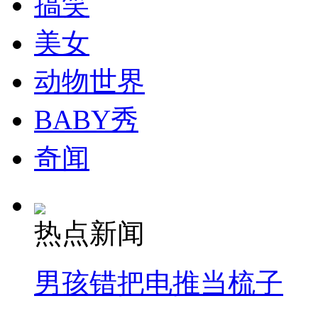
搞笑
走！跟着总书记去植树
美女
消防员救轻生者
花炮节热闹非凡
减压"枕头大战"
动物世界
BABY秀
纽约上演“枕头大战”
奇闻
司机酒驾遇交警 急速倒车逃窜
热点新闻
男孩错把电推当梳子