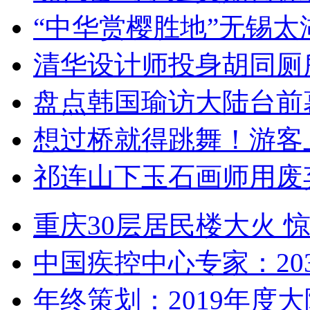
“中华赏樱胜地”无锡
清华设计师投身胡同厕
盘点韩国瑜访大陆台前
想过桥就得跳舞！游客
祁连山下玉石画师用废
重庆30层居民楼大火
中国疾控中心专家：203
年终策划：2019年度大陆