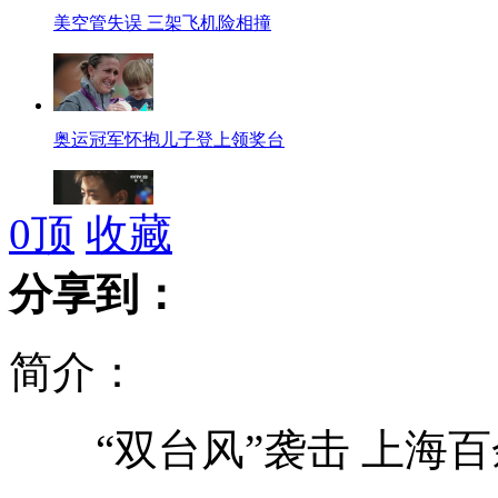
美空管失误 三架飞机险相撞
奥运冠军怀抱儿子登上领奖台
0
顶
收藏
奥运"三连亚" 王皓：希望球迷比我坚强
分享到：
简介：
意大利排球女将奥运赛场被男友求婚
“双台风”袭击 上海百
巨石坠落 新闻采访车被砸面目全非