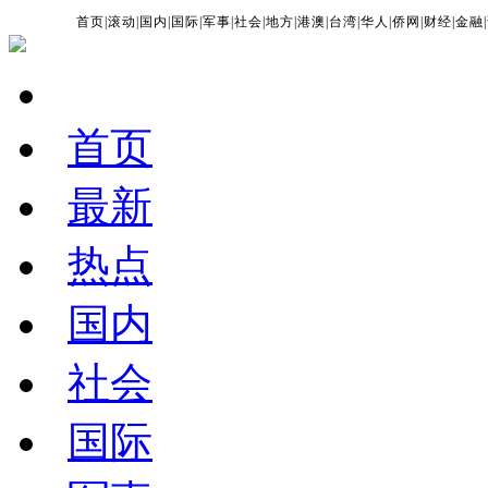
首页
|
滚动
|
国内
|
国际
|
军事
|
社会
|
地方
|
港澳
|
台湾
|
华人
|
侨网
|
财经
|
金融
|
首页
最新
热点
国内
社会
国际