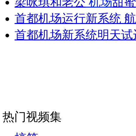
梁咏琪和老公
机场
甜蜜
女孩北京地铁殴打老人 痛下狠手拳打脚踢
首都机场运行新系统 
无痛分娩是否安全 医生回应
首都机场新系统明天试
外交部：反对强权政治霸凌主义
外交部：有关国家言论片面不公正
安徽一实载49人客车翻车
热门视频集