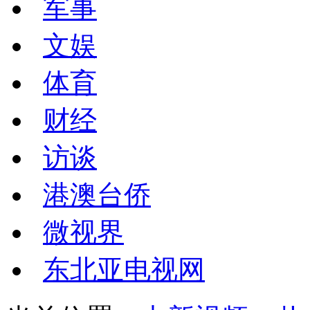
军事
文娱
体育
财经
访谈
港澳台侨
微视界
东北亚电视网