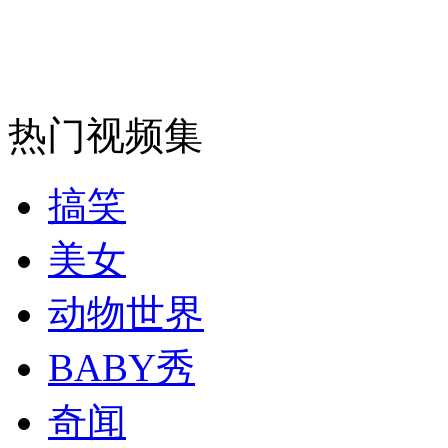
安徽一实载49人客车翻车
热门视频集
走！跟着总书记去植树
搞笑
消防员救轻生者
花炮节热闹非凡
减压"枕头大战"
美女
动物世界
纽约上演“枕头大战”
BABY秀
奇闻
司机酒驾遇交警 急速倒车逃窜