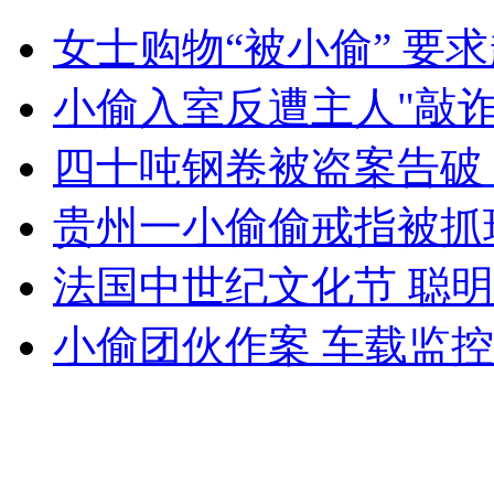
直击:达维肆虐青州引发山洪泥石流
女士购物“被小偷” 要
山西运城恶犬咬伤多人 警民合力深夜将其击毙
小偷入室反遭主人"敲诈"
四十吨钢卷被盗案告破
女孩北京地铁殴打老人 痛下狠手拳打脚踢
贵州一小偷偷戒指被抓
法国中世纪文化节 聪
无痛分娩是否安全 医生回应
小偷团伙作案 车载监
外交部：反对强权政治霸凌主义
外交部：有关国家言论片面不公正