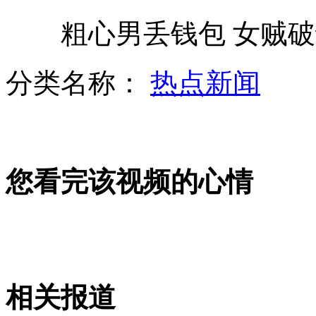
粗心男丢钱包 女贼破
西班牙国王视察军队摔伤鼻子
分类名称：
热点新闻
江苏昆山公共自行车一车难求
您看完该视频的心情
情侣张楠赵芸蕾国羽混双夺冠
辽宁气象部门发布暴雨红色预警
相关报道