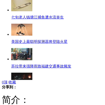
七旬老人钱塘江捕鱼遭水流丧生
美国史上最聪明探测器将登陆火星
苏拉带来强降雨致福建交通事故频发
0
顶
收藏
分享到：
福建山体滑坡致加油站被埋发生爆炸
简介：