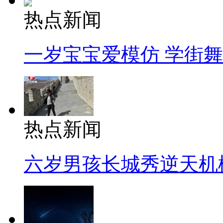
热点新闻
一岁宝宝爱模仿 学街
热点新闻
六岁男孩长城秀逆天机