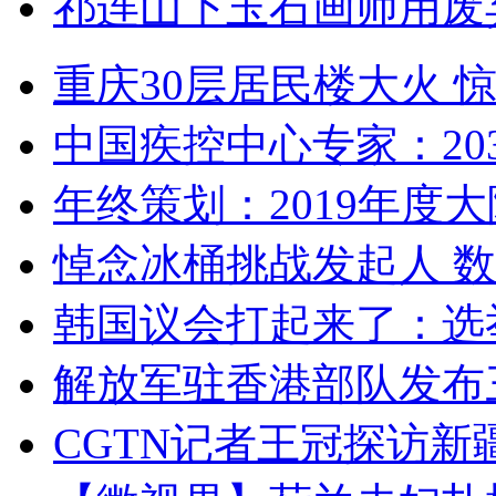
祁连山下玉石画师用废
重庆30层居民楼大火
中国疾控中心专家：203
年终策划：2019年度大陆
悼念冰桶挑战发起人 数百
韩国议会打起来了：选举
解放军驻香港部队发布三
CGTN记者王冠探访新疆