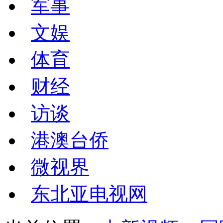
军事
文娱
体育
财经
访谈
港澳台侨
微视界
东北亚电视网