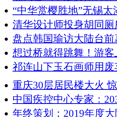
“中华赏樱胜地”无锡
清华设计师投身胡同厕
盘点韩国瑜访大陆台前
想过桥就得跳舞！游客
祁连山下玉石画师用废
重庆30层居民楼大火
中国疾控中心专家：203
年终策划：2019年度大陆