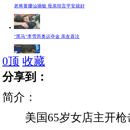
老将黄珊汕摘银 母亲坦言平安就好
"黑马"李雪芮奥运夺金 亲友喜泣
0
顶
收藏
台球比赛"歪打正着"震惊全场
分享到：
简介：
汽车失控翻滚 车内人被甩数米高
美国65岁女店主开枪
男童无痛感 贪玩咬断自己手指