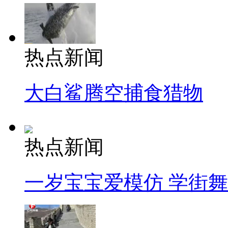
热点新闻
大白鲨腾空捕食猎物
热点新闻
一岁宝宝爱模仿 学街