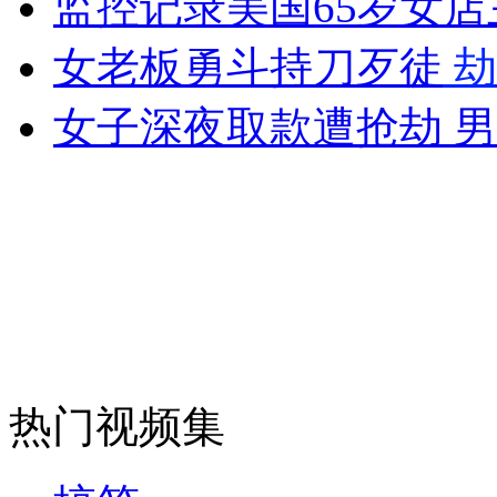
监控记录美国65岁女
女孩北京地铁殴打老人 痛下狠手拳打脚踢
女老板勇斗持刀歹徒
劫
无痛分娩是否安全 医生回应
女子深夜取款遭抢劫 
外交部：反对强权政治霸凌主义
外交部：有关国家言论片面不公正
安徽一实载49人客车翻车
热门视频集