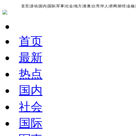
首页
|
滚动
|
国内
|
国际
|
军事
|
社会
|
地方
|
港澳
|
台湾
|
华人
|
侨网
|
财经
|
金融
|
首页
最新
热点
国内
社会
国际