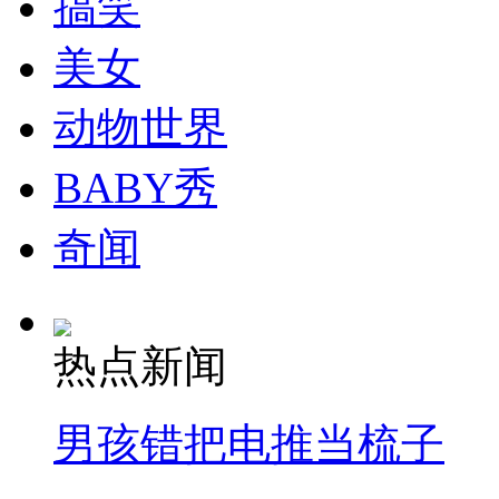
搞笑
走！跟着总书记去植树
美女
消防员救轻生者
花炮节热闹非凡
减压"枕头大战"
动物世界
BABY秀
纽约上演“枕头大战”
奇闻
司机酒驾遇交警 急速倒车逃窜
热点新闻
男孩错把电推当梳子