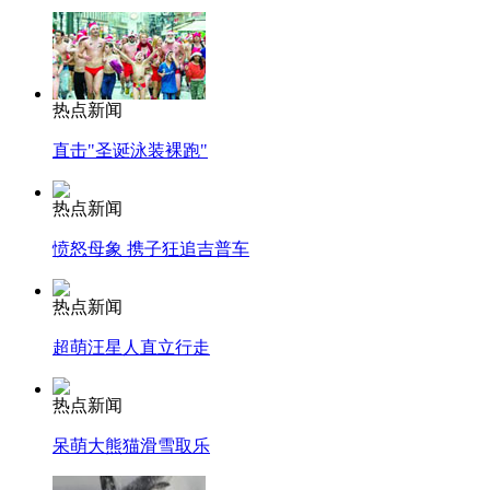
热点新闻
直击"圣诞泳装裸跑"
热点新闻
愤怒母象 携子狂追吉普车
热点新闻
超萌汪星人直立行走
热点新闻
呆萌大熊猫滑雪取乐