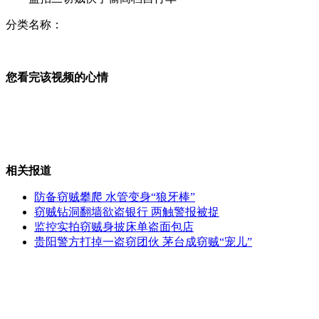
分类名称：
轻松一刻：史上“最强”的飞檐走壁
您看完该视频的心情
专家回应中华民族复兴完成62%质疑
相关报道
北大报告称全国人均住房面积36平米
防备窃贼攀爬 水管变身“狼牙棒”
窃贼钻洞翻墙欲盗银行 两触警报被捉
监控实拍窃贼身披床单盗面包店
贵阳警方打掉一盗窃团伙 茅台成窃贼“宠儿”
英国妈妈一年内两生双胞胎