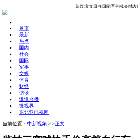
首页
|
滚动
|
国内
|
国际
|
军事
|
社会
|
地方
|
首页
最新
热点
国内
社会
国际
军事
文娱
体育
财经
访谈
港澳台侨
微视界
东北亚电视网
当前位置：
中新视频
> >
正文