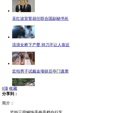
吴红波宣誓就任联合国副秘书长
流浪女桥下产婴 持刀不让人靠近
监拍男子试戴金项链后夺门逃窜
0
顶
收藏
分享到：
湖北载23吨汽油罐车侧翻悬崖1死3伤
简介：
监拍三窃贼快手偷高档自行车