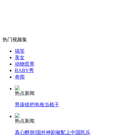
奥运冠军撞脸张学友郭富城
山西运城恶犬咬伤多人 警民合力深夜将其击毙
热门视频集
搞笑
女孩北京地铁殴打老人 痛下狠手拳打脚踢
美女
动物世界
BABY秀
奇闻
无痛分娩是否安全 医生回应
热点新闻
外交部：反对强权政治霸凌主义
男孩错把电推当梳子
外交部：有关国家言论片面不公正
热点新闻
真心醉倒!国外神剧被配上中国民乐