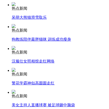
热点新闻
安徽一实载49人客车翻车
呆萌大熊猫滑雪取乐
热点新闻
走！跟着总书记去植树
狗教练陪伴最胖猫咪 训练成功瘦身
热点新闻
消防员救轻生者
花炮节热闹非凡
减压"枕头大战"
汉服仕女照相馆走红网络
热点新闻
警花学霸神似高圆圆走红
纽约上演“枕头大战”
热点新闻
司机酒驾遇交警 急速倒车逃窜
美女主持人直播球赛 被足球砸中脑袋