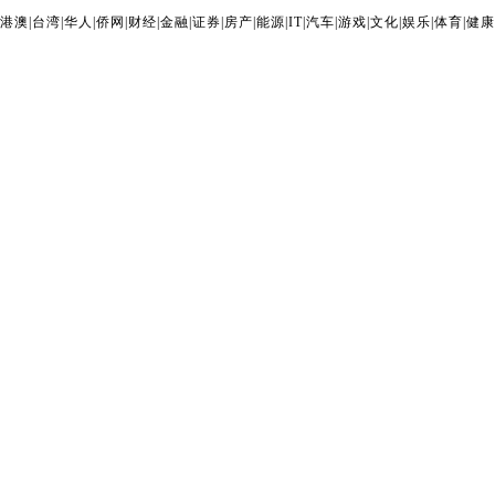
港澳
|
台湾
|
华人
|
侨网
|
财经
|
金融
|
证券
|
房产
|
能源
|
IT
|
汽车
|
游戏
|
文化
|
娱乐
|
体育
|
健康