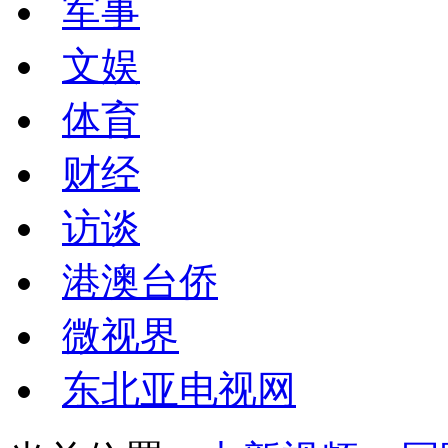
军事
文娱
体育
财经
访谈
港澳台侨
微视界
东北亚电视网