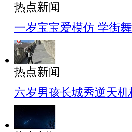
热点新闻
一岁宝宝爱模仿 学街
热点新闻
六岁男孩长城秀逆天机