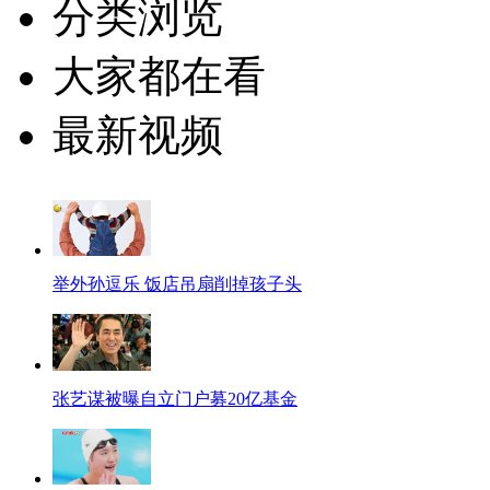
分类浏览
大家都在看
最新视频
举外孙逗乐 饭店吊扇削掉孩子头
张艺谋被曝自立门户募20亿基金