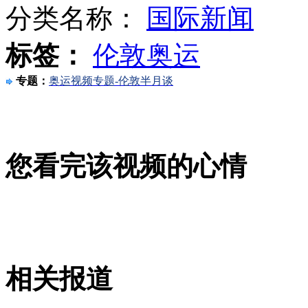
分类名称：
国际新闻
标签：
伦敦奥运
醉汉赛场扔酒瓶 被柔道女将暴打
专题：
奥运视频专题-伦敦半月谈
北京献血者用血开始实时报销
您看完该视频的心情
男子为省过路费19次冲闯收费站
山西运城恶犬咬伤多人 警民合力深夜将其击毙
相关报道