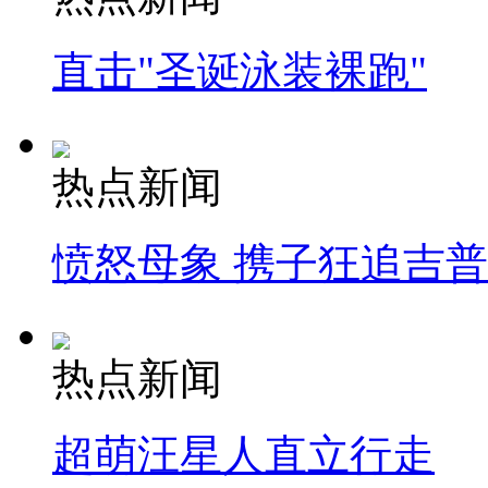
直击"圣诞泳装裸跑"
热点新闻
愤怒母象 携子狂追吉
热点新闻
超萌汪星人直立行走