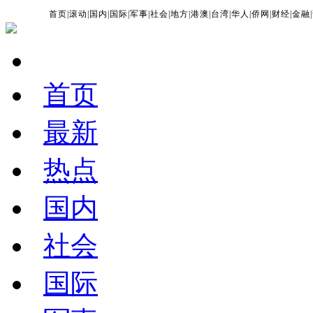
首页
|
滚动
|
国内
|
国际
|
军事
|
社会
|
地方
|
港澳
|
台湾
|
华人
|
侨网
|
财经
|
金融
|
首页
最新
热点
国内
社会
国际