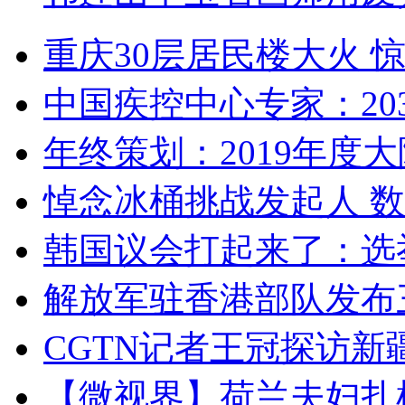
重庆30层居民楼大火
中国疾控中心专家：203
年终策划：2019年度大陆
悼念冰桶挑战发起人 数百
韩国议会打起来了：选举
解放军驻香港部队发布三
CGTN记者王冠探访新疆
【微视界】荷兰夫妇扎根青