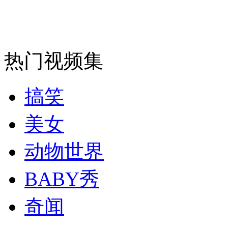
走！跟着总书记去植树
消防员救轻生者
花炮节热闹非凡
减压"枕头大战"
热门视频集
搞笑
纽约上演“枕头大战”
美女
司机酒驾遇交警 急速倒车逃窜
动物世界
BABY秀
奇闻