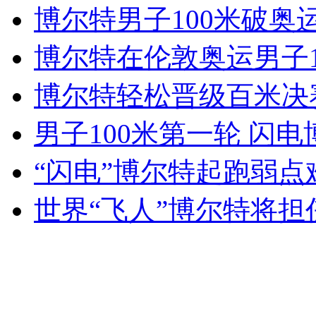
博尔特男子100米破奥
女孩北京地铁殴打老人 痛下狠手拳打脚踢
博尔特在伦敦奥运男子1
无痛分娩是否安全 医生回应
博尔特轻松晋级百米决赛
外交部：反对强权政治霸凌主义
男子100米第一轮 闪
“闪电”博尔特起跑弱
外交部：有关国家言论片面不公正
世界“飞人”博尔特将
安徽一实载49人客车翻车