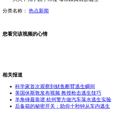
分类名称：
热点新闻
女子吸毒被抓 称“我爸是村长”
您看完该视频的心情
游泳遭遇海蜇 沈阳人殒命北戴河
相关报道
印度：暴雨6秒钟摧毁二层楼房
科学家首次观察到鱿鱼断臂逃生瞬间
美国休斯敦发布视频 教授枪击逃生技巧
羊角锤最靠谱 杭州警方做汽车落水逃生实验
后备箱的秘密开关：助你十秒钟从车内逃生
《爱情公寓3》抄袭 每千字赔一万