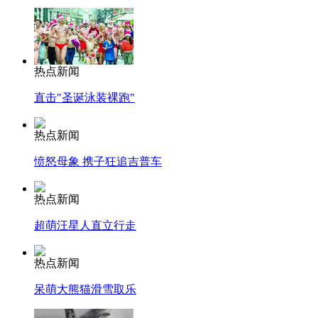
热点新闻
直击"圣诞泳装裸跑"
热点新闻
愤怒母象 携子狂追吉普车
热点新闻
超萌汪星人直立行走
热点新闻
呆萌大熊猫滑雪取乐