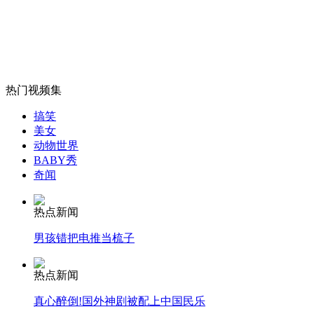
中国女排1/4决赛不敌日本无缘四强
山西运城恶犬咬伤多人 警民合力深夜将其击毙
热门视频集
搞笑
女孩北京地铁殴打老人 痛下狠手拳打脚踢
美女
动物世界
BABY秀
奇闻
无痛分娩是否安全 医生回应
热点新闻
外交部：反对强权政治霸凌主义
男孩错把电推当梳子
外交部：有关国家言论片面不公正
热点新闻
真心醉倒!国外神剧被配上中国民乐