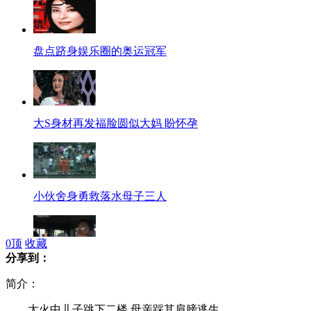
盘点跻身娱乐圈的奥运冠军
大S身材再发福脸圆似大妈 盼怀孕
小伙舍身勇救落水母子三人
0
顶
收藏
分享到：
夫妇违章行驶怕受罚 丢下小孩不管
简介：
大火中儿子跳下二楼 母亲踩其肩膀逃生