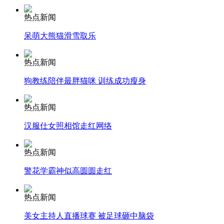
热点新闻
安徽一实载49人客车翻车
呆萌大熊猫滑雪取乐
热点新闻
走！跟着总书记去植树
狗教练陪伴最胖猫咪 训练成功瘦身
热点新闻
消防员救轻生者
花炮节热闹非凡
减压"枕头大战"
汉服仕女照相馆走红网络
热点新闻
警花学霸神似高圆圆走红
纽约上演“枕头大战”
热点新闻
司机酒驾遇交警 急速倒车逃窜
美女主持人直播球赛 被足球砸中脑袋