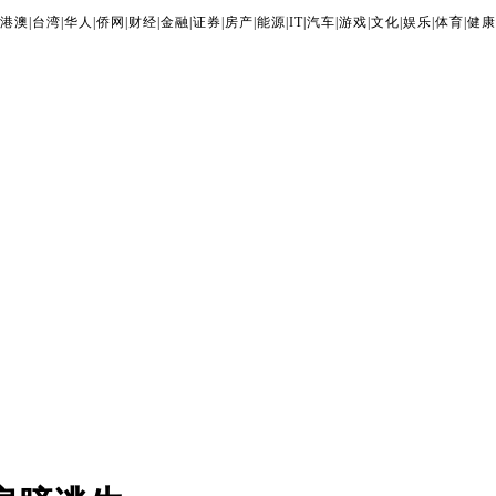
港澳
|
台湾
|
华人
|
侨网
|
财经
|
金融
|
证券
|
房产
|
能源
|
IT
|
汽车
|
游戏
|
文化
|
娱乐
|
体育
|
健康