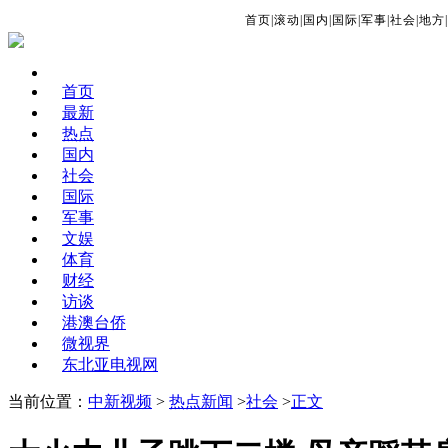
首页
|
滚动
|
国内
|
国际
|
军事
|
社会
|
地方
|
首页
最新
热点
国内
社会
国际
军事
文娱
体育
财经
访谈
港澳台侨
微视界
东北亚电视网
当前位置：
中新视频
>
热点新闻
>
社会
>
正文