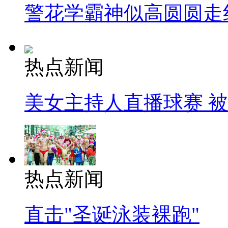
警花学霸神似高圆圆走
热点新闻
美女主持人直播球赛 
热点新闻
直击"圣诞泳装裸跑"