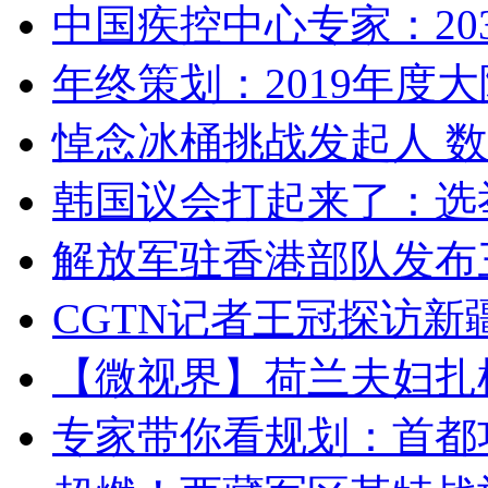
中国疾控中心专家：203
年终策划：2019年度大陆
悼念冰桶挑战发起人 数百
韩国议会打起来了：选举
解放军驻香港部队发布三
CGTN记者王冠探访新疆
【微视界】荷兰夫妇扎根青
专家带你看规划：首都功