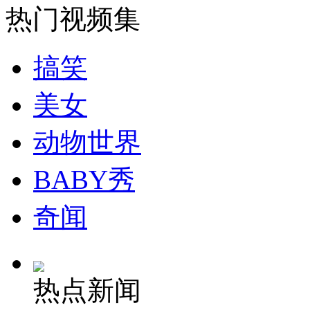
热门视频集
安徽一实载49人客车翻车
搞笑
美女
走！跟着总书记去植树
动物世界
消防员救轻生者
花炮节热闹非凡
减压"枕头大战"
BABY秀
奇闻
纽约上演“枕头大战”
热点新闻
司机酒驾遇交警 急速倒车逃窜