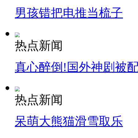
男孩错把电推当梳子
热点新闻
真心醉倒!国外神剧被
热点新闻
呆萌大熊猫滑雪取乐