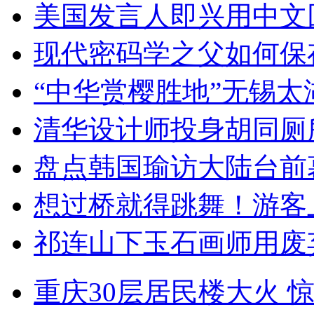
美国发言人即兴用中文
现代密码学之父如何保
“中华赏樱胜地”无锡
清华设计师投身胡同厕
盘点韩国瑜访大陆台前
想过桥就得跳舞！游客
祁连山下玉石画师用废
重庆30层居民楼大火