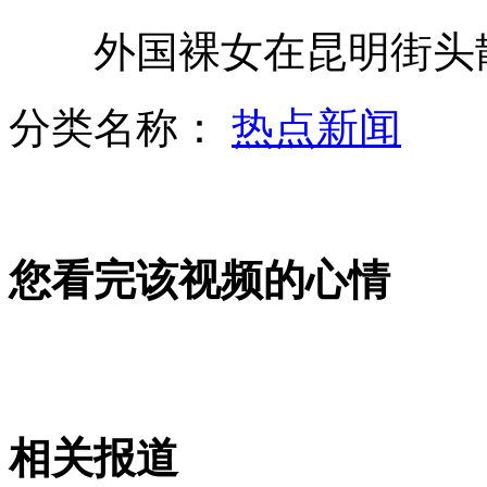
外国裸女在昆明街头
女子吸毒被抓 称“我爸是村长”
分类名称：
热点新闻
游泳遭遇海蜇 沈阳人殒命北戴河
您看完该视频的心情
印度：暴雨6秒钟摧毁二层楼房
《爱情公寓3》抄袭 每千字赔一万
相关报道