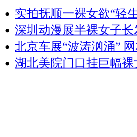
中国女排1/4决赛不敌日本无缘四强
实拍抚顺一裸女欲“轻生
山西运城恶犬咬伤多人 警民合力深夜将其击毙
深圳动漫展半裸女子长
北京车展“波涛汹涌” 
女孩北京地铁殴打老人 痛下狠手拳打脚踢
湖北美院门口挂巨幅裸
无痛分娩是否安全 医生回应
外交部：反对强权政治霸凌主义
外交部：有关国家言论片面不公正