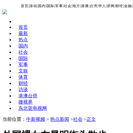
首页
|
滚动
|
国内
|
国际
|
军事
|
社会
|
地方
|
港澳
|
台湾
|
华人
|
侨网
|
财经
|
金融
|
首页
最新
热点
国内
社会
国际
军事
文娱
体育
财经
访谈
港澳台侨
微视界
东北亚电视网
当前位置：
中新视频
>
热点新闻
>
社会
>
正文