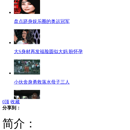
盘点跻身娱乐圈的奥运冠军
大S身材再发福脸圆似大妈 盼怀孕
小伙舍身勇救落水母子三人
0
顶
收藏
分享到：
夫妇违章行驶怕受罚 丢下小孩不管
简介：