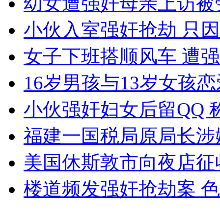
幼女遭强奸母亲上访被
女孩北京地铁殴打老人 痛下狠手拳打脚踢
小伙入室强奸抢劫 只
无痛分娩是否安全 医生回应
女子下班搭顺风车 遭
16岁男孩与13岁女孩
外交部：反对强权政治霸凌主义
小伙强奸妇女后留QQ 
外交部：有关国家言论片面不公正
福建一国税局原局长涉
美国休斯敦市向夜店征
安徽一实载49人客车翻车
楼道频发强奸抢劫案 