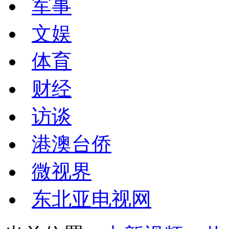
军事
文娱
体育
财经
访谈
港澳台侨
微视界
东北亚电视网