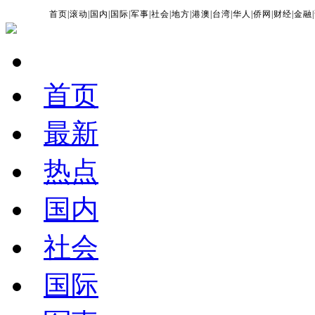
首页
|
滚动
|
国内
|
国际
|
军事
|
社会
|
地方
|
港澳
|
台湾
|
华人
|
侨网
|
财经
|
金融
|
首页
最新
热点
国内
社会
国际