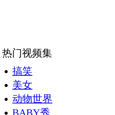
走！跟着总书记去植树
消防员救轻生者
花炮节热闹非凡
减压"枕头大战"
纽约上演“枕头大战”
热门视频集
司机酒驾遇交警 急速倒车逃窜
搞笑
美女
动物世界
BABY秀