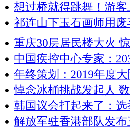
想过桥就得跳舞！游客
祁连山下玉石画师用废
重庆30层居民楼大火
中国疾控中心专家：203
年终策划：2019年度大陆
悼念冰桶挑战发起人 数百
韩国议会打起来了：选举
解放军驻香港部队发布三