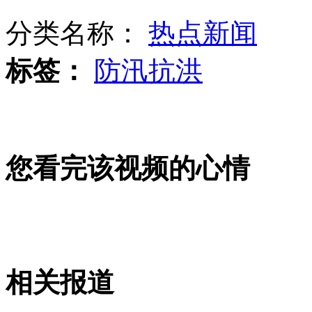
分类名称：
热点新闻
南非蛙王承认百米蛙泳作弊夺金
标签：
防汛抗洪
郎平李宁谈刘翔退赛："他很不容易"
您看完该视频的心情
海葵登陆 厂房倒塌面目全非
刘翔伤退：“震惊一个国家 寂静一个体育场”
相关报道