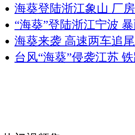
男排选手发球超有力 直接打到裁判席
海葵登陆浙江象山 厂
“海葵”登陆浙江宁波 
山西运城恶犬咬伤多人 警民合力深夜将其击毙
海葵来袭 高速两车追尾
台风“海葵”侵袭江苏 
女孩北京地铁殴打老人 痛下狠手拳打脚踢
无痛分娩是否安全 医生回应
外交部：反对强权政治霸凌主义
外交部：有关国家言论片面不公正