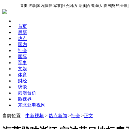
首页
|
滚动
|
国内
|
国际
|
军事
|
社会
|
地方
|
港澳
|
台湾
|
华人
|
侨网
|
财经
|
金融
|
首页
最新
热点
国内
社会
国际
军事
文娱
体育
财经
访谈
港澳台侨
微视界
东北亚电视网
当前位置：
中新视频
>
热点新闻
>
社会
>
正文