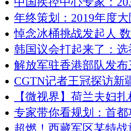
中国疾控中心专家：203
年终策划：2019年度大陆
悼念冰桶挑战发起人 数百
韩国议会打起来了：选举
解放军驻香港部队发布三
CGTN记者王冠探访新疆
【微视界】荷兰夫妇扎根青
专家带你看规划：首都功
超燃！西藏军区某特战