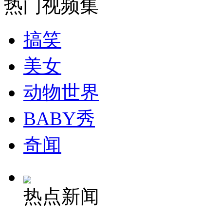
热门视频集
安徽一实载49人客车翻车
搞笑
美女
走！跟着总书记去植树
动物世界
消防员救轻生者
花炮节热闹非凡
减压"枕头大战"
BABY秀
奇闻
纽约上演“枕头大战”
热点新闻
司机酒驾遇交警 急速倒车逃窜