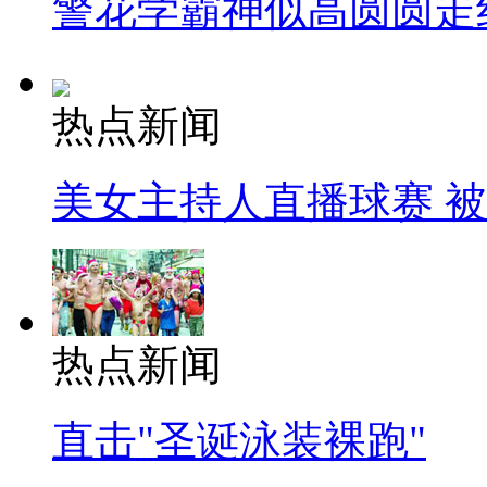
警花学霸神似高圆圆走
热点新闻
美女主持人直播球赛 
热点新闻
直击"圣诞泳装裸跑"