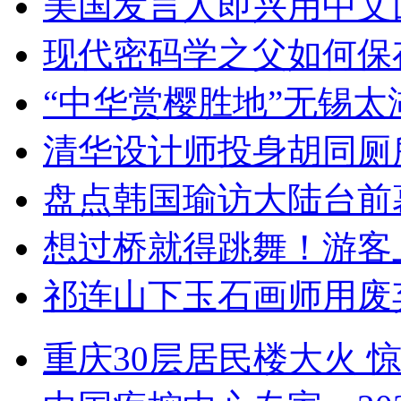
美国发言人即兴用中文
现代密码学之父如何保
“中华赏樱胜地”无锡
清华设计师投身胡同厕
盘点韩国瑜访大陆台前
想过桥就得跳舞！游客
祁连山下玉石画师用废
重庆30层居民楼大火