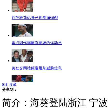
刘翔赛前热身已现伤痛端倪
盘点因伤病痛别赛场的运动员
美社交网站频发屠杀威胁信息
0
顶
收藏
分享到：
拳击赛场教练为弟子全方位服务
简介：海葵登陆浙江 宁