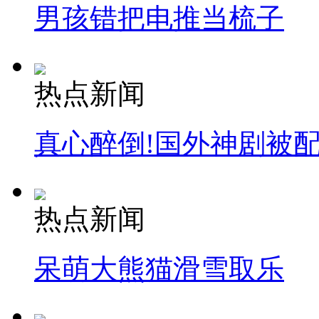
男孩错把电推当梳子
热点新闻
真心醉倒!国外神剧被
热点新闻
呆萌大熊猫滑雪取乐