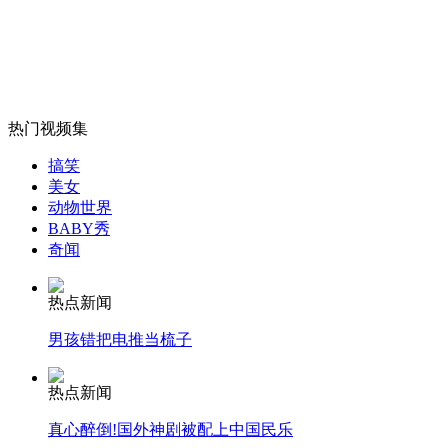
男子遭洪水卷走讲述漂流3个小时经历
山西运城恶犬咬伤多人 警民合力深夜将其击毙
热门视频集
搞笑
女孩北京地铁殴打老人 痛下狠手拳打脚踢
美女
动物世界
BABY秀
奇闻
无痛分娩是否安全 医生回应
热点新闻
外交部：反对强权政治霸凌主义
男孩错把电推当梳子
外交部：有关国家言论片面不公正
热点新闻
真心醉倒!国外神剧被配上中国民乐