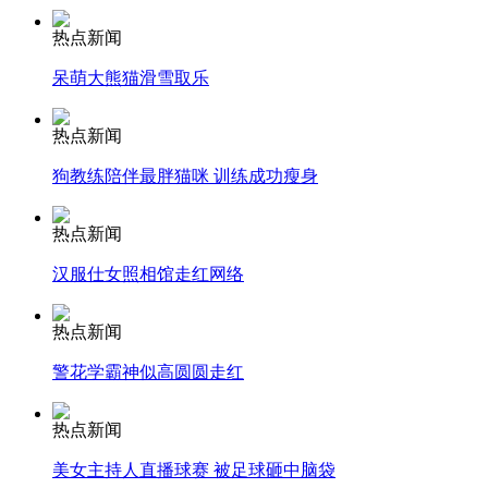
热点新闻
安徽一实载49人客车翻车
呆萌大熊猫滑雪取乐
热点新闻
走！跟着总书记去植树
狗教练陪伴最胖猫咪 训练成功瘦身
热点新闻
消防员救轻生者
花炮节热闹非凡
减压"枕头大战"
汉服仕女照相馆走红网络
热点新闻
警花学霸神似高圆圆走红
纽约上演“枕头大战”
热点新闻
司机酒驾遇交警 急速倒车逃窜
美女主持人直播球赛 被足球砸中脑袋