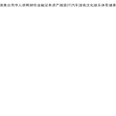
港澳
|
台湾
|
华人
|
侨网
|
财经
|
金融
|
证券
|
房产
|
能源
|
IT
|
汽车
|
游戏
|
文化
|
娱乐
|
体育
|
健康