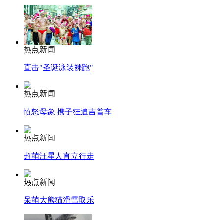
热点新闻
直击"圣诞泳装裸跑"
热点新闻
愤怒母象 携子狂追吉普车
热点新闻
超萌汪星人直立行走
热点新闻
呆萌大熊猫滑雪取乐