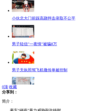
小伙北大门前踩高跷抨击录取不公平
男子轻信"一夜情"被骗8万
男子无执照驾飞机撒传单被控制
0
顶
收藏
分享到：
老贼写工作日记 偷3毛也入账
简介：
豪车“碰瓷”暴力威胁敲诈钱财