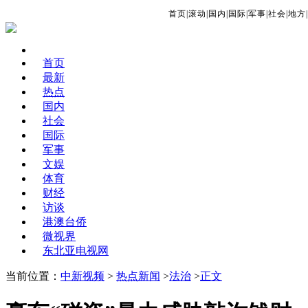
首页
|
滚动
|
国内
|
国际
|
军事
|
社会
|
地方
|
首页
最新
热点
国内
社会
国际
军事
文娱
体育
财经
访谈
港澳台侨
微视界
东北亚电视网
当前位置：
中新视频
>
热点新闻
>
法治
>
正文