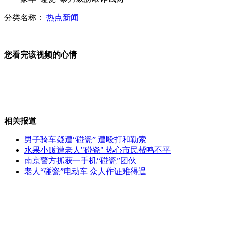
分类名称：
热点新闻
上海一货车被风掀翻 被困人员获救
您看完该视频的心情
男女互相掩护 偷走店主六万三
相关报道
女篮微笑迎接告别 苗立杰“真的老了累了”
男子骑车疑遭“碰瓷” 遭殴打和勒索
水果小贩遭老人"碰瓷" 热心市民帮鸣不平
南京警方抓获一手机“碰瓷”团伙
老人“碰瓷”电动车 众人作证难得逞
女排无缘四强 惠若琪失声痛哭