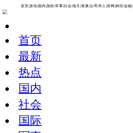
首页
|
滚动
|
国内
|
国际
|
军事
|
社会
|
地方
|
港澳
|
台湾
|
华人
|
侨网
|
财经
|
金融
|
首页
最新
热点
国内
社会
国际