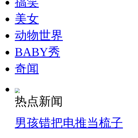
搞笑
走！跟着总书记去植树
美女
消防员救轻生者
花炮节热闹非凡
减压"枕头大战"
动物世界
BABY秀
纽约上演“枕头大战”
奇闻
司机酒驾遇交警 急速倒车逃窜
热点新闻
男孩错把电推当梳子