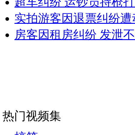
超车纠纷 运钞员持枪
女孩北京地铁殴打老人 痛下狠手拳打脚踢
实拍游客因退票纠纷遭
无痛分娩是否安全 医生回应
房客因租房纠纷 发泄
外交部：反对强权政治霸凌主义
外交部：有关国家言论片面不公正
安徽一实载49人客车翻车
热门视频集