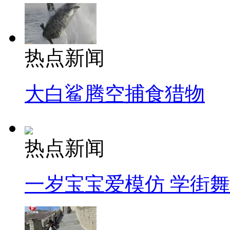
热点新闻
大白鲨腾空捕食猎物
热点新闻
一岁宝宝爱模仿 学街