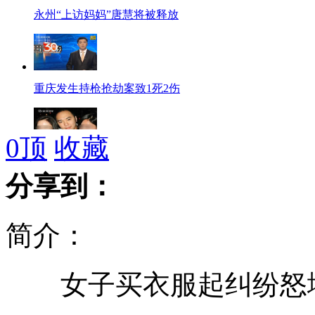
永州“上访妈妈”唐慧将被释放
重庆发生持枪抢劫案致1死2伤
0
顶
收藏
富少涉嫌迷昏偷拍多名女星名模
分享到：
简介：
浙江一水库垮坝已致10人死亡
女子买衣服起纠纷怒
面对感情传言 孙杨称谣言止于智者