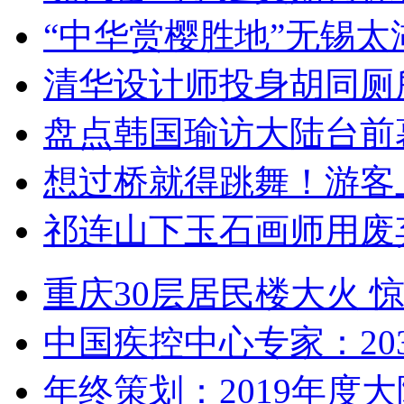
“中华赏樱胜地”无锡
清华设计师投身胡同厕
盘点韩国瑜访大陆台前
想过桥就得跳舞！游客
祁连山下玉石画师用废
重庆30层居民楼大火
中国疾控中心专家：203
年终策划：2019年度大陆