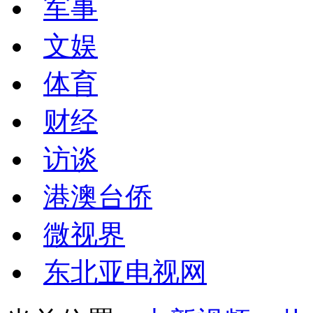
军事
文娱
体育
财经
访谈
港澳台侨
微视界
东北亚电视网