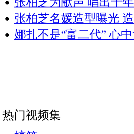
张柏芝为献声 唱出十
女孩北京地铁殴打老人 痛下狠手拳打脚踢
张柏芝名媛造型曝光 
无痛分娩是否安全 医生回应
娜扎不是“富二代” 心
外交部：反对强权政治霸凌主义
外交部：有关国家言论片面不公正
安徽一实载49人客车翻车
热门视频集