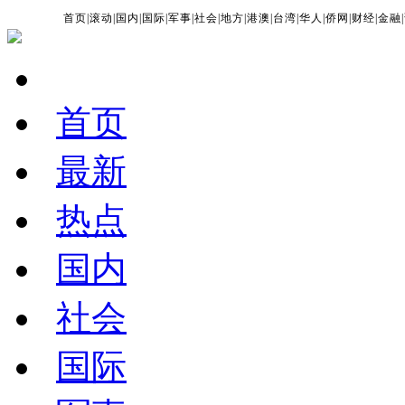
首页
|
滚动
|
国内
|
国际
|
军事
|
社会
|
地方
|
港澳
|
台湾
|
华人
|
侨网
|
财经
|
金融
|
首页
最新
热点
国内
社会
国际