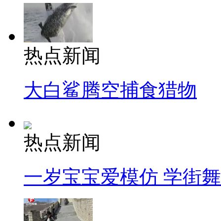
热点新闻
大白鲨腾空捕食猎物
热点新闻
一岁宝宝爱模仿 学街