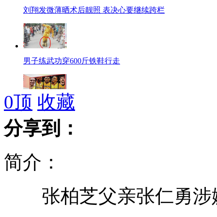
刘翔发微薄晒术后靓照 表决心要继续跨栏
男子练武功穿600斤铁鞋行走
0
顶
收藏
NBA：湖人得霍华德组全明星阵容
分享到：
简介：
老人街头倒地无人敢扶引老外大骂
张柏芝父亲张仁勇涉嫌
实拍英选手夺金BBC演播室主持人失控