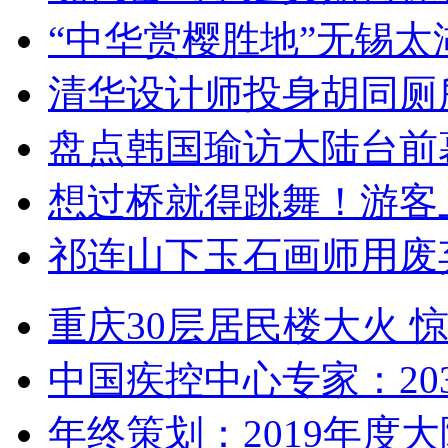
“中华赏樱胜地”无锡
清华设计师投身胡同厕
盘点韩国瑜访大陆台前
想过桥就得跳舞！游客
祁连山下玉石画师用废
重庆30层居民楼大火
中国疾控中心专家：203
年终策划：2019年度大陆