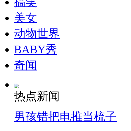
搞笑
走！跟着总书记去植树
美女
消防员救轻生者
花炮节热闹非凡
减压"枕头大战"
动物世界
BABY秀
纽约上演“枕头大战”
奇闻
司机酒驾遇交警 急速倒车逃窜
热点新闻
男孩错把电推当梳子