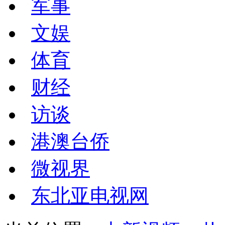
军事
文娱
体育
财经
访谈
港澳台侨
微视界
东北亚电视网