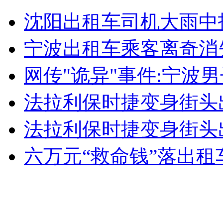
儿童赤脚站冰块比耐力
沈阳出租车司机大雨中
山西运城恶犬咬伤多人 警民合力深夜将其击毙
宁波出租车乘客离奇消
网传"诡异"事件:宁波
女孩北京地铁殴打老人 痛下狠手拳打脚踢
法拉利保时捷变身街头
法拉利保时捷变身街头
无痛分娩是否安全 医生回应
六万元“救命钱”落出租
外交部：反对强权政治霸凌主义
外交部：有关国家言论片面不公正