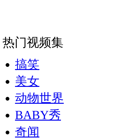
安徽一实载49人客车翻车
热门视频集
走！跟着总书记去植树
搞笑
消防员救轻生者
花炮节热闹非凡
减压"枕头大战"
美女
动物世界
纽约上演“枕头大战”
BABY秀
奇闻
司机酒驾遇交警 急速倒车逃窜