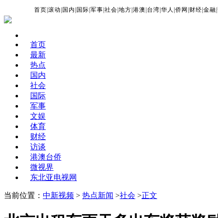
首页
|
滚动
|
国内
|
国际
|
军事
|
社会
|
地方
|
港澳
|
台湾
|
华人
|
侨网
|
财经
|
金融
|
首页
最新
热点
国内
社会
国际
军事
文娱
体育
财经
访谈
港澳台侨
微视界
东北亚电视网
当前位置：
中新视频
>
热点新闻
>
社会
>
正文