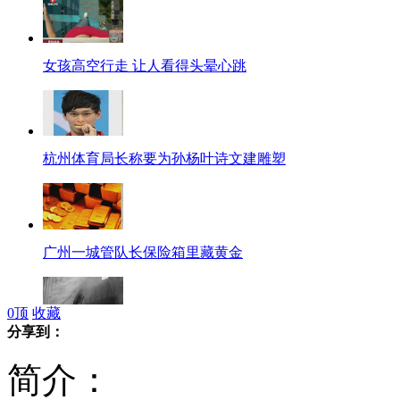
女孩高空行走 让人看得头晕心跳
杭州体育局长称要为孙杨叶诗文建雕塑
广州一城管队长保险箱里藏黄金
0
顶
收藏
分享到：
商场失火餐馆锁门 不结账都不许走
简介：