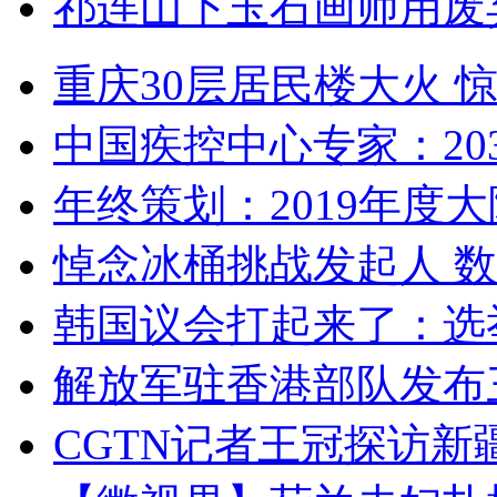
祁连山下玉石画师用废
重庆30层居民楼大火
中国疾控中心专家：203
年终策划：2019年度大陆
悼念冰桶挑战发起人 数百
韩国议会打起来了：选举
解放军驻香港部队发布三
CGTN记者王冠探访新疆