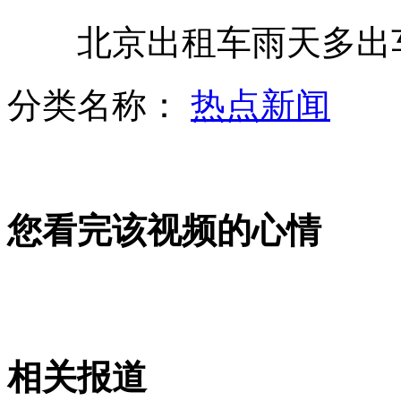
北京出租车雨天多出
邻居眼中的重庆枪击抢劫案嫌犯
分类名称：
热点新闻
重庆枪击抢劫案目击者：嫌犯曾踩点
您看完该视频的心情
刘洋:航天员生活单调枯燥
美国“双头连体姐妹”健康度22年
相关报道