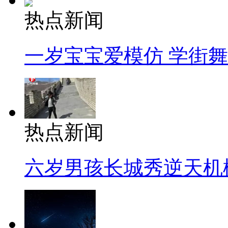
热点新闻
一岁宝宝爱模仿 学街
热点新闻
六岁男孩长城秀逆天机