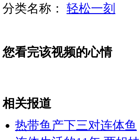
分类名称：
轻松一刻
刘翔发微薄晒术后靓照 表决心要继续跨栏
您看完该视频的心情
男子练武功穿600斤铁鞋行走
NBA：湖人得霍华德组全明星阵容
相关报道
山西运城恶犬咬伤多人 警民合力深夜将其击毙
热带鱼产下三对连体鱼