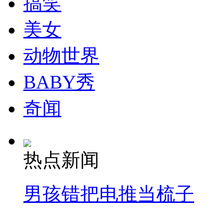
搞笑
走！跟着总书记去植树
美女
消防员救轻生者
花炮节热闹非凡
减压"枕头大战"
动物世界
BABY秀
纽约上演“枕头大战”
奇闻
司机酒驾遇交警 急速倒车逃窜
热点新闻
男孩错把电推当梳子