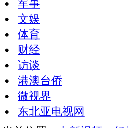
军事
文娱
体育
财经
访谈
港澳台侨
微视界
东北亚电视网