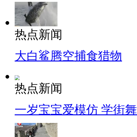
热点新闻
大白鲨腾空捕食猎物
热点新闻
一岁宝宝爱模仿 学街