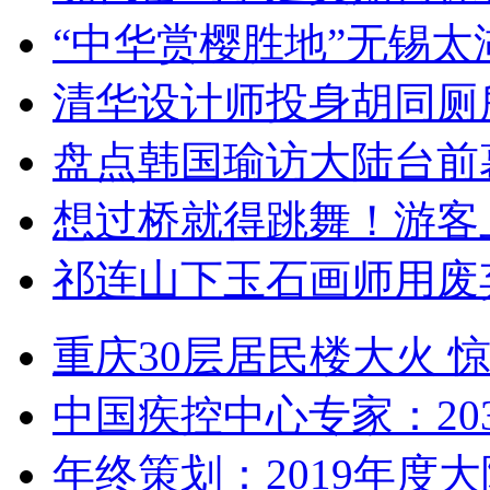
“中华赏樱胜地”无锡
清华设计师投身胡同厕
盘点韩国瑜访大陆台前
想过桥就得跳舞！游客
祁连山下玉石画师用废
重庆30层居民楼大火
中国疾控中心专家：203
年终策划：2019年度大陆