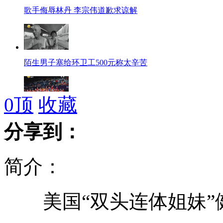
歌手侮辱林丹 李宗伟道歉求谅解
陌生男子塞给环卫工500元称太辛苦
0
顶
收藏
乒羽或被奥运驱逐 蔡振华称乒超打造成NBA
分享到：
简介：
张柏芝父亲涉嫌刑毁案被逮捕
美国“双头连体姐妹”健
奥运健将儿时旧照大爆光 看谁变化大