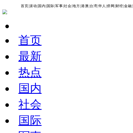
首页
|
滚动
|
国内
|
国际
|
军事
|
社会
|
地方
|
港澳
|
台湾
|
华人
|
侨网
|
财经
|
金融
|
首页
最新
热点
国内
社会
国际