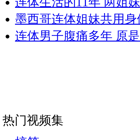
连体生活的11年 两姐
女孩北京地铁殴打老人 痛下狠手拳打脚踢
墨西哥连体姐妹共用身体
无痛分娩是否安全 医生回应
连体男子腹痛多年 原是
外交部：反对强权政治霸凌主义
外交部：有关国家言论片面不公正
安徽一实载49人客车翻车
热门视频集