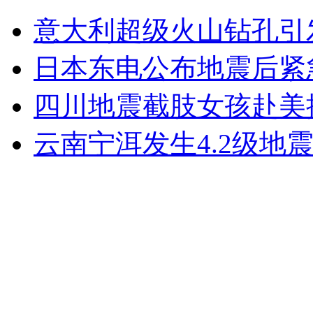
刘洋:航天员生活单调枯燥
意大利超级火山钻孔引
山西运城恶犬咬伤多人 警民合力深夜将其击毙
日本东电公布地震后紧
四川地震截肢女孩赴美
女孩北京地铁殴打老人 痛下狠手拳打脚踢
云南宁洱发生4.2级地
无痛分娩是否安全 医生回应
外交部：反对强权政治霸凌主义
外交部：有关国家言论片面不公正