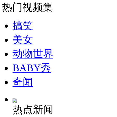
热门视频集
安徽一实载49人客车翻车
搞笑
美女
走！跟着总书记去植树
动物世界
消防员救轻生者
花炮节热闹非凡
减压"枕头大战"
BABY秀
奇闻
纽约上演“枕头大战”
热点新闻
司机酒驾遇交警 急速倒车逃窜