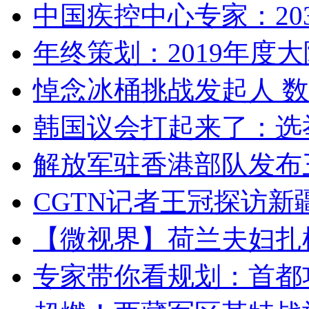
中国疾控中心专家：203
年终策划：2019年度大陆
悼念冰桶挑战发起人 数百
韩国议会打起来了：选举
解放军驻香港部队发布三
CGTN记者王冠探访新疆
【微视界】荷兰夫妇扎根青
专家带你看规划：首都功