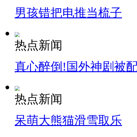
男孩错把电推当梳子
热点新闻
真心醉倒!国外神剧被
热点新闻
呆萌大熊猫滑雪取乐