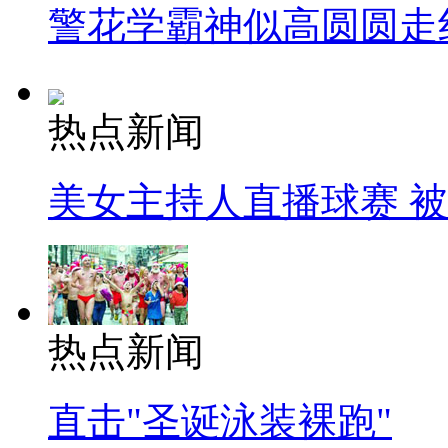
警花学霸神似高圆圆走
热点新闻
美女主持人直播球赛 
热点新闻
直击"圣诞泳装裸跑"