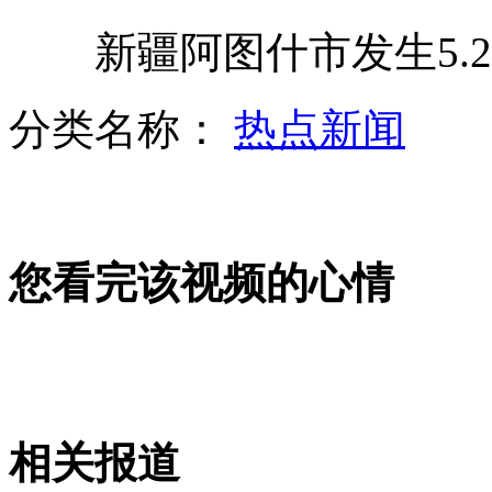
新疆阿图什市发生5.2
广州一城管队长保险箱里藏黄金
分类名称：
热点新闻
商场失火餐馆锁门 不结账都不许走
您看完该视频的心情
邻居眼中的重庆枪击抢劫案嫌犯
重庆枪击抢劫案目击者：嫌犯曾踩点
相关报道