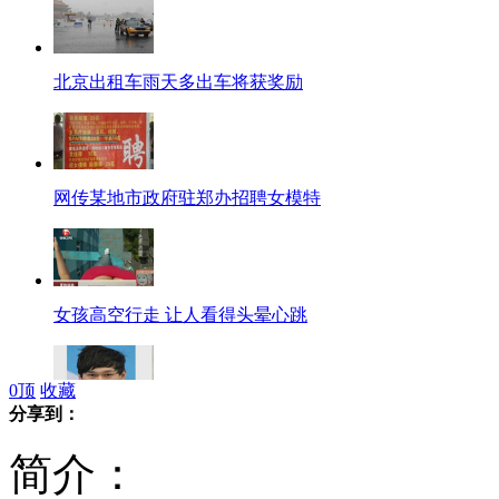
北京出租车雨天多出车将获奖励
网传某地市政府驻郑办招聘女模特
女孩高空行走 让人看得头晕心跳
0
顶
收藏
分享到：
杭州体育局长称要为孙杨叶诗文建雕塑
简介：