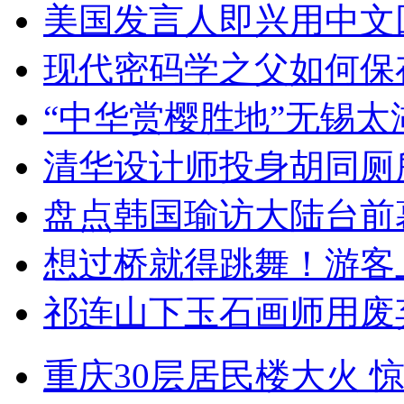
美国发言人即兴用中文
现代密码学之父如何保
“中华赏樱胜地”无锡
清华设计师投身胡同厕
盘点韩国瑜访大陆台前
想过桥就得跳舞！游客
祁连山下玉石画师用废
重庆30层居民楼大火