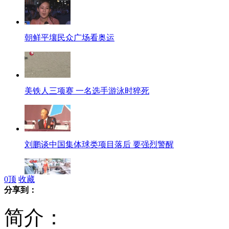
朝鲜平壤民众广场看奥运
美铁人三项赛 一名选手游泳时猝死
刘鹏谈中国集体球类项目落后 要强烈警醒
0
顶
收藏
分享到：
杭州闹市区牌坊倒塌致2死3伤
简介：