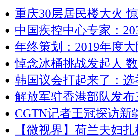
重庆30层居民楼大火
中国疾控中心专家：203
年终策划：2019年度大陆
悼念冰桶挑战发起人 数百
韩国议会打起来了：选举
解放军驻香港部队发布三
CGTN记者王冠探访新疆
【微视界】荷兰夫妇扎根青