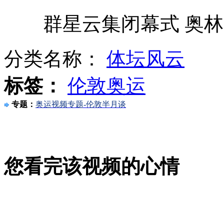
群星云集闭幕式 奥林
新疆于田县12日发生6.2级地震
分类名称：
体坛风云
标签：
伦敦奥运
刘翔父母返抵上海：没办法说
专题：
奥运视频专题-伦敦半月谈
伦敦奥运赛事现场空气被网上售卖
您看完该视频的心情
广州一镇城管队长藏3.6公斤黄金