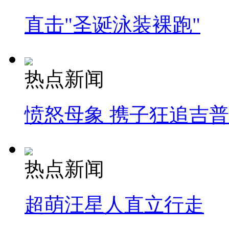
直击"圣诞泳装裸跑"
热点新闻
愤怒母象 携子狂追吉
热点新闻
超萌汪星人直立行走