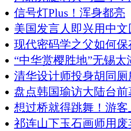
信号灯Plus！浑身都亮
美国发言人即兴用中文
现代密码学之父如何保
“中华赏樱胜地”无锡
清华设计师投身胡同厕
盘点韩国瑜访大陆台前
想过桥就得跳舞！游客
祁连山下玉石画师用废