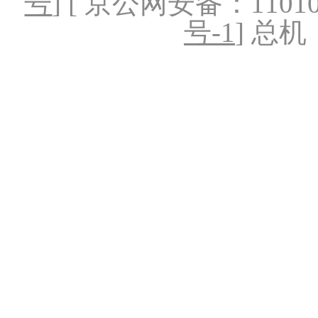
号
] [ 京公网安备：1101020
号-1
] 总机：