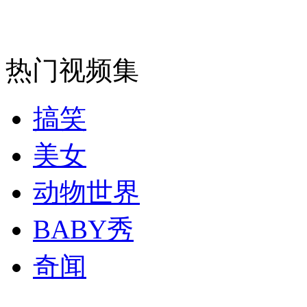
安徽一实载49人客车翻车
热门视频集
搞笑
走！跟着总书记去植树
美女
动物世界
消防员救轻生者
花炮节热闹非凡
减压"枕头大战"
BABY秀
奇闻
纽约上演“枕头大战”