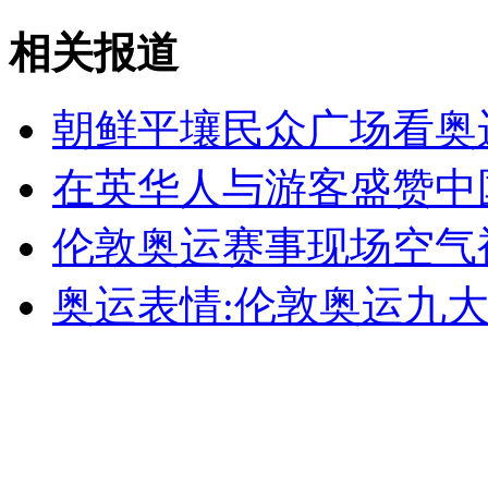
相关报道
实拍：聪明乌鸦用面包做诱饵捉鱼
朝鲜平壤民众广场看奥
山西运城恶犬咬伤多人 警民合力深夜将其击毙
在英华人与游客盛赞中
伦敦奥运赛事现场空气
女孩北京地铁殴打老人 痛下狠手拳打脚踢
奥运表情:伦敦奥运九大
无痛分娩是否安全 医生回应
外交部：反对强权政治霸凌主义
外交部：有关国家言论片面不公正