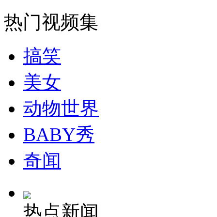
美国驱逐舰与日本油轮相撞
热门视频集
山西运城恶犬咬伤多人 警民合力深夜将其击毙
搞笑
美女
女孩北京地铁殴打老人 痛下狠手拳打脚踢
动物世界
BABY秀
无痛分娩是否安全 医生回应
奇闻
外交部：反对强权政治霸凌主义
外交部：有关国家言论片面不公正
热点新闻