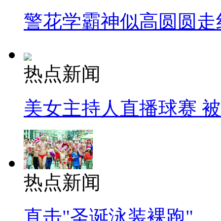
警花学霸神似高圆圆走
热点新闻
美女主持人直播球赛 
热点新闻
直击"圣诞泳装裸跑"