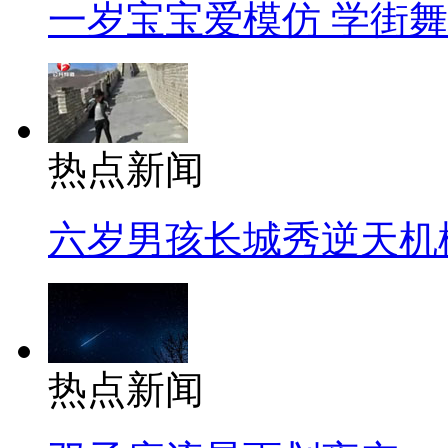
一岁宝宝爱模仿 学街
热点新闻
六岁男孩长城秀逆天机
热点新闻