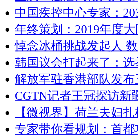
中国疾控中心专家：203
年终策划：2019年度大陆
悼念冰桶挑战发起人 数百
韩国议会打起来了：选举
解放军驻香港部队发布三
CGTN记者王冠探访新疆
【微视界】荷兰夫妇扎根青
专家带你看规划：首都功