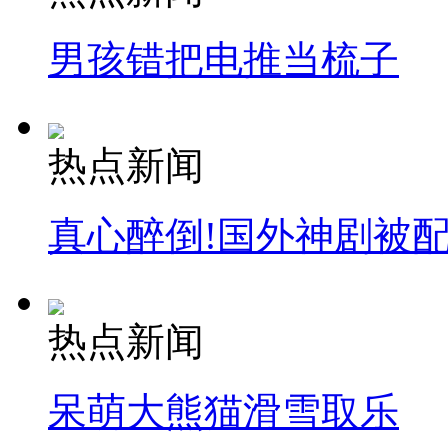
男孩错把电推当梳子
安徽一实载49人客车翻车
热点新闻
走！跟着总书记去植树
真心醉倒!国外神剧被
消防员救轻生者
花炮节热闹非凡
减压"枕头大战"
热点新闻
纽约上演“枕头大战”
呆萌大熊猫滑雪取乐
司机酒驾遇交警 急速倒车逃窜