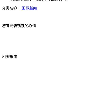
分类名称：
国际新闻
铁警遭遇周克华殉职 案情详述
您看完该视频的心情
金发美女公路上车顶热舞
相关报道
数千警力封锁歌乐山 持枪搜捕周克华
商场火灾先关门 顾客结账再放人