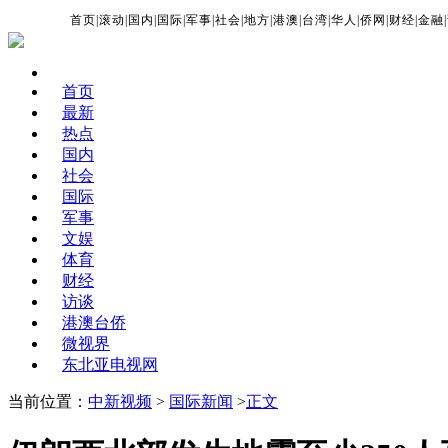
首页
|
滚动
|
国内
|
国际
|
军事
|
社会
|
地方
|
港澳
|
台湾
|
华人
|
侨网
|
财经
|
金融
|
首页
最新
热点
国内
社会
国际
军事
文娱
体育
财经
访谈
港澳台侨
微视界
东北亚电视网
当前位置：
中新视频
>
国际新闻
>
正文