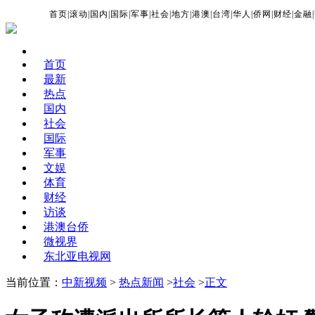
首页
|
滚动
|
国内
|
国际
|
军事
|
社会
|
地方
|
港澳
|
台湾
|
华人
|
侨网
|
财经
|
金融
|
首页
最新
热点
国内
社会
国际
军事
文娱
体育
财经
访谈
港澳台侨
微视界
东北亚电视网
当前位置：
中新视频
>
热点新闻
>
社会
>
正文