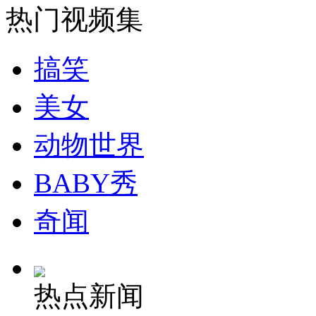
热门视频集
安徽一实载49人客车翻车
搞笑
美女
走！跟着总书记去植树
动物世界
BABY秀
消防员救轻生者
花炮节热闹非凡
减压"枕头大战"
奇闻
纽约上演“枕头大战”
热点新闻
司机酒驾遇交警 急速倒车逃窜