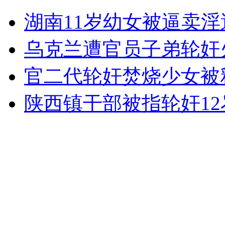
湖南11岁幼女被逼卖
数千警力封锁歌乐山 持枪搜捕周克华
乌克兰遭官员子弟轮奸
山西运城恶犬咬伤多人 警民合力深夜将其击毙
官二代轮奸焚烧少女被
陕西镇干部被指轮奸12
女孩北京地铁殴打老人 痛下狠手拳打脚踢
无痛分娩是否安全 医生回应
外交部：反对强权政治霸凌主义
外交部：有关国家言论片面不公正