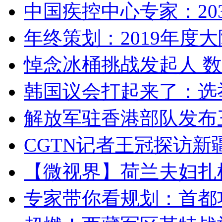
中国疾控中心专家：203
年终策划：2019年度大陆
悼念冰桶挑战发起人 数百
韩国议会打起来了：选举
解放军驻香港部队发布三
CGTN记者王冠探访新疆
【微视界】荷兰夫妇扎根青
专家带你看规划：首都功