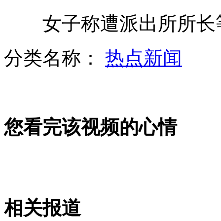
女子称遭派出所所长等
盘点伦敦奥运中国选手十大语录
分类名称：
热点新闻
90后小清新展身姿 争艳旅游小姐
您看完该视频的心情
铁警遭遇周克华殉职 案情详述
金发美女公路上车顶热舞
相关报道