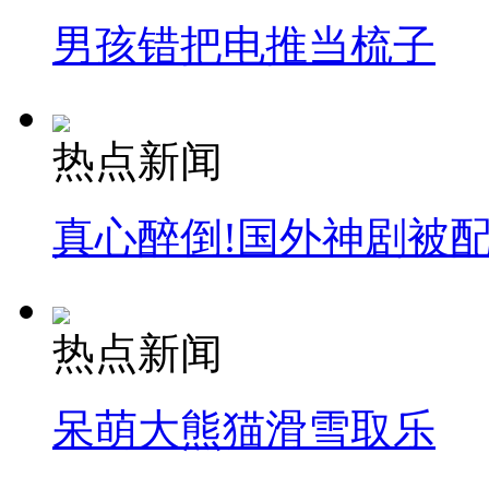
男孩错把电推当梳子
热点新闻
真心醉倒!国外神剧被
热点新闻
呆萌大熊猫滑雪取乐