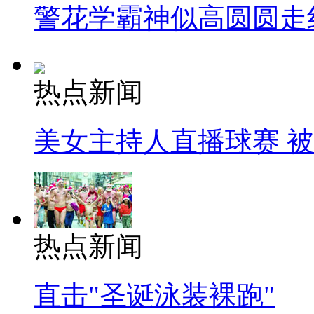
警花学霸神似高圆圆走
热点新闻
美女主持人直播球赛 
热点新闻
直击"圣诞泳装裸跑"