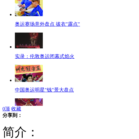
奥运赛场意外盘点 拔衣"露点"
实录：伦敦奥运闭幕式焰火
中国奥运明星"钱"景大盘点
0
顶
收藏
分享到：
女士优先：男儿身 女儿心（下）
简介：