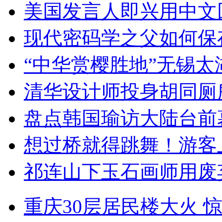
美国发言人即兴用中文
现代密码学之父如何保
“中华赏樱胜地”无锡
清华设计师投身胡同厕
盘点韩国瑜访大陆台前
想过桥就得跳舞！游客
祁连山下玉石画师用废
重庆30层居民楼大火