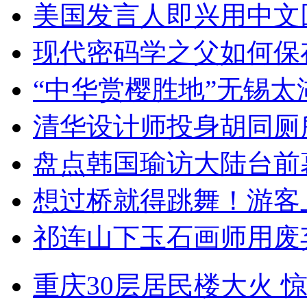
美国发言人即兴用中文
现代密码学之父如何保
“中华赏樱胜地”无锡
清华设计师投身胡同厕
盘点韩国瑜访大陆台前
想过桥就得跳舞！游客
祁连山下玉石画师用废
重庆30层居民楼大火