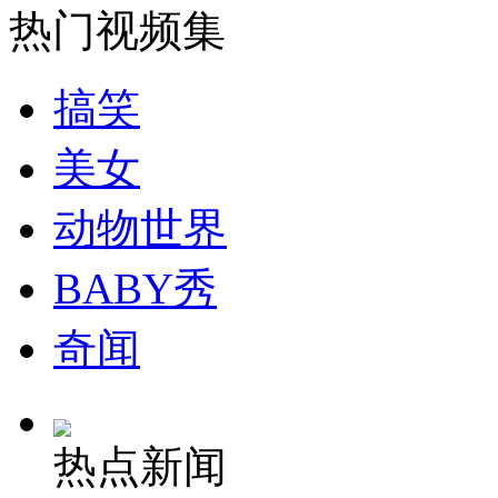
热门视频集
安徽一实载49人客车翻车
搞笑
美女
走！跟着总书记去植树
动物世界
消防员救轻生者
花炮节热闹非凡
减压"枕头大战"
BABY秀
奇闻
纽约上演“枕头大战”
热点新闻
司机酒驾遇交警 急速倒车逃窜