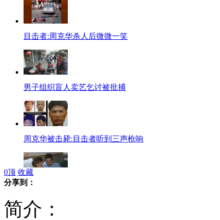
目击者:周克华杀人后微微一笑
男子组织盲人卖艺乞讨被批捕
周克华被击毙:目击者听到三声枪响
0
顶
收藏
分享到：
父亲影响身高 母亲决定胖瘦
简介：