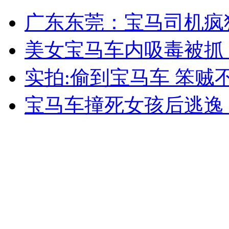
周润发曝"妻管严" 每月给200块
广东东莞：宝马司机疯狂
山西运城恶犬咬伤多人 警民合力深夜将其击毙
美女宝马车内吸毒被抓 
实拍:偷到宝马车 笨贼
女孩北京地铁殴打老人 痛下狠手拳打脚踢
宝马车撞死女孩后逃逸
无痛分娩是否安全 医生回应
外交部：反对强权政治霸凌主义
外交部：有关国家言论片面不公正