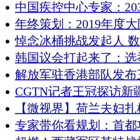
中国疾控中心专家：203
年终策划：2019年度大陆
悼念冰桶挑战发起人 数百
韩国议会打起来了：选举
解放军驻香港部队发布三
CGTN记者王冠探访新疆
【微视界】荷兰夫妇扎根青
专家带你看规划：首都功