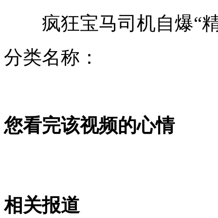
疯狂宝马司机自爆“精神
官二代挥刀砍人 靖江警方再次回应
分类名称：
女子遭逼婚不成 裸照被散播
您看完该视频的心情
周克华专案负责人谈侦办过程
专家称沉迷偶像剧影响智力
相关报道