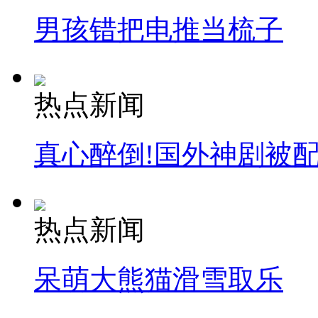
男孩错把电推当梳子
热点新闻
真心醉倒!国外神剧被
热点新闻
呆萌大熊猫滑雪取乐