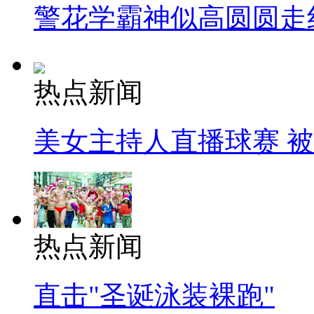
警花学霸神似高圆圆走
热点新闻
美女主持人直播球赛 
热点新闻
直击"圣诞泳装裸跑"