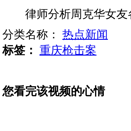
律师分析周克华女友
实拍热力管道爆炸 井盖冲上八楼高
分类名称：
热点新闻
小伙花6万元造山寨版兰博基尼
标签：
重庆枪击案
实拍：男子醉酒非礼酒店前台服务员
您看完该视频的心情
店员给错彩票 男子"误"中百万