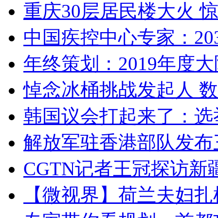
重庆30层居民楼大火
中国疾控中心专家：203
年终策划：2019年度大陆
悼念冰桶挑战发起人 数百
韩国议会打起来了：选举
解放军驻香港部队发布三
CGTN记者王冠探访新疆
【微视界】荷兰夫妇扎根青