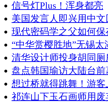
信号灯Plus！浑身都亮
美国发言人即兴用中文
现代密码学之父如何保
“中华赏樱胜地”无锡
清华设计师投身胡同厕
盘点韩国瑜访大陆台前
想过桥就得跳舞！游客
祁连山下玉石画师用废