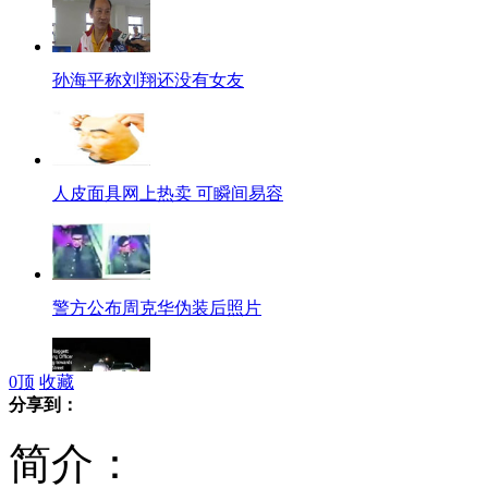
孙海平称刘翔还没有女友
人皮面具网上热卖 可瞬间易容
警方公布周克华伪装后照片
0
顶
收藏
分享到：
美国男子警车内“被自杀”
简介：