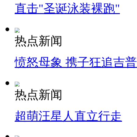
直击"圣诞泳装裸跑"
热点新闻
愤怒母象 携子狂追吉
热点新闻
超萌汪星人直立行走