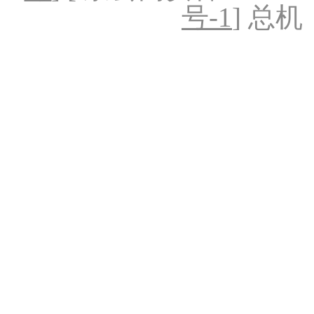
号-1
] 总机：