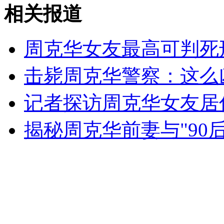
实拍女子车祸现场看热闹撞上事故车
相关报道
山西运城恶犬咬伤多人 警民合力深夜将其击毙
周克华女友最高可判死
击毙周克华警察：这么
女孩北京地铁殴打老人 痛下狠手拳打脚踢
记者探访周克华女友居
揭秘周克华前妻与"90
无痛分娩是否安全 医生回应
外交部：反对强权政治霸凌主义
外交部：有关国家言论片面不公正