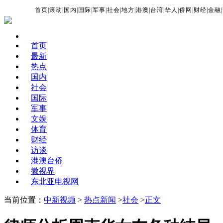
首页
|
滚动
|
国内
|
国际
|
军事
|
社会
|
地方
|
港澳
|
台湾
|
华人
|
侨网
|
财经
|
金融
|
首页
最新
热点
国内
社会
国际
军事
文娱
体育
财经
访谈
港澳台侨
微视界
东北亚电视网
当前位置：
中新视频
>
热点新闻
>
社会
>
正文