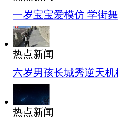
一岁宝宝爱模仿 学街
热点新闻
六岁男孩长城秀逆天机
热点新闻