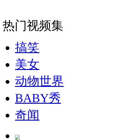
安徽一实载49人客车翻车
热门视频集
搞笑
走！跟着总书记去植树
美女
消防员救轻生者
花炮节热闹非凡
减压"枕头大战"
动物世界
BABY秀
纽约上演“枕头大战”
奇闻
司机酒驾遇交警 急速倒车逃窜