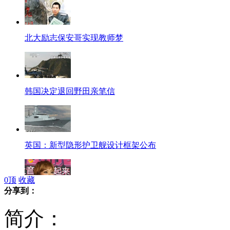
北大励志保安哥实现教师梦
韩国决定退回野田亲笔信
英国：新型隐形护卫舰设计框架公布
0
顶
收藏
分享到：
容祖儿对恋情封口
简介：