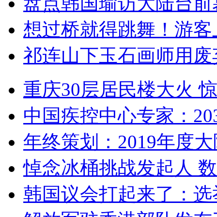
盘点韩国瑜访大陆台前
想过桥就得跳舞！游客
祁连山下玉石画师用废
重庆30层居民楼大火
中国疾控中心专家：203
年终策划：2019年度大陆
悼念冰桶挑战发起人 数百
韩国议会打起来了：选举