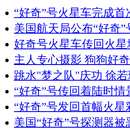
美大选两党推出华裔女政客拉选票
“好奇”号火星车完成首
山西运城恶犬咬伤多人 警民合力深夜将其击毙
美国航天局公布“好奇
好奇号火星车传回火星
女孩北京地铁殴打老人 痛下狠手拳打脚踢
主人专心摄影 狗狗好
跳水"梦之队"庆功 徐
无痛分娩是否安全 医生回应
“好奇”号传回着陆时情
外交部：反对强权政治霸凌主义
“好奇”号发回首幅火星
外交部：有关国家言论片面不公正
美国“好奇”号探测器被