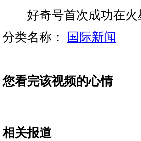
好奇号首次成功在火星
刘强东突删敏感微博称战火未熄
分类名称：
国际新闻
小沈阳让张柏芝难翻身
您看完该视频的心情
15岁女孩打工7年为父母还债
孙杨父亲辟谣儿子天价出场费
相关报道