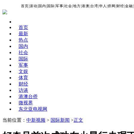
首页
|
滚动
|
国内
|
国际
|
军事
|
社会
|
地方
|
港澳
|
台湾
|
华人
|
侨网
|
财经
|
金融
|
首页
最新
热点
国内
社会
国际
军事
文娱
体育
财经
访谈
港澳台侨
微视界
东北亚电视网
当前位置：
中新视频
>
国际新闻
>
正文