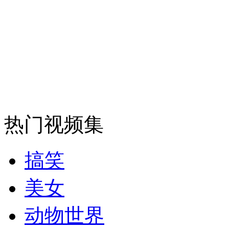
安徽一实载49人客车翻车
走！跟着总书记去植树
消防员救轻生者
花炮节热闹非凡
减压"枕头大战"
热门视频集
搞笑
纽约上演“枕头大战”
美女
动物世界
司机酒驾遇交警 急速倒车逃窜