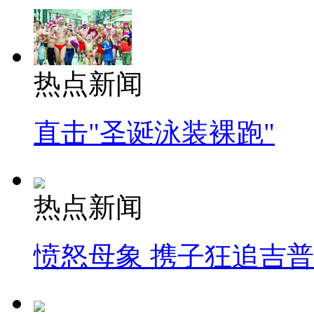
热点新闻
直击"圣诞泳装裸跑"
热点新闻
愤怒母象 携子狂追吉