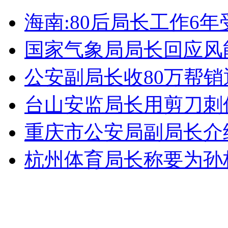
成都：车内放现金200万 被盗精光
海南:80后局长工作6年受
山西运城恶犬咬伤多人 警民合力深夜将其击毙
国家气象局局长回应风
公安副局长收80万帮销
女孩北京地铁殴打老人 痛下狠手拳打脚踢
台山安监局长用剪刀刺
重庆市公安局副局长介
无痛分娩是否安全 医生回应
杭州体育局长称要为孙
外交部：反对强权政治霸凌主义
外交部：有关国家言论片面不公正