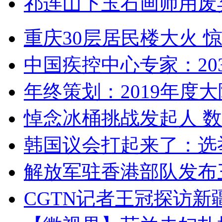
祁连山下玉石画师用废
重庆30层居民楼大火
中国疾控中心专家：203
年终策划：2019年度大陆
悼念冰桶挑战发起人 数百
韩国议会打起来了：选举
解放军驻香港部队发布三
CGTN记者王冠探访新疆