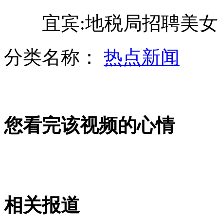
宜宾:地税局招聘美女
张伟平回应与张艺谋不合"要个说法"
分类名称：
热点新闻
兄弟俩崩溃大哭 因电影剧情太催泪
您看完该视频的心情
听信"巫师"谗言 儿子将亲母活活烧死
广州：双层巴士惨遭龙门架“削头”
相关报道