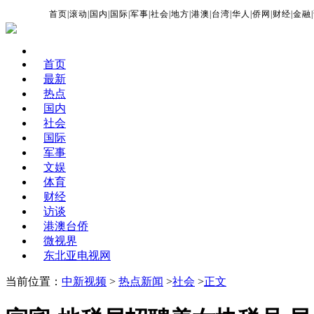
首页
|
滚动
|
国内
|
国际
|
军事
|
社会
|
地方
|
港澳
|
台湾
|
华人
|
侨网
|
财经
|
金融
|
首页
最新
热点
国内
社会
国际
军事
文娱
体育
财经
访谈
港澳台侨
微视界
东北亚电视网
当前位置：
中新视频
>
热点新闻
>
社会
>
正文