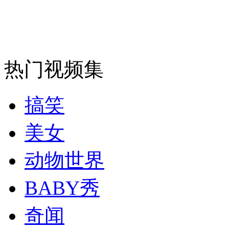
安徽一实载49人客车翻车
热门视频集
走！跟着总书记去植树
搞笑
消防员救轻生者
花炮节热闹非凡
减压"枕头大战"
美女
动物世界
纽约上演“枕头大战”
BABY秀
奇闻
司机酒驾遇交警 急速倒车逃窜