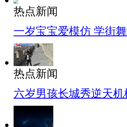
热点新闻
一岁宝宝爱模仿 学街
热点新闻
六岁男孩长城秀逆天机