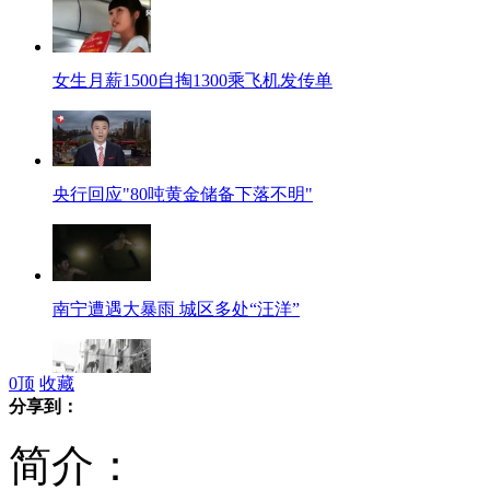
女生月薪1500自掏1300乘飞机发传单
央行回应"80吨黄金储备下落不明"
南宁遭遇大暴雨 城区多处“汪洋”
0
顶
收藏
分享到：
广西"托举哥"托举20分钟救3岁儿童
简介：