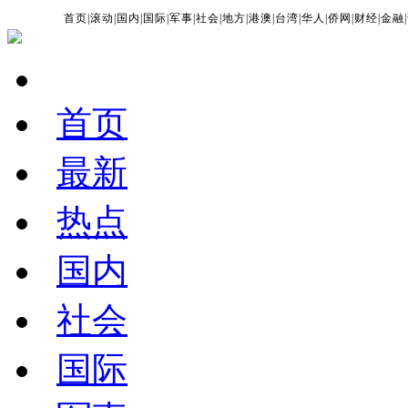
首页
|
滚动
|
国内
|
国际
|
军事
|
社会
|
地方
|
港澳
|
台湾
|
华人
|
侨网
|
财经
|
金融
|
首页
最新
热点
国内
社会
国际