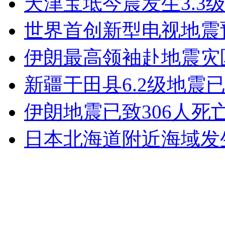
天津宝坻今晨发生3.3
女孩北京地铁殴打老人 痛下狠手拳打脚踢
世界首创新型电视地震
无痛分娩是否安全 医生回应
伊朗最高领袖赴地震灾
新疆于田县6.2级地震已
外交部：反对强权政治霸凌主义
伊朗地震已致306人死
外交部：有关国家言论片面不公正
日本北海道附近海域发生
安徽一实载49人客车翻车