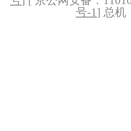
号
] [ 京公网安备：1101020
号-1
] 总机：