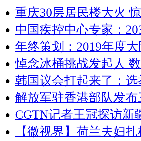
重庆30层居民楼大火
中国疾控中心专家：203
年终策划：2019年度大陆
悼念冰桶挑战发起人 数百
韩国议会打起来了：选举
解放军驻香港部队发布三
CGTN记者王冠探访新疆
【微视界】荷兰夫妇扎根青