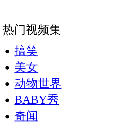
走！跟着总书记去植树
消防员救轻生者
花炮节热闹非凡
减压"枕头大战"
热门视频集
搞笑
纽约上演“枕头大战”
美女
司机酒驾遇交警 急速倒车逃窜
动物世界
BABY秀
奇闻