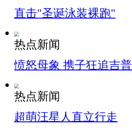
直击"圣诞泳装裸跑"
热点新闻
愤怒母象 携子狂追吉
热点新闻
超萌汪星人直立行走