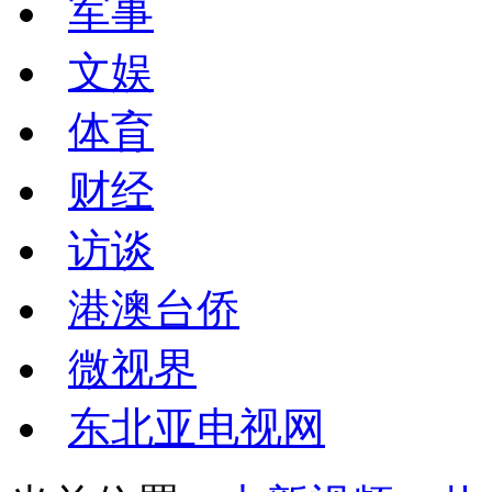
军事
文娱
体育
财经
访谈
港澳台侨
微视界
东北亚电视网