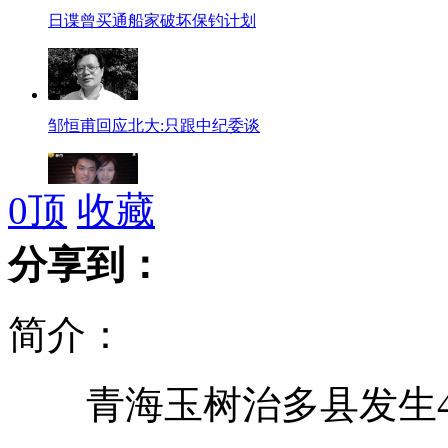
日谍曾买通船家破坏保钓计划
邹恒甫回应北大:只跟中纪委谈
0
顶
收藏
林丹9月北京大婚 购名表赠谢杏芳
分享到：
简介：
小学转校生 需购指定电器送学校
青海玉树治多县发生4.
父母生育赚钱 五年连卖骨肉被拘