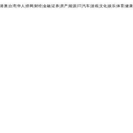
港澳
|
台湾
|
华人
|
侨网
|
财经
|
金融
|
证券
|
房产
|
能源
|
IT
|
汽车
|
游戏
|
文化
|
娱乐
|
体育
|
健康