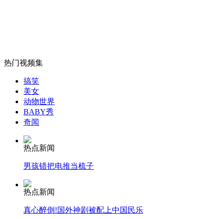
一武装直升机在大马士革被击落
山西运城恶犬咬伤多人 警民合力深夜将其击毙
热门视频集
搞笑
女孩北京地铁殴打老人 痛下狠手拳打脚踢
美女
动物世界
BABY秀
无痛分娩是否安全 医生回应
奇闻
热点新闻
外交部：反对强权政治霸凌主义
男孩错把电推当梳子
外交部：有关国家言论片面不公正
热点新闻
真心醉倒!国外神剧被配上中国民乐