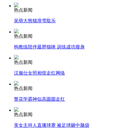
热点新闻
安徽一实载49人客车翻车
呆萌大熊猫滑雪取乐
热点新闻
走！跟着总书记去植树
狗教练陪伴最胖猫咪 训练成功瘦身
热点新闻
消防员救轻生者
花炮节热闹非凡
减压"枕头大战"
汉服仕女照相馆走红网络
热点新闻
纽约上演“枕头大战”
警花学霸神似高圆圆走红
热点新闻
司机酒驾遇交警 急速倒车逃窜
美女主持人直播球赛 被足球砸中脑袋