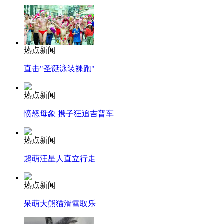
热点新闻
直击"圣诞泳装裸跑"
热点新闻
愤怒母象 携子狂追吉普车
热点新闻
超萌汪星人直立行走
热点新闻
呆萌大熊猫滑雪取乐