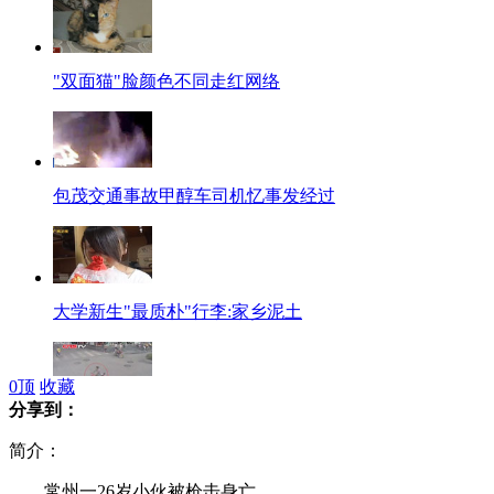
"双面猫"脸颜色不同走红网络
包茂交通事故甲醇车司机忆事发经过
大学新生"最质朴"行李:家乡泥土
0
顶
收藏
分享到：
独行抢匪2分钟飞车抢劫两起
简介：
常州一26岁小伙被枪击身亡