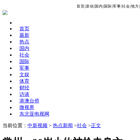
首页
|
滚动
|
国内
|
国际
|
军事
|
社会
|
地方
|
首页
最新
热点
国内
社会
国际
军事
文娱
体育
财经
访谈
港澳台侨
微视界
东北亚电视网
当前位置：
中新视频
>
热点新闻
>
社会
>
正文