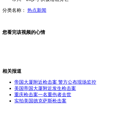
分类名称：
热点新闻
退休人员自制潜艇 可水下上网
您看完该视频的心情
商店吆喝“陪美女”赚眼球
相关报道
轿车停码头遭遇海水涨潮泡“桑拿”
帝国大厦附近枪击案 警方公布现场监控
美国帝国大厦附近发生枪击案
重庆枪击案一名重伤者去世
实拍美国德克萨斯枪击案
实拍：“盲人”街头专摸美女大腿