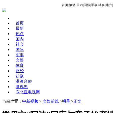
首页
|
滚动
|
国内
|
国际
|
军事
|
社会
|
地方
|
首页
最新
热点
国内
社会
国际
军事
文娱
体育
财经
访谈
港澳台侨
微视界
东北亚电视网
当前位置：
中新视频
>
文娱前线
>
明星
>
正文