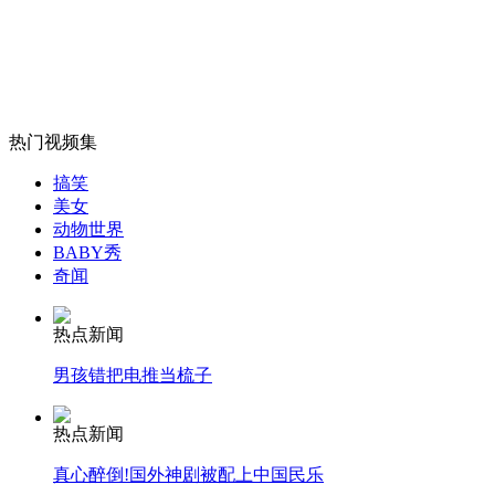
中国航母平台第十次海试出航
山西运城恶犬咬伤多人 警民合力深夜将其击毙
热门视频集
搞笑
女孩北京地铁殴打老人 痛下狠手拳打脚踢
美女
动物世界
BABY秀
奇闻
无痛分娩是否安全 医生回应
热点新闻
外交部：反对强权政治霸凌主义
男孩错把电推当梳子
外交部：有关国家言论片面不公正
热点新闻
真心醉倒!国外神剧被配上中国民乐