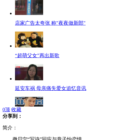
店家广告太夸张 称"夜夜做新郎"
“超萌父女”再出新歌
延安车祸 母亲痛失爱女追忆音讯
0
顶
收藏
分享到：
林书豪：哈佛生当球星难过总统
简介：
撒贝宁“写诗”回应与章子怡恋情