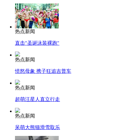
热点新闻
直击"圣诞泳装裸跑"
热点新闻
愤怒母象 携子狂追吉普车
热点新闻
超萌汪星人直立行走
热点新闻
呆萌大熊猫滑雪取乐