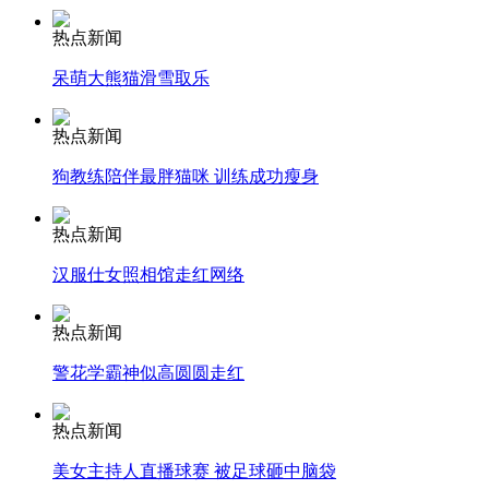
热点新闻
安徽一实载49人客车翻车
呆萌大熊猫滑雪取乐
热点新闻
走！跟着总书记去植树
狗教练陪伴最胖猫咪 训练成功瘦身
热点新闻
消防员救轻生者
花炮节热闹非凡
减压"枕头大战"
汉服仕女照相馆走红网络
热点新闻
警花学霸神似高圆圆走红
纽约上演“枕头大战”
热点新闻
司机酒驾遇交警 急速倒车逃窜
美女主持人直播球赛 被足球砸中脑袋