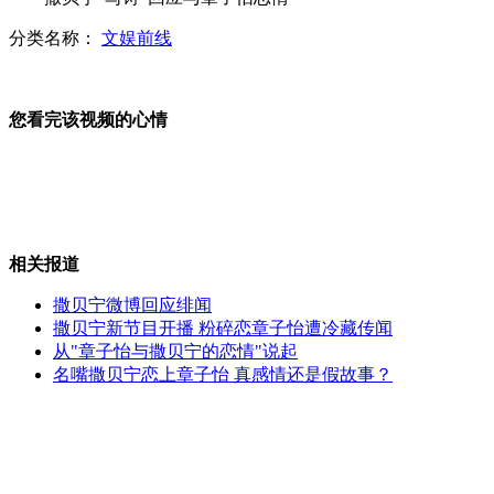
分类名称：
文娱前线
徐海星被指染黄发混夜店恋大叔
您看完该视频的心情
商店员工太忙 劫匪尴尬无人理睬
相关报道
残疾男子未给中年妇女让座遭掌掴
撒贝宁微博回应绯闻
撒贝宁新节目开播 粉碎恋章子怡遭冷藏传闻
从"章子怡与撒贝宁的恋情"说起
名嘴撒贝宁恋上章子怡 真感情还是假故事？
网曝男孩冰箱拿冻可乐发生爆炸