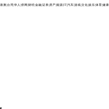
港澳
|
台湾
|
华人
|
侨网
|
财经
|
金融
|
证券
|
房产
|
能源
|
IT
|
汽车
|
游戏
|
文化
|
娱乐
|
体育
|
健康