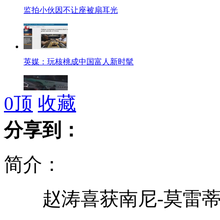
监拍小伙因不让座被扇耳光
英媒：玩核桃成中国富人新时髦
0
顶
收藏
郑州十字路口怪事:男子开车捡烟头
分享到：
简介：
浙江：海水涨潮快 轿车瞬间没顶
赵涛喜获南尼-莫雷蒂
大马士革发生汽车炸弹爆炸死伤60人