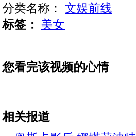
分类名称：
文娱前线
标签：
美女
哈尔滨道路再次发生塌陷事故
划小艇看鲸鱼 离得太近被撞翻
您看完该视频的心情
山东卧铺客车与货车追尾 死伤15人
相关报道
山西运城恶犬咬伤多人 警民合力深夜将其击毙