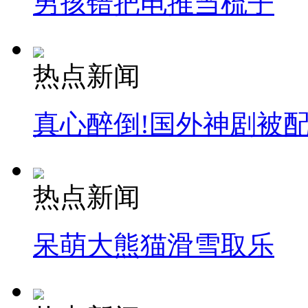
男孩错把电推当梳子
热点新闻
真心醉倒!国外神剧被
热点新闻
呆萌大熊猫滑雪取乐