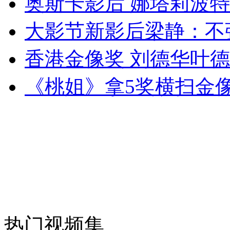
奥斯卡影后 娜塔莉波
女孩北京地铁殴打老人 痛下狠手拳打脚踢
大影节新影后梁静：不
无痛分娩是否安全 医生回应
香港金像奖 刘德华叶
《桃姐》拿5奖横扫金
外交部：反对强权政治霸凌主义
外交部：有关国家言论片面不公正
安徽一实载49人客车翻车
热门视频集