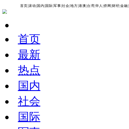
首页
|
滚动
|
国内
|
国际
|
军事
|
社会
|
地方
|
港澳
|
台湾
|
华人
|
侨网
|
财经
|
金融
|
首页
最新
热点
国内
社会
国际