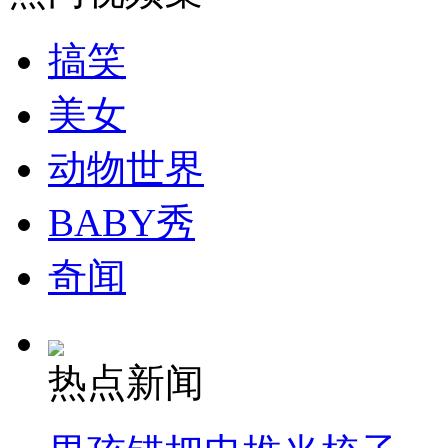
走！跟着总书记去植树
搞笑
消防员救轻生者
花炮节热闹非凡
减压"枕头大战"
美女
动物世界
纽约上演“枕头大战”
BABY秀
司机酒驾遇交警 急速倒车逃窜
奇闻
热点新闻