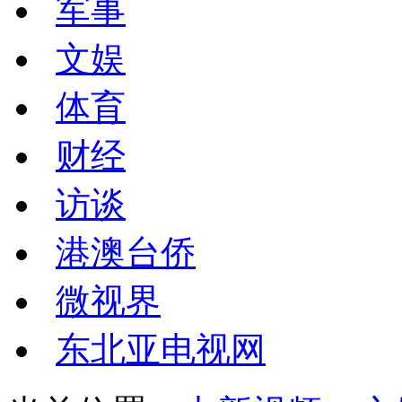
军事
文娱
体育
财经
访谈
港澳台侨
微视界
东北亚电视网