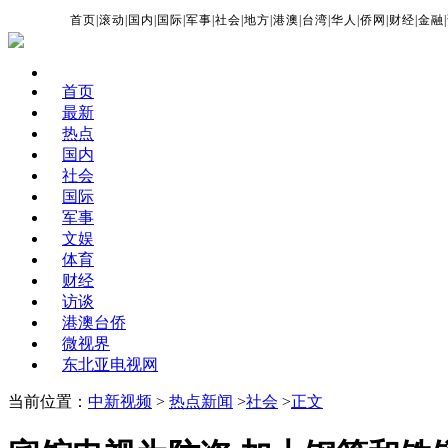
首页
|
滚动
|
国内
|
国际
|
军事
|
社会
|
地方
|
港澳
|
台湾
|
华人
|
侨网
|
财经
|
金融
|
首页
最新
热点
国内
社会
国际
军事
文娱
体育
财经
访谈
港澳台侨
微视界
东北亚电视网
当前位置：
中新视频
>
热点新闻
>
社会
>
正文