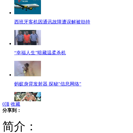
西班牙客机因通讯故障遭误解被劫持
“幸福人生”暗藏温柔杀机
蚂蚁身背发射器 探秘"信息网络"
0
顶
收藏
分享到：
拾荒老人关爱流浪狗照片感动网络
简介：