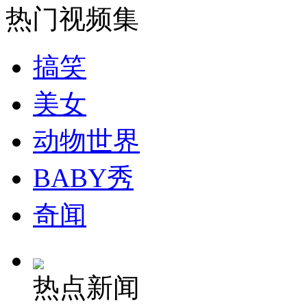
热门视频集
安徽一实载49人客车翻车
搞笑
美女
走！跟着总书记去植树
动物世界
消防员救轻生者
花炮节热闹非凡
减压"枕头大战"
BABY秀
奇闻
纽约上演“枕头大战”
热点新闻
司机酒驾遇交警 急速倒车逃窜