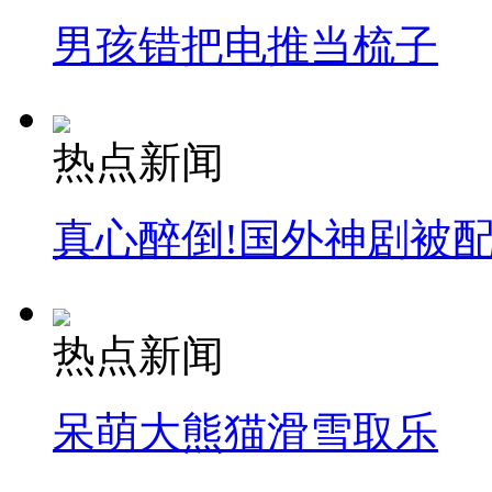
男孩错把电推当梳子
热点新闻
真心醉倒!国外神剧被
热点新闻
呆萌大熊猫滑雪取乐