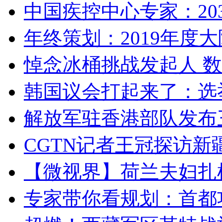
中国疾控中心专家：203
年终策划：2019年度大陆
悼念冰桶挑战发起人 数百
韩国议会打起来了：选举
解放军驻香港部队发布三
CGTN记者王冠探访新疆
【微视界】荷兰夫妇扎根青
专家带你看规划：首都功