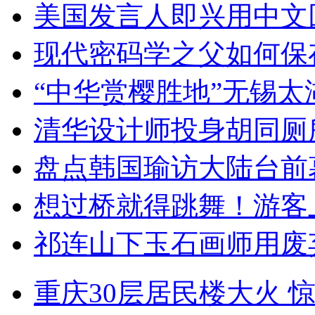
美国发言人即兴用中文
现代密码学之父如何保
“中华赏樱胜地”无锡
清华设计师投身胡同厕
盘点韩国瑜访大陆台前
想过桥就得跳舞！游客
祁连山下玉石画师用废
重庆30层居民楼大火