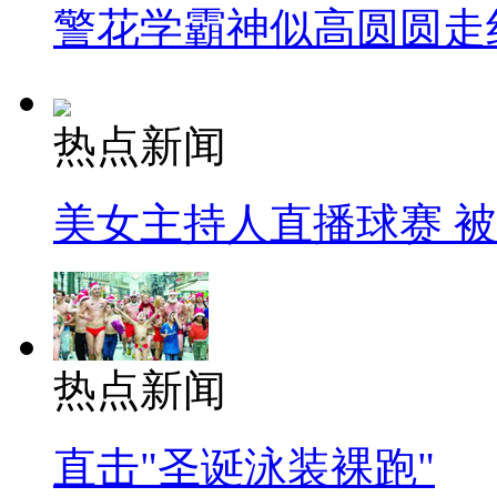
警花学霸神似高圆圆走
热点新闻
美女主持人直播球赛 
热点新闻
直击"圣诞泳装裸跑"