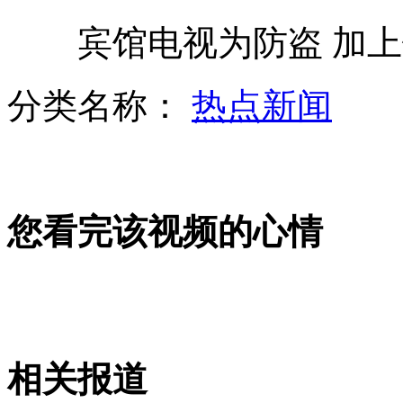
宾馆电视为防盗 加上
小伙首坐飞机微博求助网友搞笑回复
分类名称：
热点新闻
沈北将建世界最大造币厂生产硬币
您看完该视频的心情
"微笑局长"回应"名表门":最贵3.5万
四川煤矿事故已15人遇难32人被困
相关报道