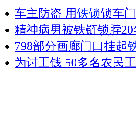
"微笑局长"回应:表皆用收入购买
车主防盗 用
铁锁
锁车门
山西运城恶犬咬伤多人 警民合力深夜将其击毙
精神病男被铁链锁脖2
798部分画廊门口挂起
女孩北京地铁殴打老人 痛下狠手拳打脚踢
为讨工钱 50多名农民工
无痛分娩是否安全 医生回应
外交部：反对强权政治霸凌主义
外交部：有关国家言论片面不公正