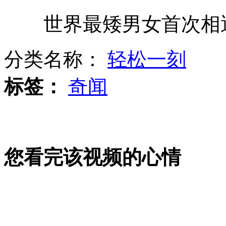
世界最矮男女首次相
女子遭蛇咬 微博接力寻血清
分类名称：
轻松一刻
男子遛狗踩点 半年盗窃逾百万
标签：
奇闻
景区招人年薪30万 养鸡写小说
您看完该视频的心情
大连10辆洒水车组成拉风婚车队