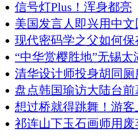
信号灯Plus！浑身都亮
美国发言人即兴用中文
现代密码学之父如何保
“中华赏樱胜地”无锡
清华设计师投身胡同厕
盘点韩国瑜访大陆台前
想过桥就得跳舞！游客
祁连山下玉石画师用废