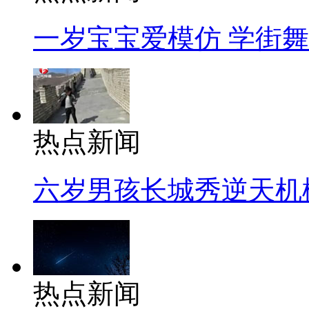
一岁宝宝爱模仿 学街
热点新闻
六岁男孩长城秀逆天机
热点新闻