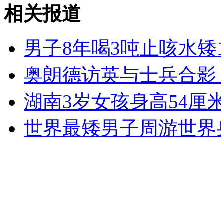
盘点80后童星如今感情生活
相关报道
山西运城恶犬咬伤多人 警民合力深夜将其击毙
男子8年喝3吨止咳水矮
奥朗德访英与士兵合影 
女孩北京地铁殴打老人 痛下狠手拳打脚踢
湖南3岁女孩身高54厘
世界最矮男子周游世界身
无痛分娩是否安全 医生回应
外交部：反对强权政治霸凌主义
外交部：有关国家言论片面不公正