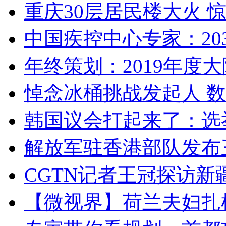
重庆30层居民楼大火
中国疾控中心专家：203
年终策划：2019年度大陆
悼念冰桶挑战发起人 数百
韩国议会打起来了：选举
解放军驻香港部队发布三
CGTN记者王冠探访新疆
【微视界】荷兰夫妇扎根青