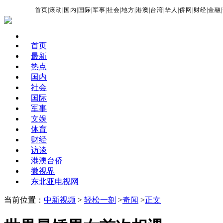
首页
|
滚动
|
国内
|
国际
|
军事
|
社会
|
地方
|
港澳
|
台湾
|
华人
|
侨网
|
财经
|
金融
|
首页
最新
热点
国内
社会
国际
军事
文娱
体育
财经
访谈
港澳台侨
微视界
东北亚电视网
当前位置：
中新视频
>
轻松一刻
>
奇闻
>
正文