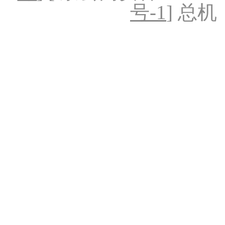
号-1
] 总机：