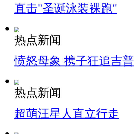
直击"圣诞泳装裸跑"
热点新闻
愤怒母象 携子狂追吉
热点新闻
超萌汪星人直立行走