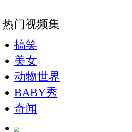
安徽一实载49人客车翻车
热门视频集
搞笑
走！跟着总书记去植树
美女
消防员救轻生者
花炮节热闹非凡
减压"枕头大战"
动物世界
BABY秀
纽约上演“枕头大战”
奇闻
司机酒驾遇交警 急速倒车逃窜