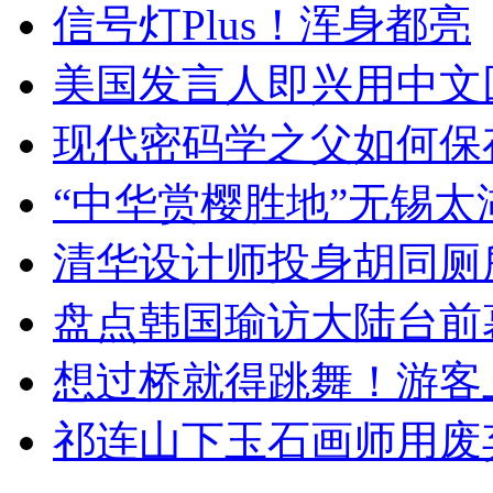
信号灯Plus！浑身都亮
美国发言人即兴用中文
现代密码学之父如何保
“中华赏樱胜地”无锡
清华设计师投身胡同厕
盘点韩国瑜访大陆台前
想过桥就得跳舞！游客
祁连山下玉石画师用废