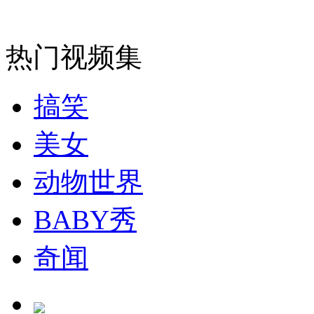
安徽一实载49人客车翻车
热门视频集
搞笑
走！跟着总书记去植树
美女
消防员救轻生者
花炮节热闹非凡
减压"枕头大战"
动物世界
BABY秀
纽约上演“枕头大战”
奇闻
司机酒驾遇交警 急速倒车逃窜