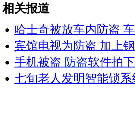
景区招人年薪30万 养鸡写小说
相关报道
山西运城恶犬咬伤多人 警民合力深夜将其击毙
哈士奇被放车内防盗 
宾馆电视为防盗 加上
女孩北京地铁殴打老人 痛下狠手拳打脚踢
手机被盗
防盗
软件拍下
七旬老人发明智能锁系
无痛分娩是否安全 医生回应
外交部：反对强权政治霸凌主义
外交部：有关国家言论片面不公正