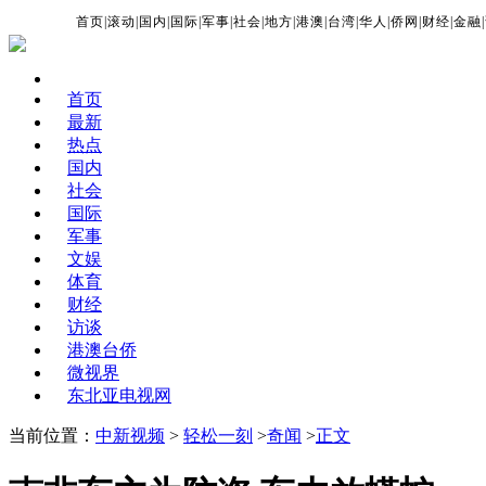
首页
|
滚动
|
国内
|
国际
|
军事
|
社会
|
地方
|
港澳
|
台湾
|
华人
|
侨网
|
财经
|
金融
|
首页
最新
热点
国内
社会
国际
军事
文娱
体育
财经
访谈
港澳台侨
微视界
东北亚电视网
当前位置：
中新视频
>
轻松一刻
>
奇闻
>
正文