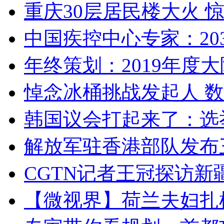
重庆30层居民楼大火
中国疾控中心专家：203
年终策划：2019年度大陆
悼念冰桶挑战发起人 数百
韩国议会打起来了：选举
解放军驻香港部队发布三
CGTN记者王冠探访新疆
【微视界】荷兰夫妇扎根青