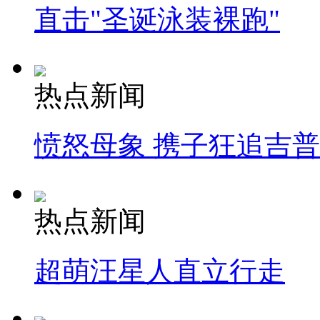
直击"圣诞泳装裸跑"
热点新闻
愤怒母象 携子狂追吉
热点新闻
超萌汪星人直立行走