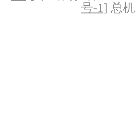
号-1
] 总机：