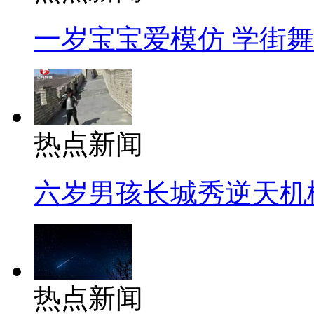
一岁宝宝爱模仿 学街
热点新闻
六岁男孩长城秀逆天机
热点新闻