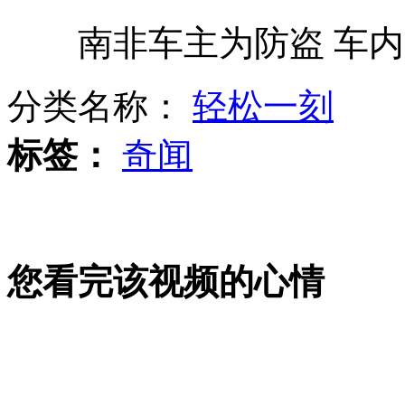
南非车主为防盗 车内
实拍男子逗鳄鱼玩被咬手
分类名称：
轻松一刻
女子用熊娃娃占座引发众人不满
标签：
奇闻
女子遭蛇咬 微博接力寻血清
您看完该视频的心情
男子遛狗踩点 半年盗窃逾百万