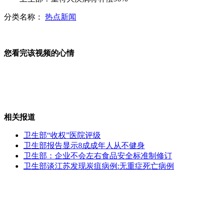
分类名称：
热点新闻
韩日多个军事交流推迟或中断
您看完该视频的心情
二炮两种新装备首次实战化演练
相关报道
残奥选手原是恐怖分子 曾判84年
卫生部“收权”医院评级
卫生部报告显示8成成年人从不健身
卫生部：企业不会左右食品安全标准制修订
卫生部谈江苏发现炭疽病例:无重症死亡病例
深圳:"最美女警"为街头老人剪指甲