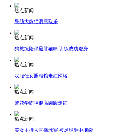
热点新闻
安徽一实载49人客车翻车
呆萌大熊猫滑雪取乐
热点新闻
走！跟着总书记去植树
狗教练陪伴最胖猫咪 训练成功瘦身
热点新闻
消防员救轻生者
花炮节热闹非凡
减压"枕头大战"
汉服仕女照相馆走红网络
热点新闻
警花学霸神似高圆圆走红
纽约上演“枕头大战”
热点新闻
司机酒驾遇交警 急速倒车逃窜
美女主持人直播球赛 被足球砸中脑袋