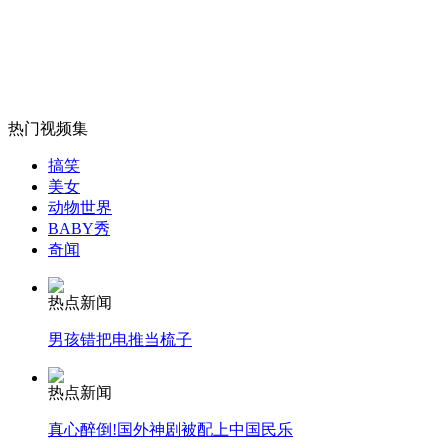
传男人喝啤酒会变得越来越像女人
山西运城恶犬咬伤多人 警民合力深夜将其击毙
热门视频集
搞笑
女孩北京地铁殴打老人 痛下狠手拳打脚踢
美女
动物世界
BABY秀
奇闻
无痛分娩是否安全 医生回应
热点新闻
外交部：反对强权政治霸凌主义
男孩错把电推当梳子
外交部：有关国家言论片面不公正
热点新闻
真心醉倒!国外神剧被配上中国民乐