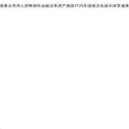
港澳
|
台湾
|
华人
|
侨网
|
财经
|
金融
|
证券
|
房产
|
能源
|
IT
|
汽车
|
游戏
|
文化
|
娱乐
|
体育
|
健康