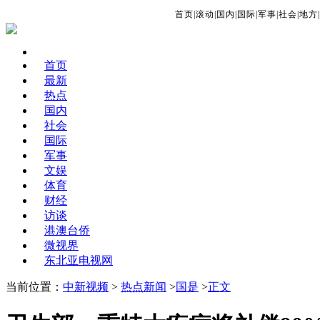
首页
|
滚动
|
国内
|
国际
|
军事
|
社会
|
地方
|
首页
最新
热点
国内
社会
国际
军事
文娱
体育
财经
访谈
港澳台侨
微视界
东北亚电视网
当前位置：
中新视频
>
热点新闻
>
国是
>
正文