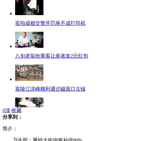
实拍成都交警开罚单不成打司机
八旬老翁给乘客让座者发2元红包
嘉陵江洪峰顺利通过磁器口古镇
0
顶
收藏
分享到：
小贩悬挂标语:工作为荣包二奶为耻
简介：
卫生部：重特大疾病将补偿90%