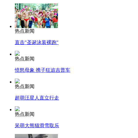
热点新闻
直击"圣诞泳装裸跑"
热点新闻
愤怒母象 携子狂追吉普车
热点新闻
超萌汪星人直立行走
热点新闻
呆萌大熊猫滑雪取乐