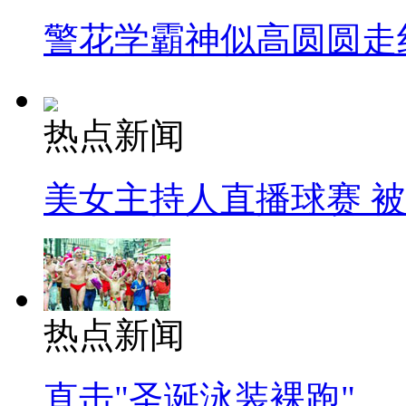
警花学霸神似高圆圆走
热点新闻
美女主持人直播球赛 
热点新闻
直击"圣诞泳装裸跑"