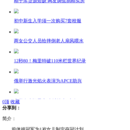
精子库货源短缺 网友调侃捐精买房
初中新生入学须一次购买7套校服
两女公交人员给摔倒老人扇风喂水
12秒80！梅里特破110米栏世界纪录
俄举行激光焰火表演为APCE助兴
中学女生疑早恋 古城墙上“表白”
0
顶
收藏
分享到：
简介：
广东连发5起"误拆" 拆迁办称意外
前体操冠军为1岁女儿制定夺冠计划