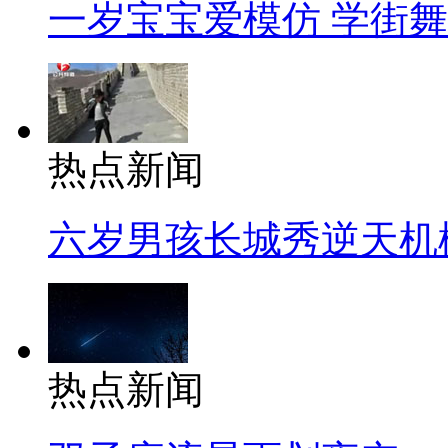
一岁宝宝爱模仿 学街
热点新闻
六岁男孩长城秀逆天机
热点新闻