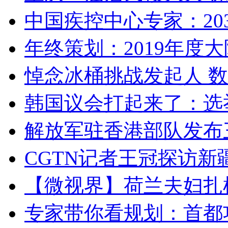
中国疾控中心专家：203
年终策划：2019年度大陆
悼念冰桶挑战发起人 数百
韩国议会打起来了：选举
解放军驻香港部队发布三
CGTN记者王冠探访新疆
【微视界】荷兰夫妇扎根青
专家带你看规划：首都功