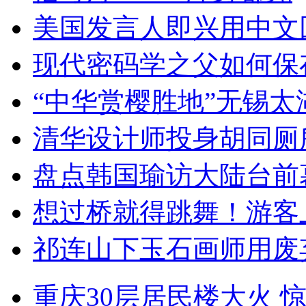
美国发言人即兴用中文
现代密码学之父如何保
“中华赏樱胜地”无锡
清华设计师投身胡同厕
盘点韩国瑜访大陆台前
想过桥就得跳舞！游客
祁连山下玉石画师用废
重庆30层居民楼大火