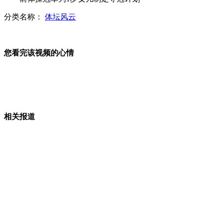
分类名称：
体坛风云
年轻男子抱骨灰盒行乞 遭记者戳穿
上海"光明"部分瓶装牛奶出现异味
您看完该视频的心情
山西运城恶犬咬伤多人 警民合力深夜将其击毙
相关报道
女孩北京地铁殴打老人 痛下狠手拳打脚踢
无痛分娩是否安全 医生回应
外交部：反对强权政治霸凌主义