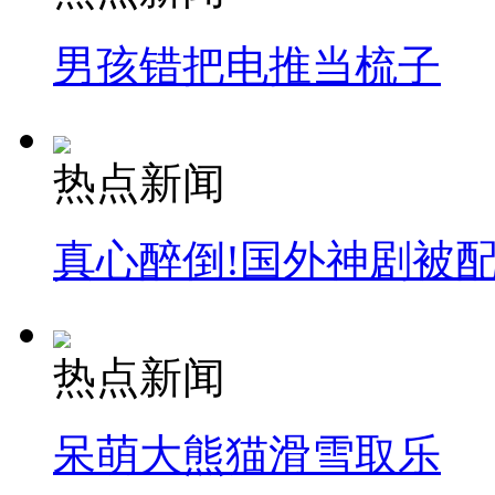
男孩错把电推当梳子
司机酒驾遇交警 急速倒车逃窜
热点新闻
真心醉倒!国外神剧被
热点新闻
呆萌大熊猫滑雪取乐