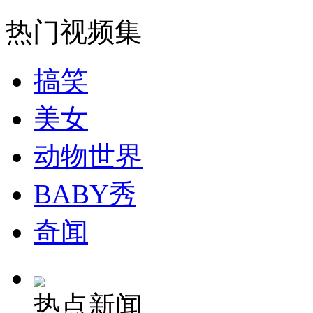
热门视频集
外交部：有关国家言论片面不公正
搞笑
安徽一实载49人客车翻车
美女
动物世界
走！跟着总书记去植树
BABY秀
奇闻
消防员救轻生者
花炮节热闹非凡
减压"枕头大战"
热点新闻
纽约上演“枕头大战”