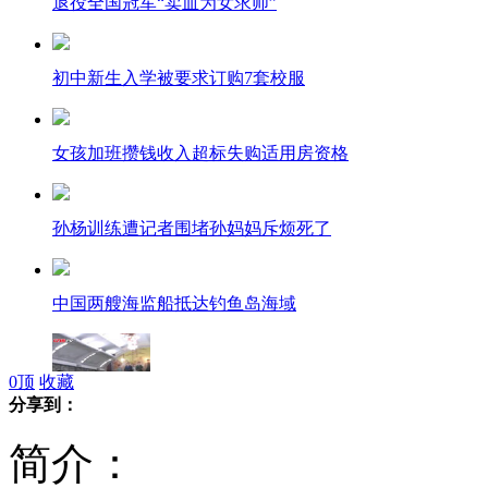
退役全国冠军“卖血为女求师”
初中新生入学被要求订购7套校服
女孩加班攒钱收入超标失购适用房资格
孙杨训练遭记者围堵孙妈妈斥烦死了
中国两艘海监船抵达钓鱼岛海域
0
顶
收藏
分享到：
百米地下体验平壤地铁
简介：