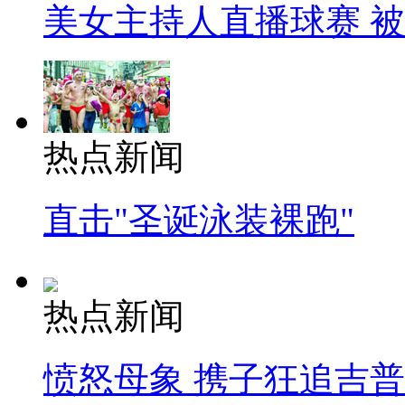
美女主持人直播球赛 
热点新闻
直击"圣诞泳装裸跑"
热点新闻
愤怒母象 携子狂追吉