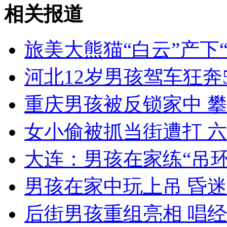
相关报道
无痛分娩是否安全 医生回应
旅美大熊猫“白云”产下
外交部：反对强权政治霸凌主义
河北12岁男孩驾车狂奔
外交部：有关国家言论片面不公正
重庆男孩被反锁家中 
女小偷被抓当街遭打 
安徽一实载49人客车翻车
大连：男孩在家练“吊环
男孩在家中玩上吊 昏迷
走！跟着总书记去植树
后街男孩重组亮相 唱