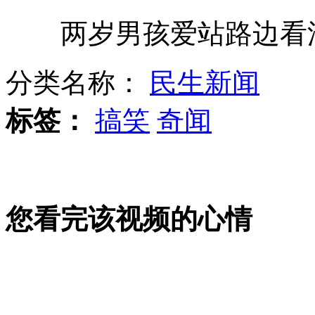
两岁男孩爱站路边看汽
彝良震区突降暴雨 灾区遭遇叠加灾害
分类名称：
民生新闻
日本决定拨款“购买”钓鱼岛
标签：
搞笑
奇闻
伊拉克副总统被判死刑引争议
您看完该视频的心情
山西运城恶犬咬伤多人 警民合力深夜将其击毙
女孩北京地铁殴打老人 痛下狠手拳打脚踢