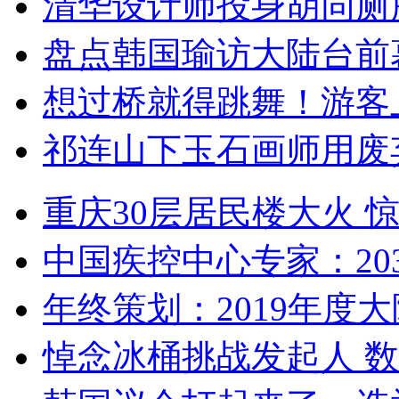
清华设计师投身胡同厕
盘点韩国瑜访大陆台前
想过桥就得跳舞！游客
祁连山下玉石画师用废
重庆30层居民楼大火
中国疾控中心专家：203
年终策划：2019年度大陆
悼念冰桶挑战发起人 数百