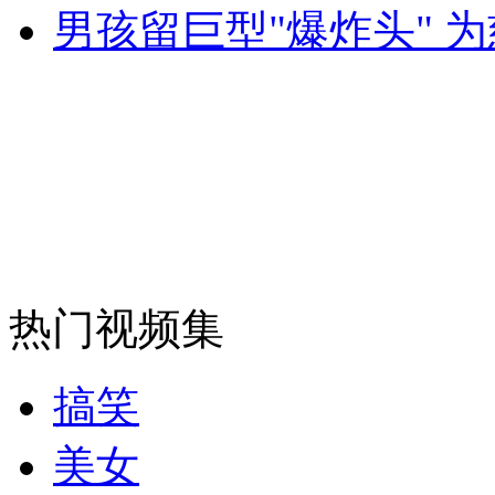
男孩留巨型"爆炸头" 
消防员救轻生者
花炮节热闹非凡
减压"枕头大战"
纽约上演“枕头大战”
司机酒驾遇交警 急速倒车逃窜
热门视频集
搞笑
美女