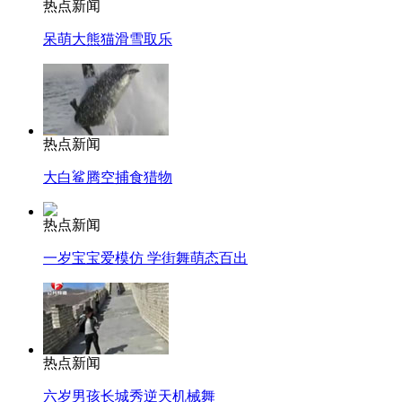
热点新闻
呆萌大熊猫滑雪取乐
热点新闻
大白鲨腾空捕食猎物
热点新闻
一岁宝宝爱模仿 学街舞萌态百出
热点新闻
六岁男孩长城秀逆天机械舞