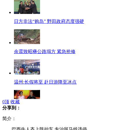
日方非法“购岛” 野田政府态度强硬
余震致昭彝公路塌方 紧急抢修
温州:长假将至 赴日游降至冰点
0
顶
收藏
分享到：
文章李冰冰争当爱国青年
简介：
巴西牛人齐上阵抬车 专治斑马线违停