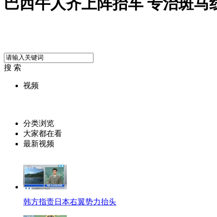
巴西牛人齐上阵抬车 专治斑马
搜 索
视频
分类浏览
大家都在看
最新视频
韩方指责日本右翼势力抬头