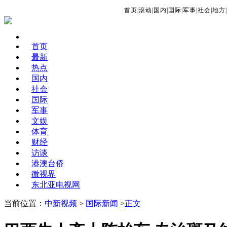
首页
|
滚动
|
国内
|
国际
|
军事
|
社会
|
地方
|
首页
最新
热点
国内
社会
国际
军事
文娱
体育
财经
访谈
港澳台侨
微视界
东北亚电视网
当前位置：
中新视频
>
国际新闻
>
正文