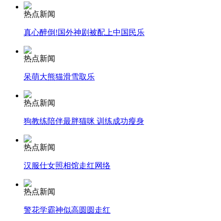
热点新闻
真心醉倒!国外神剧被配上中国民乐
走！跟着总书记去植树
热点新闻
呆萌大熊猫滑雪取乐
消防员救轻生者
花炮节热闹非凡
减压"枕头大战"
热点新闻
狗教练陪伴最胖猫咪 训练成功瘦身
纽约上演“枕头大战”
热点新闻
汉服仕女照相馆走红网络
司机酒驾遇交警 急速倒车逃窜
热点新闻
警花学霸神似高圆圆走红