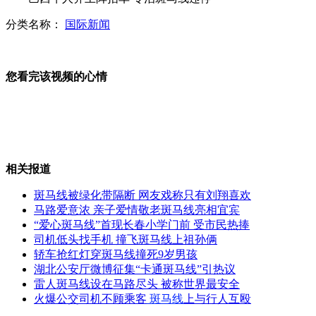
分类名称：
国际新闻
日媒:经济界"大佬"欲组团访华
您看完该视频的心情
外交部回应菲律宾为南海改名
净吞八蛋 国足败走巴西
相关报道
斑马线被绿化带隔断 网友戏称只有刘翔喜欢
马路爱意浓 亲子爱情敬老斑马线亮相宜宾
“爱心斑马线”首现长春小学门前 受市民热捧
全球三千金鱼福州参加"选美"
司机低头找手机 撞飞斑马线上祖孙俩
轿车抢红灯穿斑马线撞死9岁男孩
湖北公安厅微博征集“卡通斑马线”引热议
夜间实弹演练 提升海上打击能力
雷人斑马线设在马路尽头 被称世界最安全
火爆公交司机不顾乘客
斑马线
上与行人互殴