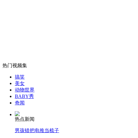
山西运城恶犬咬伤多人 警民合力深夜将其击毙
女孩北京地铁殴打老人 痛下狠手拳打脚踢
无痛分娩是否安全 医生回应
热门视频集
搞笑
外交部：反对强权政治霸凌主义
美女
动物世界
BABY秀
外交部：有关国家言论片面不公正
奇闻
热点新闻
男孩错把电推当梳子
安徽一实载49人客车翻车