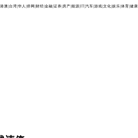
港澳
|
台湾
|
华人
|
侨网
|
财经
|
金融
|
证券
|
房产
|
能源
|
IT
|
汽车
|
游戏
|
文化
|
娱乐
|
体育
|
健康