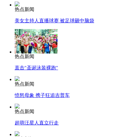
热点新闻
美女主持人直播球赛 被足球砸中脑袋
热点新闻
直击"圣诞泳装裸跑"
热点新闻
愤怒母象 携子狂追吉普车
热点新闻
超萌汪星人直立行走