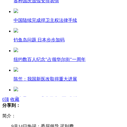
各种国庆放假安排表情
中国陆续完成捍卫主权法律手续
钓鱼岛问题 日本步步加码
纽约数百人纪念"占领华尔街"一周年
陈竺：我国新医改取得重大进展
强台风"三巴"袭击日本 1死1失踪
0
顶
收藏
分享到：
简介：
英媒：波音727头等舱更危险
9月14日热词：委屈领导 迟到费