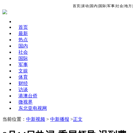
首页
|
滚动
|
国内
|
国际
|
军事
|
社会
|
地方
|
首页
最新
热点
国内
社会
国际
军事
文娱
体育
财经
访谈
港澳台侨
微视界
东北亚电视网
当前位置：
中新视频
>
中新播报
>
正文