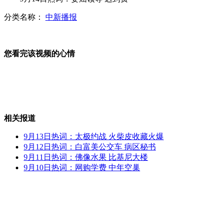
分类名称：
中新播报
争议电影制片人接受美警方问询
土耳其示威者在使馆前焚烧美国旗
您看完该视频的心情
山西运城恶犬咬伤多人 警民合力深夜将其击毙
相关报道
9月13日热词：太极约战 火柴皮收藏火爆
女孩北京地铁殴打老人 痛下狠手拳打脚踢
9月12日热词：白富美公交车 病区秘书
9月11日热词：佛像水果 比基尼大楼
9月10日热词：网购学费 中年空巢
无痛分娩是否安全 医生回应
外交部：反对强权政治霸凌主义