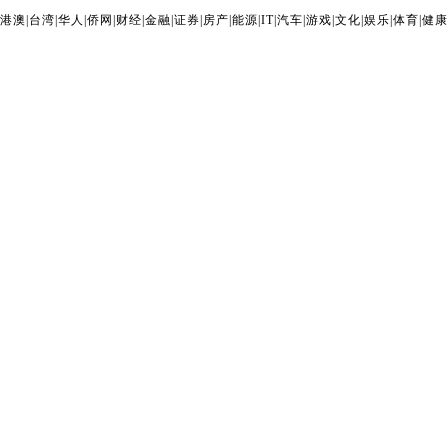
港澳
|
台湾
|
华人
|
侨网
|
财经
|
金融
|
证券
|
房产
|
能源
|
IT
|
汽车
|
游戏
|
文化
|
娱乐
|
体育
|
健康