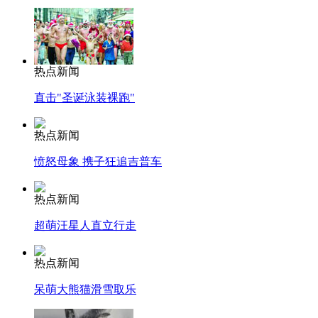
热点新闻
直击"圣诞泳装裸跑"
热点新闻
愤怒母象 携子狂追吉普车
热点新闻
超萌汪星人直立行走
热点新闻
呆萌大熊猫滑雪取乐