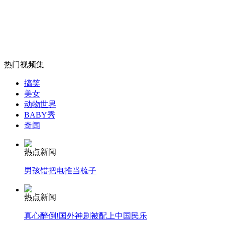
外交部：有关国家言论片面不公正
热门视频集
安徽一实载49人客车翻车
搞笑
美女
动物世界
BABY秀
奇闻
走！跟着总书记去植树
热点新闻
消防员救轻生者
花炮节热闹非凡
减压"枕头大战"
男孩错把电推当梳子
热点新闻
真心醉倒!国外神剧被配上中国民乐
纽约上演“枕头大战”