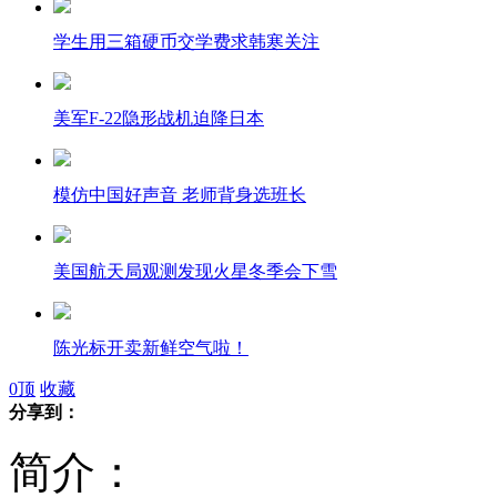
学生用三箱硬币交学费求韩寒关注
美军F-22隐形战机迫降日本
模仿中国好声音 老师背身选班长
美国航天局观测发现火星冬季会下雪
陈光标开卖新鲜空气啦！
0
顶
收藏
分享到：
85后城管队员出书 要改变公众误解
简介：