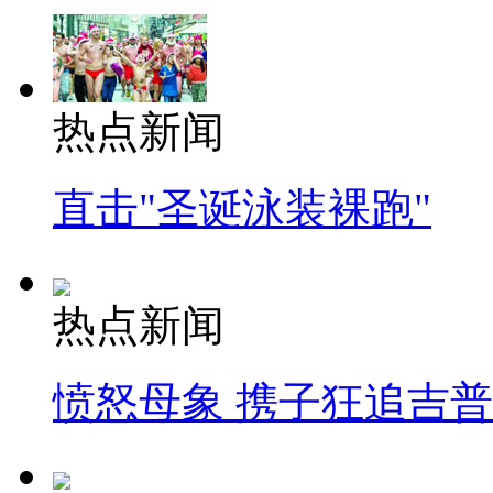
热点新闻
直击"圣诞泳装裸跑"
热点新闻
愤怒母象 携子狂追吉