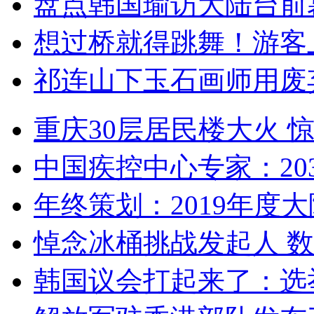
盘点韩国瑜访大陆台前
想过桥就得跳舞！游客
祁连山下玉石画师用废
重庆30层居民楼大火
中国疾控中心专家：203
年终策划：2019年度大陆
悼念冰桶挑战发起人 数百
韩国议会打起来了：选举