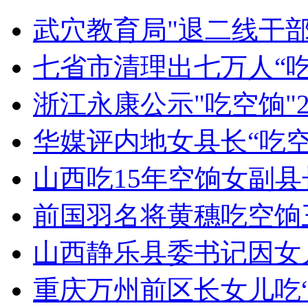
外交部：反对强权政治霸凌主义
武穴教育局"退二线干部"
外交部：有关国家言论片面不公正
七省市清理出七万人“吃
浙江永康公示"吃空饷"2
安徽一实载49人客车翻车
华媒评内地女县长“吃
山西吃15年空饷女副
走！跟着总书记去植树
前国羽名将黄穗吃空饷
山西静乐县委书记因女
消防员救轻生者
花炮节热闹非凡
减压"枕头大战"
重庆万州前区长女儿吃