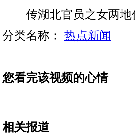
小区业主起冲突 引来上百防暴警
传湖北官员之女两地任
丈夫车祸获救返回为妻做人工呼吸
分类名称：
热点新闻
江苏：女职工设伏抓住偷窥“色狼”
山西运城恶犬咬伤多人 警民合力深夜将其击毙
您看完该视频的心情
女孩北京地铁殴打老人 痛下狠手拳打脚踢
无痛分娩是否安全 医生回应
相关报道