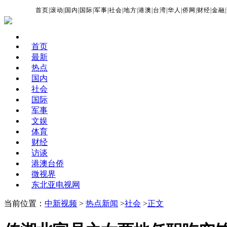
首页
|
滚动
|
国内
|
国际
|
军事
|
社会
|
地方
|
港澳
|
台湾
|
华人
|
侨网
|
财经
|
金融
|
首页
最新
热点
国内
社会
国际
军事
文娱
体育
财经
访谈
港澳台侨
微视界
东北亚电视网
当前位置：
中新视频
>
热点新闻
>
社会
>
正文