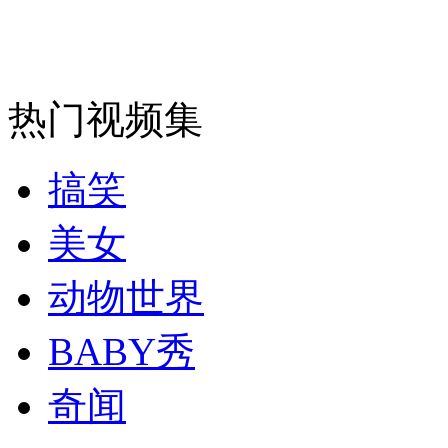
走！跟着总书记去植树
消防员救轻生者
花炮节热闹非凡
减压"枕头大战"
热门视频集
搞笑
纽约上演“枕头大战”
美女
司机酒驾遇交警 急速倒车逃窜
动物世界
BABY秀
奇闻