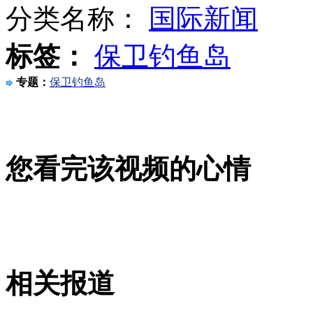
分类名称：
国际新闻
标签：
保卫钓鱼岛
女孩长2.03米 做世界最高女模特
专题：
保卫钓鱼岛
中国4大军区军演加强多兵种联合作战
您看完该视频的心情
实拍双胞胎萌宝摇摆秀
山西运城恶犬咬伤多人 警民合力深夜将其击毙
相关报道