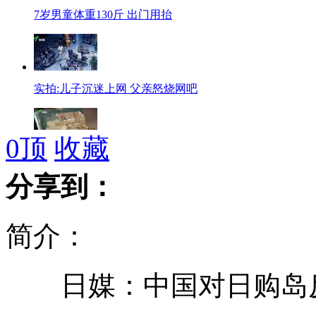
7岁男童体重130斤 出门用抬
实拍:儿子沉迷上网 父亲怒烧网吧
0
顶
收藏
日本史籍成铁证! 钓鱼岛不属日本
分享到：
简介：
男子组织前妻和女友卖淫被捕
日媒：中国对日购岛反
监控记录地铁"猥亵男"作案全程