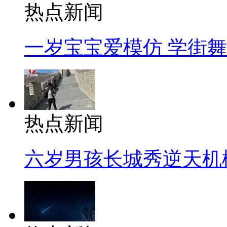
热点新闻
一岁宝宝爱模仿 学街
热点新闻
六岁男孩长城秀逆天机