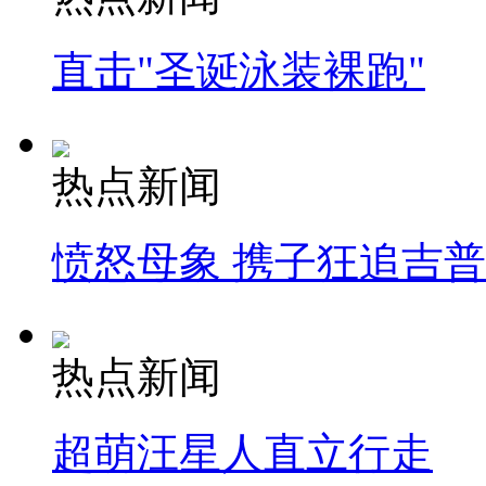
直击"圣诞泳装裸跑"
热点新闻
愤怒母象 携子狂追吉
热点新闻
超萌汪星人直立行走