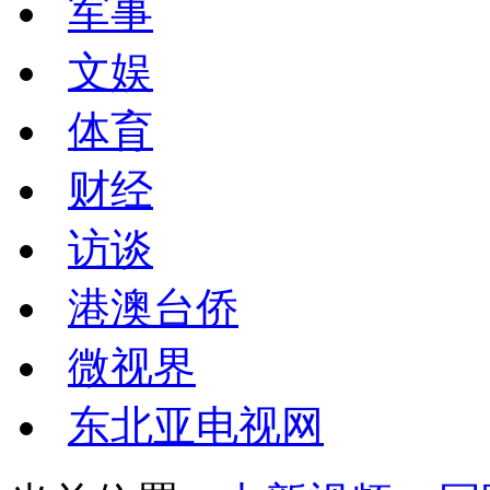
军事
文娱
体育
财经
访谈
港澳台侨
微视界
东北亚电视网