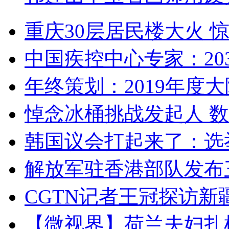
重庆30层居民楼大火
中国疾控中心专家：203
年终策划：2019年度大陆
悼念冰桶挑战发起人 数百
韩国议会打起来了：选举
解放军驻香港部队发布三
CGTN记者王冠探访新疆
【微视界】荷兰夫妇扎根青