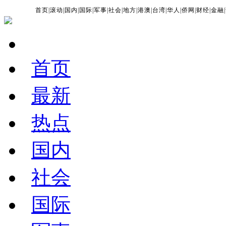
首页
|
滚动
|
国内
|
国际
|
军事
|
社会
|
地方
|
港澳
|
台湾
|
华人
|
侨网
|
财经
|
金融
|
首页
最新
热点
国内
社会
国际