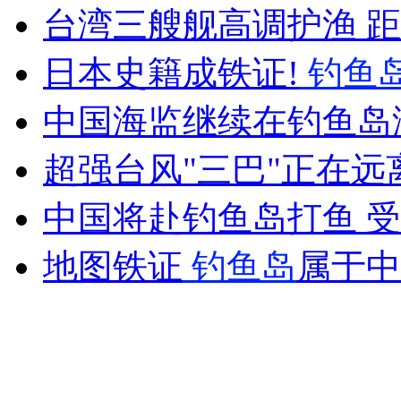
台湾三艘舰高调护渔 距
女孩北京地铁殴打老人 痛下狠手拳打脚踢
日本史籍成铁证!
钓鱼
无痛分娩是否安全 医生回应
中国海监继续在钓鱼岛
外交部：反对强权政治霸凌主义
超强台风"三巴"正在远
中国将赴钓鱼岛打鱼 
外交部：有关国家言论片面不公正
地图铁证
钓鱼岛
属于中
安徽一实载49人客车翻车