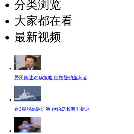
分类浏览
大家都在看
最新视频
野田阐述对华策略 欲扣登钓鱼岛者
台3艘舰高调护渔 距钓岛49海里折返