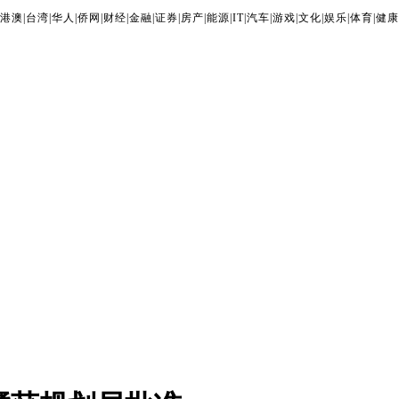
港澳
|
台湾
|
华人
|
侨网
|
财经
|
金融
|
证券
|
房产
|
能源
|
IT
|
汽车
|
游戏
|
文化
|
娱乐
|
体育
|
健康