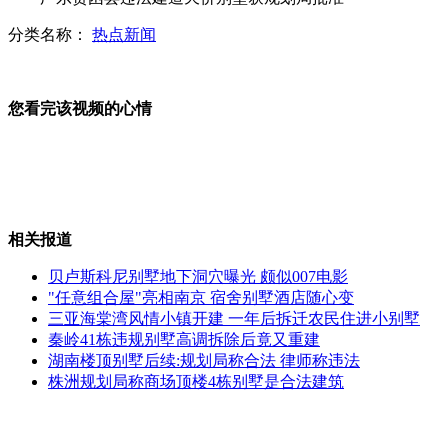
分类名称：
热点新闻
湄公河惨案:已备8组证据40万字报告
您看完该视频的心情
大广高速在建隧道塌方 16人被困
相关报道
湄公河惨案:糯康犯罪集团涉嫌四宗罪
贝卢斯科尼别墅地下洞穴曝光 颇似007电影
"任意组合屋"亮相南京 宿舍别墅酒店随心变
三亚海棠湾风情小镇开建 一年后拆迁农民住进小别墅
秦岭41栋违规别墅高调拆除后竟又重建
日学者:右翼势力欲借钓鱼岛上位
湖南楼顶别墅后续:规划局称合法 律师称违法
株洲规划局称商场顶楼4栋别墅是合法建筑