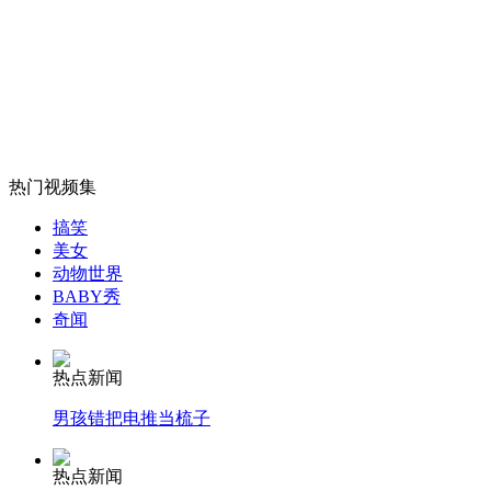
<魔戒>前传<霍比特人1>将上映
山西运城恶犬咬伤多人 警民合力深夜将其击毙
热门视频集
女孩北京地铁殴打老人 痛下狠手拳打脚踢
搞笑
美女
动物世界
无痛分娩是否安全 医生回应
BABY秀
奇闻
外交部：反对强权政治霸凌主义
热点新闻
男孩错把电推当梳子
外交部：有关国家言论片面不公正
热点新闻