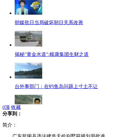
朝媒批日当局破坏朝日关系改善
揭秘"黄金水道":糯康集团生财之道
台外事部门：在钓鱼岛问题上寸土不让
0
顶
收藏
分享到：
央视讲述"湄公河惨案"始末
简介：
广东贫困县违法建造天价别墅获规划局批准