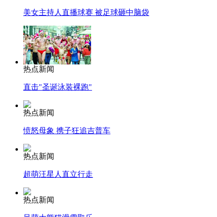
美女主持人直播球赛 被足球砸中脑袋
热点新闻
直击"圣诞泳装裸跑"
热点新闻
愤怒母象 携子狂追吉普车
热点新闻
超萌汪星人直立行走
热点新闻