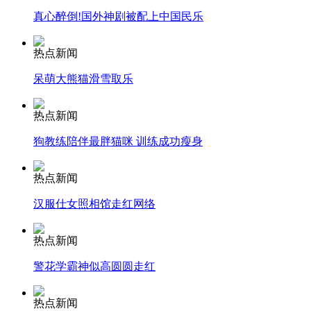
真心醉倒!国外神剧被配上中国民乐
安徽一实载49人客车翻车
热点新闻
呆萌大熊猫滑雪取乐
走！跟着总书记去植树
热点新闻
狗教练陪伴最胖猫咪 训练成功瘦身
消防员救轻生者
花炮节热闹非凡
减压"枕头大战"
热点新闻
汉服仕女照相馆走红网络
纽约上演“枕头大战”
热点新闻
警花学霸神似高圆圆走红
司机酒驾遇交警 急速倒车逃窜
热点新闻