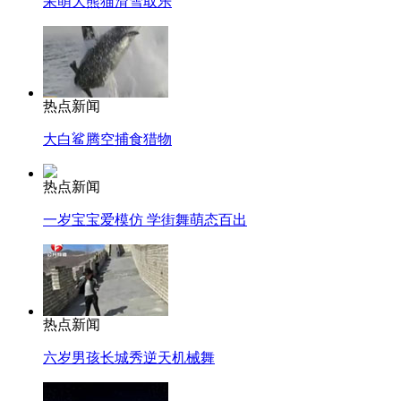
呆萌大熊猫滑雪取乐
热点新闻
大白鲨腾空捕食猎物
热点新闻
一岁宝宝爱模仿 学街舞萌态百出
热点新闻
六岁男孩长城秀逆天机械舞