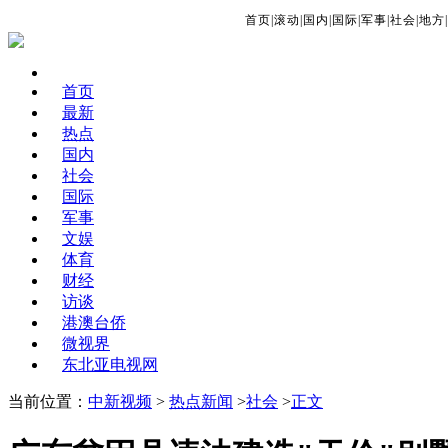
首页
|
滚动
|
国内
|
国际
|
军事
|
社会
|
地方
|
首页
最新
热点
国内
社会
国际
军事
文娱
体育
财经
访谈
港澳台侨
微视界
东北亚电视网
当前位置：
中新视频
>
热点新闻
>
社会
>
正文