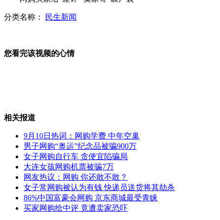
分类名称：
民生新闻
日右翼再登钓鱼岛 中方严正交涉
您看完该视频的心情
伊朗警告可能有恐怖分子潜入IAEA
相关报道
日媒：中国渔船捕鱼将强化中方控制
9月10日热词：网购学费 中年空巢
男子网购“奥运”纪念品被骗900万
女子网购自行车 贪便宜陷骗局
秋季饮食搭配有讲究
大连女孩网购机票被骗7万
网友热议：网购 你还敢不敢？
女子常网购被认为有钱 快递员送货将其劫杀
10岁瘫痪儿每天倒立行走3小时上学
86%中国富豪会网购 京东商城最受青睐
买家网购给中评 竟遭卖家恐吓