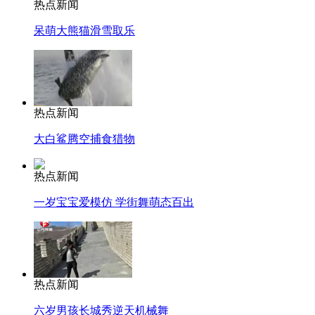
热点新闻
呆萌大熊猫滑雪取乐
热点新闻
大白鲨腾空捕食猎物
热点新闻
一岁宝宝爱模仿 学街舞萌态百出
热点新闻
六岁男孩长城秀逆天机械舞