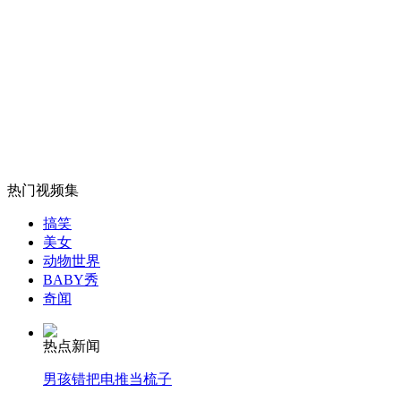
山西运城恶犬咬伤多人 警民合力深夜将其击毙
女孩北京地铁殴打老人 痛下狠手拳打脚踢
无痛分娩是否安全 医生回应
热门视频集
搞笑
外交部：反对强权政治霸凌主义
美女
动物世界
BABY秀
外交部：有关国家言论片面不公正
奇闻
热点新闻
男孩错把电推当梳子
安徽一实载49人客车翻车