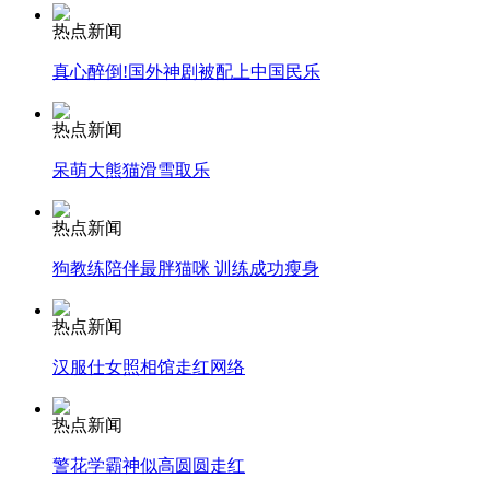
热点新闻
真心醉倒!国外神剧被配上中国民乐
走！跟着总书记去植树
热点新闻
呆萌大熊猫滑雪取乐
消防员救轻生者
花炮节热闹非凡
减压"枕头大战"
热点新闻
狗教练陪伴最胖猫咪 训练成功瘦身
纽约上演“枕头大战”
热点新闻
汉服仕女照相馆走红网络
司机酒驾遇交警 急速倒车逃窜
热点新闻
警花学霸神似高圆圆走红