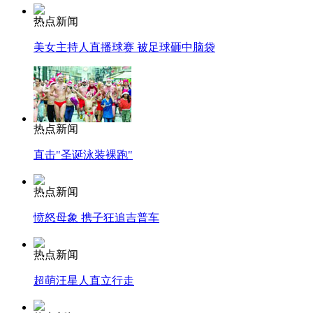
热点新闻
美女主持人直播球赛 被足球砸中脑袋
热点新闻
直击"圣诞泳装裸跑"
热点新闻
愤怒母象 携子狂追吉普车
热点新闻
超萌汪星人直立行走