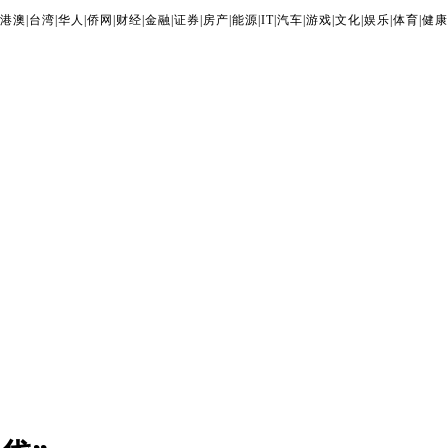
港澳
|
台湾
|
华人
|
侨网
|
财经
|
金融
|
证券
|
房产
|
能源
|
IT
|
汽车
|
游戏
|
文化
|
娱乐
|
体育
|
健康