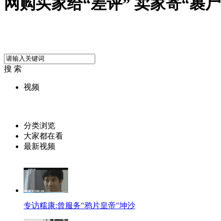
网购买家给“差评” 卖家寄“裹尸
搜 索
视频
分类浏览
大家都在看
最新视频
专访糯康:曾服务"鸦片皇帝"坤沙