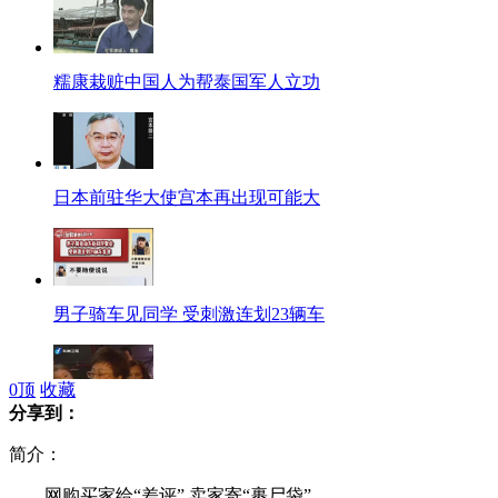
糯康栽赃中国人为帮泰国军人立功
日本前驻华大使宫本再出现可能大
男子骑车见同学 受刺激连划23辆车
0
顶
收藏
分享到：
吕秀莲探扁与陈致中当面起争执
简介：
网购买家给“差评” 卖家寄“裹尸袋”