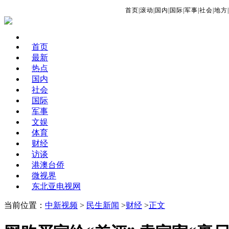
首页
|
滚动
|
国内
|
国际
|
军事
|
社会
|
地方
|
首页
最新
热点
国内
社会
国际
军事
文娱
体育
财经
访谈
港澳台侨
微视界
东北亚电视网
当前位置：
中新视频
>
民生新闻
>
财经
>
正文