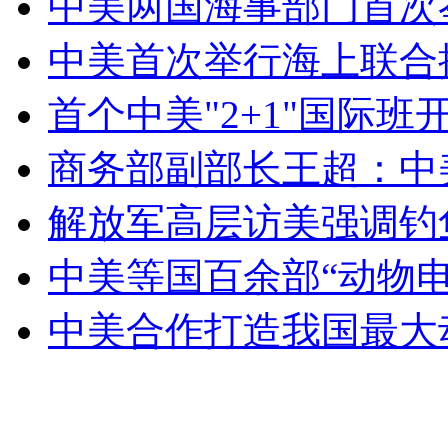
中美两国海事部门首次
外交部：有关国家言论片面不公正
中美首次举行海上联合
首个中美"2+1"国际
安徽一实载49人客车翻车
商务部副部长王超：中
解放军高层访美强调钓
走！跟着总书记去植树
中美等国百余部“动物
消防员救轻生者
花炮节热闹非凡
减压"枕头大战"
中美合作打造我国最大
纽约上演“枕头大战”