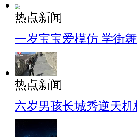
热点新闻
一岁宝宝爱模仿 学街
热点新闻
六岁男孩长城秀逆天机