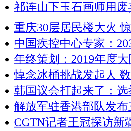
祁连山下玉石画师用废
重庆30层居民楼大火
中国疾控中心专家：203
年终策划：2019年度大陆
悼念冰桶挑战发起人 数百
韩国议会打起来了：选举
解放军驻香港部队发布三
CGTN记者王冠探访新疆