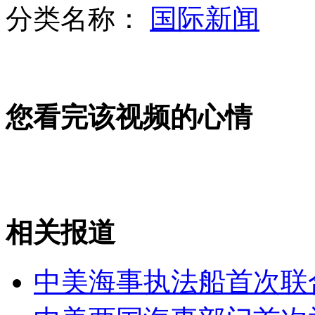
分类名称：
国际新闻
坚决反对《美日安保条约》适用于钓鱼岛
抗议美国电影 女子发动自杀式爆炸
您看完该视频的心情
山西运城恶犬咬伤多人 警民合力深夜将其击毙
女孩北京地铁殴打老人 痛下狠手拳打脚踢
相关报道
无痛分娩是否安全 医生回应
中美海事执法船首次联
外交部：反对强权政治霸凌主义