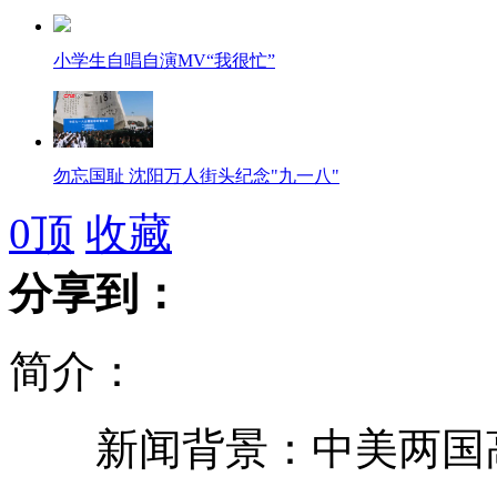
小学生自唱自演MV“我很忙”
勿忘国耻 沈阳万人街头纪念"九一八"
0
顶
收藏
分享到：
11艘中国公务船驶入钓鱼岛海域
简介：
纽约机场两架飞机收到炸弹威胁
新闻背景：中美两国
新闻背景：中美两国高层互访机制