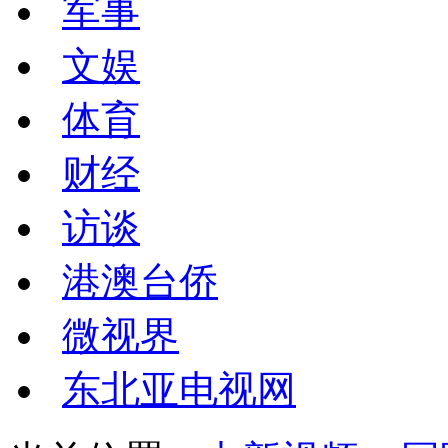
军事
文娱
体育
财经
访谈
港澳台侨
微视界
东北亚电视网