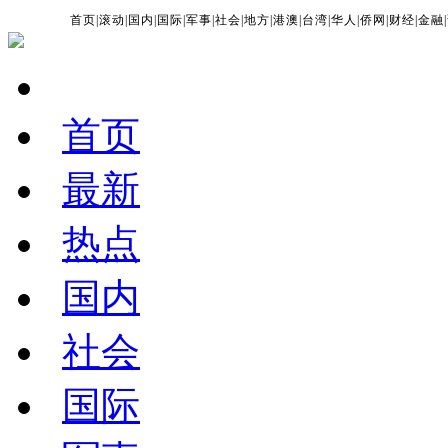
首页
|
滚动
|
国内
|
国际
|
军事
|
社会
|
地方
|
港澳
|
台湾
|
华人
|
侨网
|
财经
|
金融
|
首页
最新
热点
国内
社会
国际