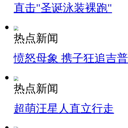
直击"圣诞泳装裸跑"
热点新闻
愤怒母象 携子狂追吉
热点新闻
超萌汪星人直立行走