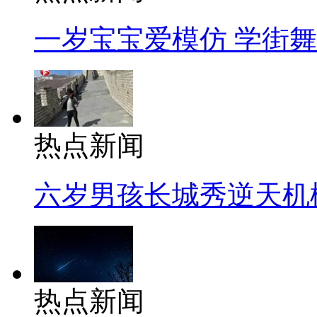
一岁宝宝爱模仿 学街
热点新闻
六岁男孩长城秀逆天机
热点新闻