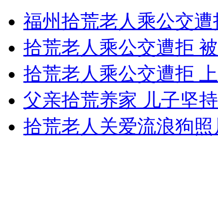
福州拾荒老人乘公交遭
无痛分娩是否安全 医生回应
拾荒老人乘公交遭拒 
外交部：反对强权政治霸凌主义
拾荒老人乘公交遭拒 
外交部：有关国家言论片面不公正
父亲拾荒养家 儿子坚
拾荒老人关爱流浪狗照
安徽一实载49人客车翻车
走！跟着总书记去植树