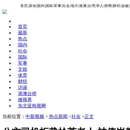
首页
|
滚动
|
国内
|
国际
|
军事
|
社会
|
地方
|
港澳
|
台湾
|
华人
|
侨网
|
财经
|
金融
|
首页
最新
热点
国内
社会
国际
军事
文娱
体育
财经
访谈
港澳台侨
微视界
东北亚电视网
当前位置：
中新视频
>
热点新闻
>
社会
>
正文