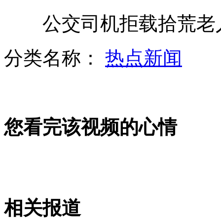
公交司机拒载拾荒老人
追尾也玩“技术级” 堪比美国大片
分类名称：
热点新闻
山西太原：10车连续追尾
51岁宋丹丹穿学生制服 美少女战士
您看完该视频的心情
小偷重伤 失主不堪警方逼赔自缢身亡
山西运城恶犬咬伤多人 警民合力深夜将其击毙
相关报道
女孩北京地铁殴打老人 痛下狠手拳打脚踢