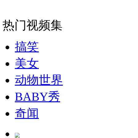
消防员救轻生者
花炮节热闹非凡
减压"枕头大战"
热门视频集
纽约上演“枕头大战”
搞笑
美女
司机酒驾遇交警 急速倒车逃窜
动物世界
BABY秀
奇闻