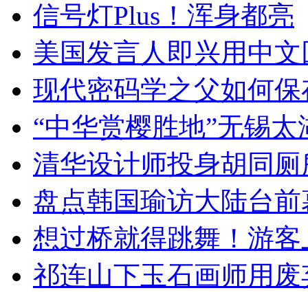
信号灯Plus！浑身都亮
美国发言人即兴用中文
现代密码学之父如何保
“中华赏樱胜地”无锡
清华设计师投身胡同厕
盘点韩国瑜访大陆台前
想过桥就得跳舞！游客
祁连山下玉石画师用废