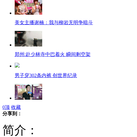
美女主播谢楠：我与柳岩无明争暗斗
郑州:赴少林寺中巴着火 瞬间剩空架
男子穿302条内裤 创世界纪录
0
顶
收藏
“穿越女王”刘诗诗吁理性爱国
分享到：
简介：
彩虹桥横跨马路 婚礼排场有点大