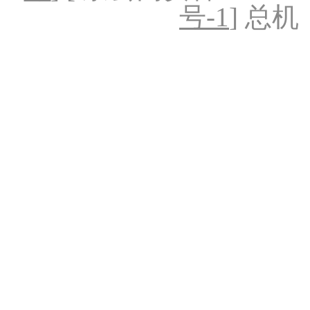
号-1
] 总机：