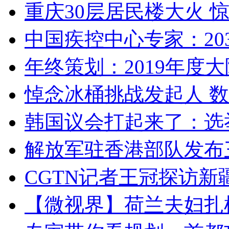
重庆30层居民楼大火
中国疾控中心专家：203
年终策划：2019年度大陆
悼念冰桶挑战发起人 数百
韩国议会打起来了：选举
解放军驻香港部队发布三
CGTN记者王冠探访新疆
【微视界】荷兰夫妇扎根青